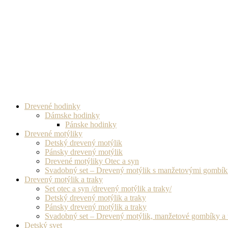
Drevené hodinky
Dámske hodinky
Pánske hodinky
Drevené motýliky
Detský drevený motýlik
Pánsky drevený motýlik
Drevené motýliky Otec a syn
Svadobný set – Drevený motýlik s manžetovými gombí
Drevený motýlik a traky
Set otec a syn /drevený motýlik a traky/
Detský drevený motýlik a traky
Pánsky drevený motýlik a traky
Svadobný set – Drevený motýlik, manžetové gombíky a 
Detský svet