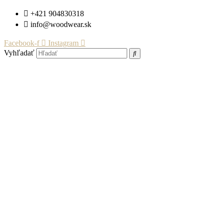
Preskočiť
+421 904830318
na
info@woodwear.sk
obsah
Facebook-f
Instagram
Vyhľadať