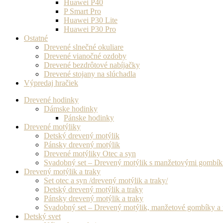
Huawei P40
P Smart Pro
Huawei P30 Lite
Huawei P30 Pro
Ostatné
Drevené slnečné okuliare
Drevené vianočné ozdoby
Drevené bezdrôtové nabíjačky
Drevené stojany na slúchadla
Výpredaj hračiek
Drevené hodinky
Dámske hodinky
Pánske hodinky
Drevené motýliky
Detský drevený motýlik
Pánsky drevený motýlik
Drevené motýliky Otec a syn
Svadobný set – Drevený motýlik s manžetovými gombí
Drevený motýlik a traky
Set otec a syn /drevený motýlik a traky/
Detský drevený motýlik a traky
Pánsky drevený motýlik a traky
Svadobný set – Drevený motýlik, manžetové gombíky a 
Detský svet