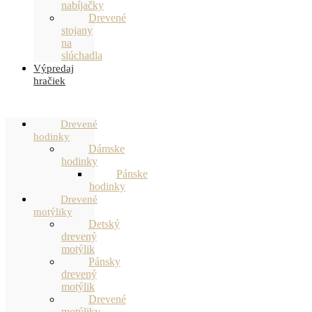
nabíjačky
Drevené
stojany
na
slúchadla
Výpredaj
hračiek
Drevené
hodinky
Dámske
hodinky
Pánske
hodinky
Drevené
motýliky
Detský
drevený
motýlik
Pánsky
drevený
motýlik
Drevené
motýliky