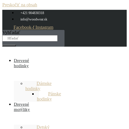
Preskočiť na obsah
+421 904830318
info@woodwear.sk
Facebook-f
Instagram
Vyhľadať
Drevené
hodinky
Dámske
hodinky
Pánske
hodinky
Drevené
motýliky
Detský