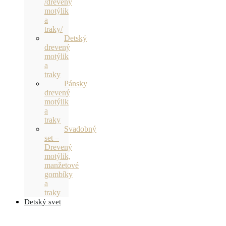
/drevený
motýlik
a
traky/
Detský
drevený
motýlik
a
traky
Pánsky
drevený
motýlik
a
traky
Svadobný
set –
Drevený
motýlik,
manžetové
gombíky
a
traky
Detský svet