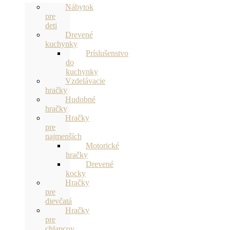
Nábytok
pre
deti
Drevené
kuchynky
Príslušenstvo
do
kuchynky
Vzdelávacie
hračky
Hudobné
hračky
Hračky
pre
najmenších
Motorické
hračky
Drevené
kocky
Hračky
pre
dievčatá
Hračky
pre
chlapcov