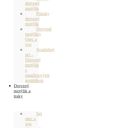
drevený
motýlik
Pánsky
drevený
motýlik
Drevené
motýliky
Otec a
syn
Svadobný
set –
Drevený
motýlik
s
manžetovými
gombíkmi
Drevený
motýlik a
traky
Set
otec a
syn