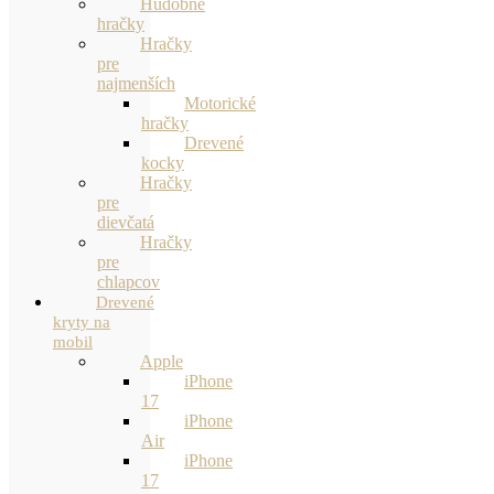
Hudobné
hračky
Hračky
pre
najmenších
Motorické
hračky
Drevené
kocky
Hračky
pre
dievčatá
Hračky
pre
chlapcov
Drevené
kryty na
mobil
Apple
iPhone
17
iPhone
Air
iPhone
17