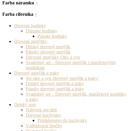
Farba náramku
+
Farba ciferníka
+
Drevené hodinky
Dámske hodinky
Pánske hodinky
Drevené motýliky
Detský drevený motýlik
Pánsky drevený motýlik
Drevené motýliky Otec a syn
Svadobný set – Drevený motýlik s manžetovými
gombíkmi
Drevený motýlik a traky
Set otec a syn /drevený motýlik a traky/
Detský drevený motýlik a traky
Pánsky drevený motýlik a traky
Svadobný set – Drevený motýlik, manžetové gombíky
a traky
Detský svet
Nábytok pre deti
Drevené kuchynky
Príslušenstvo do kuchynky
Vzdelávacie hračky
Hudobné hračky