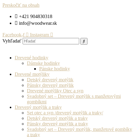
Preskočiť na obsah
+421 904830318
info@woodwear.sk
Facebook-f
Instagram
Vyhľadať
Drevené hodinky
Dámske hodinky
Pánske hodinky
Drevené motýliky
Detský drevený motýlik
Pánsky drevený motýlik
Drevené motýliky Otec a syn
Svadobný set – Drevený motýlik s manžetovými
gombíkmi
Drevený motýlik a traky
Set otec a syn /drevený motýlik a traky/
Detský drevený motýlik a traky
Pánsky drevený motýlik a traky
Svadobný set – Drevený motýlik, manžetové gombíky
a traky