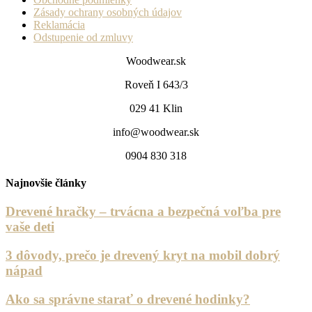
Zásady ochrany osobných údajov
Reklamácia
Odstupenie od zmluvy
Woodwear.sk
Roveň I 643/3
029 41 Klin
info@woodwear.sk
0904 830 318
Najnovšie články
Drevené hračky – trvácna a bezpečná voľba pre
vaše deti
3 dôvody, prečo je drevený kryt na mobil dobrý
nápad
Ako sa správne starať o drevené hodinky?