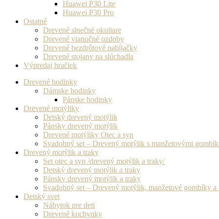
Huawei P30 Lite
Huawei P30 Pro
Ostatné
Drevené slnečné okuliare
Drevené vianočné ozdoby
Drevené bezdrôtové nabíjačky
Drevené stojany na slúchadla
Výpredaj hračiek
Drevené hodinky
Dámske hodinky
Pánske hodinky
Drevené motýliky
Detský drevený motýlik
Pánsky drevený motýlik
Drevené motýliky Otec a syn
Svadobný set – Drevený motýlik s manžetovými gombí
Drevený motýlik a traky
Set otec a syn /drevený motýlik a traky/
Detský drevený motýlik a traky
Pánsky drevený motýlik a traky
Svadobný set – Drevený motýlik, manžetové gombíky a 
Detský svet
Nábytok pre deti
Drevené kuchynky