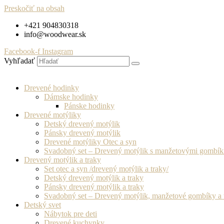
Preskočiť na obsah
+421 904830318
info@woodwear.sk
Facebook-f
Instagram
Vyhľadať
Drevené hodinky
Dámske hodinky
Pánske hodinky
Drevené motýliky
Detský drevený motýlik
Pánsky drevený motýlik
Drevené motýliky Otec a syn
Svadobný set – Drevený motýlik s manžetovými gombí
Drevený motýlik a traky
Set otec a syn /drevený motýlik a traky/
Detský drevený motýlik a traky
Pánsky drevený motýlik a traky
Svadobný set – Drevený motýlik, manžetové gombíky a 
Detský svet
Nábytok pre deti
Drevené kuchynky