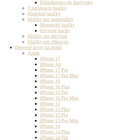
Príslušenstvo do kuchynky
Vzdelávacie hračky
Hudobné hračky
Hračky pre najmenších
Motorické hračky
Drevené kocky
Hračky pre dievčatá
Hračky pre chlapcov
Drevené kryty na mobil
Apple
iPhone 17
iPhone Air
iPhone 17 Pro
iPhone 17 Pro Max
iPhone 16
iPhone 16 Plus
iPhone 16 Pro
iPhone 16 Pro Max
iPhone 15
iPhone 15 Plus
iPhone 15 Pro
iPhone 15 Pro Max
iPhone 14
iPhone 14 Plus
iPhone 14 Pro