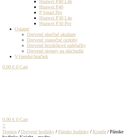
Huawei P40 Lite
Huawei P40
P Smart Pro
Huawei P30 Lite
Huawei P30 Pro
Ostatné
Drevené slnečné okuliare
Drevené vianočné ozdoby
Drevené bezdrôtové nabíjačky
Drevené stojany na slúchadla
Výpredaj hračiek
0.00
€
0
Cart
0.00
€
0
Cart
Domov
/
Drevené hodinky
/
Pánske hodinky
/
Knight
/ Pánske