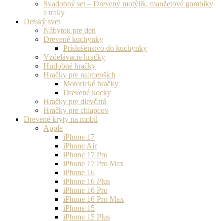
Svadobný set – Drevený motýlik, manžetové gombíky
a traky
Detský svet
Nábytok pre deti
Drevené kuchynky
Príslušenstvo do kuchynky
Vzdelávacie hračky
Hudobné hračky
Hračky pre najmenších
Motorické hračky
Drevené kocky
Hračky pre dievčatá
Hračky pre chlapcov
Drevené kryty na mobil
Apple
iPhone 17
iPhone Air
iPhone 17 Pro
iPhone 17 Pro Max
iPhone 16
iPhone 16 Plus
iPhone 16 Pro
iPhone 16 Pro Max
iPhone 15
iPhone 15 Plus