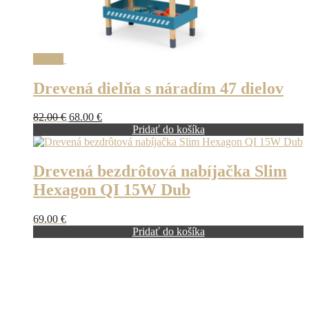
Zľava!
Drevená dielňa s náradím 47 dielov
Pôvodná
Aktuálna
82.00
€
68.00
€
cena
cena
Pridať do košíka
bola:
je:
82.00 €.
68.00 €.
Drevená bezdrôtová nabíjačka Slim
Hexagon QI 15W Dub
69.00
€
Pridať do košíka