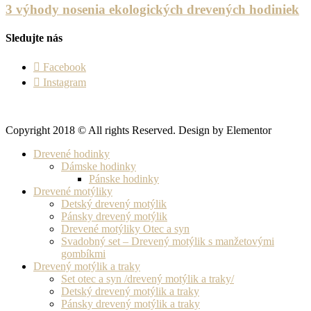
3 výhody nosenia ekologických drevených hodiniek
Sledujte nás
Facebook
Instagram
Copyright 2018 © All rights Reserved. Design by Elementor
Drevené hodinky
Dámske hodinky
Pánske hodinky
Drevené motýliky
Detský drevený motýlik
Pánsky drevený motýlik
Drevené motýliky Otec a syn
Svadobný set – Drevený motýlik s manžetovými
gombíkmi
Drevený motýlik a traky
Set otec a syn /drevený motýlik a traky/
Detský drevený motýlik a traky
Pánsky drevený motýlik a traky