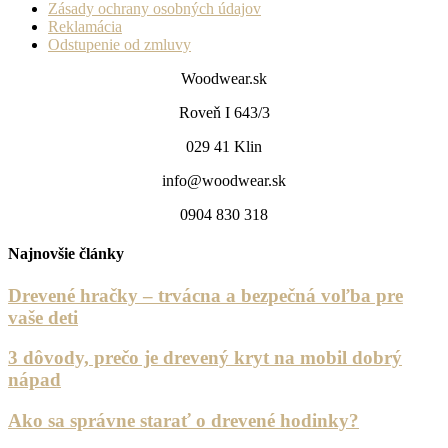
Zásady ochrany osobných údajov
Reklamácia
Odstupenie od zmluvy
Woodwear.sk
Roveň I 643/3
029 41 Klin
info@woodwear.sk
0904 830 318
Najnovšie články
Drevené hračky – trvácna a bezpečná voľba pre
vaše deti
3 dôvody, prečo je drevený kryt na mobil dobrý
nápad
Ako sa správne starať o drevené hodinky?