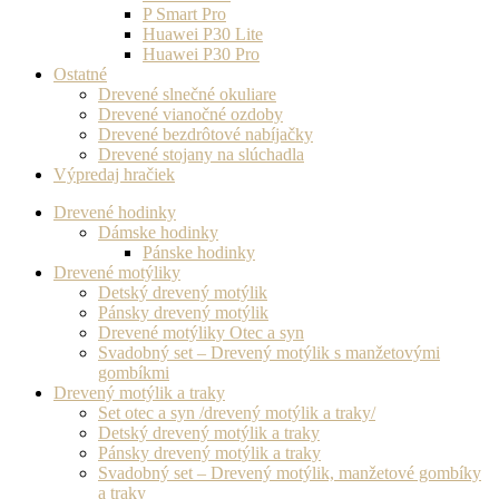
P Smart Pro
Huawei P30 Lite
Huawei P30 Pro
Ostatné
Drevené slnečné okuliare
Drevené vianočné ozdoby
Drevené bezdrôtové nabíjačky
Drevené stojany na slúchadla
Výpredaj hračiek
Drevené hodinky
Dámske hodinky
Pánske hodinky
Drevené motýliky
Detský drevený motýlik
Pánsky drevený motýlik
Drevené motýliky Otec a syn
Svadobný set – Drevený motýlik s manžetovými
gombíkmi
Drevený motýlik a traky
Set otec a syn /drevený motýlik a traky/
Detský drevený motýlik a traky
Pánsky drevený motýlik a traky
Svadobný set – Drevený motýlik, manžetové gombíky
a traky