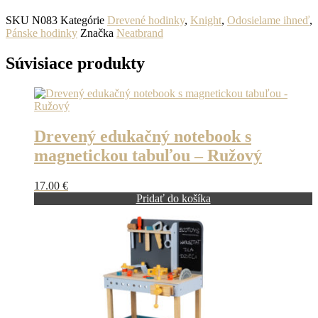
SKU
N083
Kategórie
Drevené hodinky
,
Knight
,
Odosielame ihneď
,
Pánske hodinky
Značka
Neatbrand
Súvisiace produkty
Drevený edukačný notebook s
magnetickou tabuľou – Ružový
17.00
€
Pridať do košíka