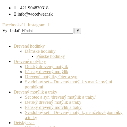
Preskočiť
+421 904830318
na
info@woodwear.sk
obsah
Facebook-f
Instagram
Vyhľadať
Drevené hodinky
Dámske hodinky
Pánske hodinky
Drevené motýliky
Detský drevený motýlik
Pánsky drevený motýlik
Drevené motýliky Otec a syn
Svadobný set – Drevený motýlik s manžetovými
gombíkmi
Drevený motýlik a traky
Set otec a syn /drevený motýlik a traky/
Detský drevený motýlik a traky
Pánsky drevený motýlik a traky
Svadobný set – Drevený motýlik, manžetové gombíky
a traky
Detský svet