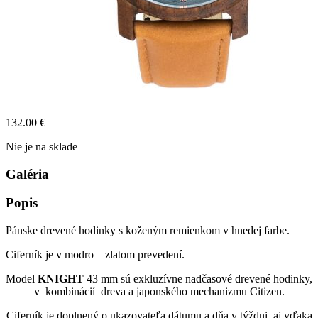
132.00
€
Nie je na sklade
Galéria
Popis
Pánske drevené hodinky s koženým remienkom v hnedej farbe.
Ciferník je v modro – zlatom prevedení.
Model
KNIGHT
43 mm sú exkluzívne nadčasové drevené hodinky,
v kombinácií dreva a japonského mechanizmu Citizen.
Ciferník je doplnený o ukazovateľa dátumu a dňa v týždni, aj vďaka