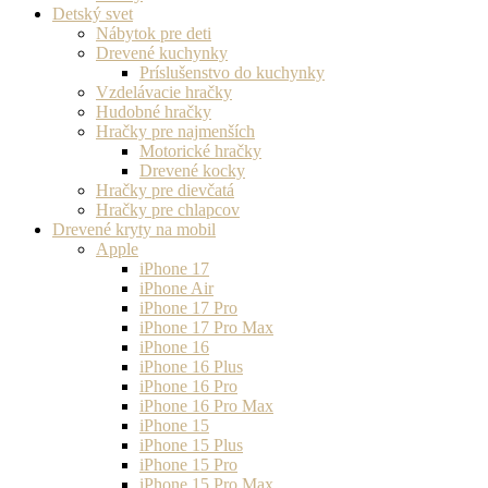
Detský svet
Nábytok pre deti
Drevené kuchynky
Príslušenstvo do kuchynky
Vzdelávacie hračky
Hudobné hračky
Hračky pre najmenších
Motorické hračky
Drevené kocky
Hračky pre dievčatá
Hračky pre chlapcov
Drevené kryty na mobil
Apple
iPhone 17
iPhone Air
iPhone 17 Pro
iPhone 17 Pro Max
iPhone 16
iPhone 16 Plus
iPhone 16 Pro
iPhone 16 Pro Max
iPhone 15
iPhone 15 Plus
iPhone 15 Pro
iPhone 15 Pro Max