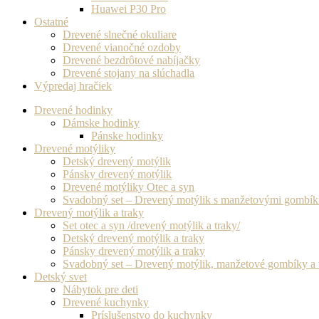
Huawei P30 Pro
Ostatné
Drevené slnečné okuliare
Drevené vianočné ozdoby
Drevené bezdrôtové nabíjačky
Drevené stojany na slúchadla
Výpredaj hračiek
Drevené hodinky
Dámske hodinky
Pánske hodinky
Drevené motýliky
Detský drevený motýlik
Pánsky drevený motýlik
Drevené motýliky Otec a syn
Svadobný set – Drevený motýlik s manžetovými gombí
Drevený motýlik a traky
Set otec a syn /drevený motýlik a traky/
Detský drevený motýlik a traky
Pánsky drevený motýlik a traky
Svadobný set – Drevený motýlik, manžetové gombíky a 
Detský svet
Nábytok pre deti
Drevené kuchynky
Príslušenstvo do kuchynky