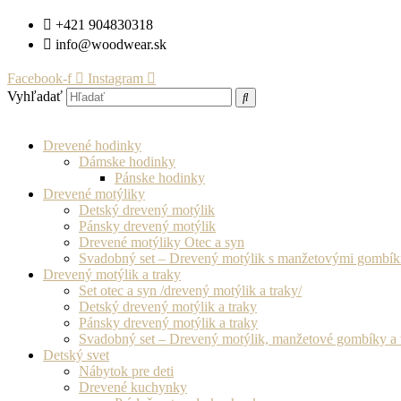
Preskočiť
+421 904830318
na
info@woodwear.sk
obsah
Facebook-f
Instagram
Vyhľadať
Drevené hodinky
Dámske hodinky
Pánske hodinky
Drevené motýliky
Detský drevený motýlik
Pánsky drevený motýlik
Drevené motýliky Otec a syn
Svadobný set – Drevený motýlik s manžetovými gombí
Drevený motýlik a traky
Set otec a syn /drevený motýlik a traky/
Detský drevený motýlik a traky
Pánsky drevený motýlik a traky
Svadobný set – Drevený motýlik, manžetové gombíky a 
Detský svet
Nábytok pre deti
Drevené kuchynky