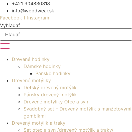
Preskočiť
+421 904830318
na
info@woodwear.sk
obsah
Facebook-f
Instagram
Vyhľadať
Drevené hodinky
Dámske hodinky
Pánske hodinky
Drevené motýliky
Detský drevený motýlik
Pánsky drevený motýlik
Drevené motýliky Otec a syn
Svadobný set – Drevený motýlik s manžetovými
gombíkmi
Drevený motýlik a traky
Set otec a syn /drevený motýlik a traky/