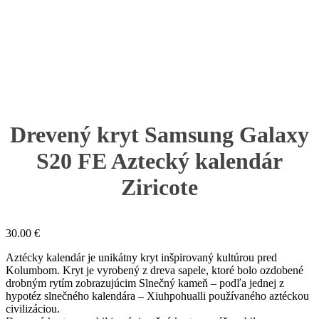
Drevený kryt Samsung Galaxy
S20 FE Aztecký kalendár
Ziricote
30.00
€
Aztécky kalendár je unikátny kryt inšpirovaný kultúrou pred
Kolumbom. Kryt je vyrobený z dreva sapele, ktoré bolo ozdobené
drobným rytím zobrazujúcim Slnečný kameň – podľa jednej z
hypotéz slnečného kalendára – Xiuhpohualli používaného aztéckou
civilizáciou.