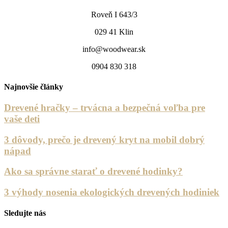
Roveň I 643/3
029 41 Klin
info@woodwear.sk
0904 830 318
Najnovšie články
Drevené hračky – trvácna a bezpečná voľba pre
vaše deti
3 dôvody, prečo je drevený kryt na mobil dobrý
nápad
Ako sa správne starať o drevené hodinky?
3 výhody nosenia ekologických drevených hodiniek
Sledujte nás