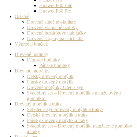
Huawei P30 Lite
Huawei P30 Pro
Ostatné
Drevené slnečné okuliare
Drevené vianočné ozdoby
Drevené bezdrôtové nabíjačky
Drevené stojany na slúchadla
Výpredaj hračiek
Drevené hodinky
Dámske hodinky
Pánske hodinky
Drevené motýliky
Detský drevený motýlik
Pánsky drevený motýlik
Drevené motýliky Otec a syn
Svadobný set – Drevený motýlik s manžetovými
gombíkmi
Drevený motýlik a traky
Set otec a syn /drevený motýlik a traky/
Detský drevený motýlik a traky
Pánsky drevený motýlik a traky
Svadobný set – Drevený motýlik, manžetové gombíky
a traky
Detský svet