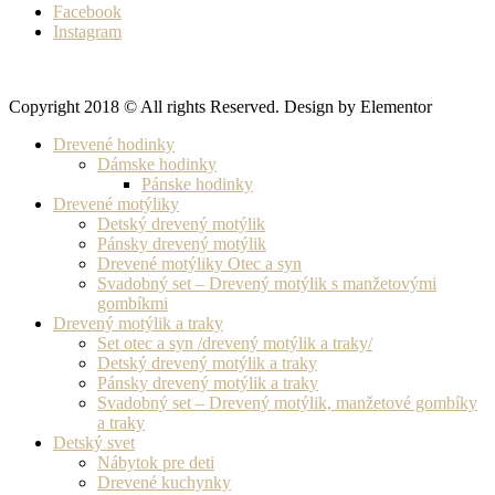
Facebook
Instagram
Copyright 2018 © All rights Reserved. Design by Elementor
Drevené hodinky
Dámske hodinky
Pánske hodinky
Drevené motýliky
Detský drevený motýlik
Pánsky drevený motýlik
Drevené motýliky Otec a syn
Svadobný set – Drevený motýlik s manžetovými
gombíkmi
Drevený motýlik a traky
Set otec a syn /drevený motýlik a traky/
Detský drevený motýlik a traky
Pánsky drevený motýlik a traky
Svadobný set – Drevený motýlik, manžetové gombíky
a traky
Detský svet
Nábytok pre deti
Drevené kuchynky