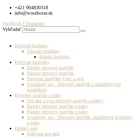
Preskočiť
+421 904830318
na
info@woodwear.sk
obsah
Facebook-f
Instagram
Vyhľadať
Drevené hodinky
Dámske hodinky
Pánske hodinky
Drevené motýliky
Detský drevený motýlik
Pánsky drevený motýlik
Drevené motýliky Otec a syn
Svadobný set – Drevený motýlik s manžetovými
gombíkmi
Drevený motýlik a traky
Set otec a syn /drevený motýlik a traky/
Detský drevený motýlik a traky
Pánsky drevený motýlik a traky
Svadobný set – Drevený motýlik, manžetové gombíky
a traky
Detský svet
Nábytok pre deti