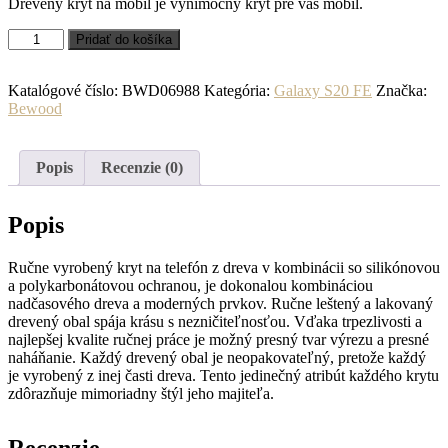
Drevený kryt na mobil je výnimočný kryt pre váš mobil.
množstvo
Pridať do košíka
Drevený
kryt
Samsung
Katalógové číslo:
BWD06988
Kategória:
Galaxy S20 FE
Značka:
Galaxy
Bewood
S20
FE
Aztecký
Popis
Recenzie (0)
kalendár
Ziricote
Popis
Ručne vyrobený kryt na telefón z dreva v kombinácii so silikónovou
a polykarbonátovou ochranou, je dokonalou kombináciou
nadčasového dreva a moderných prvkov. Ručne leštený a lakovaný
drevený obal spája krásu s nezničiteľnosťou. Vďaka trpezlivosti a
najlepšej kvalite ručnej práce je možný presný tvar výrezu a presné
naháňanie. Každý drevený obal je neopakovateľný, pretože každý
je vyrobený z inej časti dreva. Tento jedinečný atribút každého krytu
zdôrazňuje mimoriadny štýl jeho majiteľa.