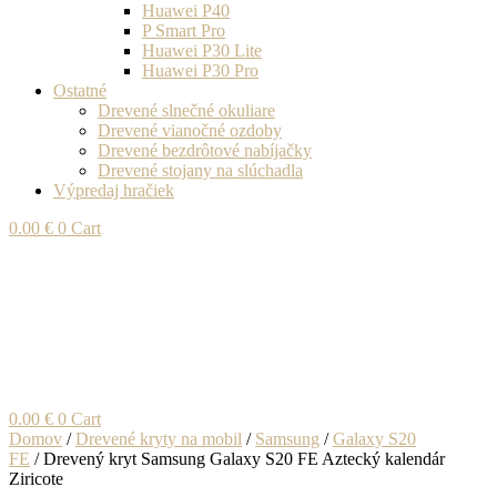
Huawei P40
P Smart Pro
Huawei P30 Lite
Huawei P30 Pro
Ostatné
Drevené slnečné okuliare
Drevené vianočné ozdoby
Drevené bezdrôtové nabíjačky
Drevené stojany na slúchadla
Výpredaj hračiek
0.00
€
0
Cart
0.00
€
0
Cart
Domov
/
Drevené kryty na mobil
/
Samsung
/
Galaxy S20
FE
/ Drevený kryt Samsung Galaxy S20 FE Aztecký kalendár
Ziricote