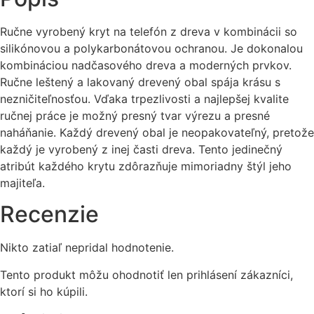
Planéta
-
Ručne vyrobený kryt na telefón z dreva v kombinácii so
Merkur
silikónovou a polykarbonátovou ochranou. Je dokonalou
kombináciou nadčasového dreva a moderných prvkov.
Ručne leštený a lakovaný drevený obal spája krásu s
nezničiteľnosťou. Vďaka trpezlivosti a najlepšej kvalite
ručnej práce je možný presný tvar výrezu a presné
naháňanie. Každý drevený obal je neopakovateľný, pretože
každý je vyrobený z inej časti dreva. Tento jedinečný
atribút každého krytu zdôrazňuje mimoriadny štýl jeho
majiteľa.
Recenzie
Nikto zatiaľ nepridal hodnotenie.
Tento produkt môžu ohodnotiť len prihlásení zákazníci,
ktorí si ho kúpili.