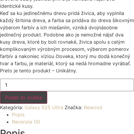
identické kusy.
Keď sa ku jedinečnému drevu pridá živica, aby vyplnila
každý štrbina dreva, a farba sa pridáva do dreva šikovným
výberom farbív a ich miešaním, vzniká dvojnásobne
jedinečný produkt. Podobne ako je nemožné nájsť dva
kusy dreva, ktoré by boli rovnaké, živica spolu s celým
komplikovaným výrobným procesom, výberom pomerov
farbív a nakoniec víziou človeka, ktorý mu dodá konečný
tvar a farbu, je materiál, ktorý sa nedá hromadne vyrábať.
Preto je tento produkt – Unikátny.
množstvo
Drevený
kryt
na
Pridať do košíka
mobil
so
Kategória:
Galaxy S25 Ultra
Značka:
Bewood
živicou
Samsung
Popis
Galaxy
Recenzie (0)
S25
Ultra
Popis
-