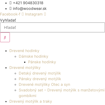
Preskočiť
+421 904830318
na
info@woodwear.sk
obsah
Facebook-f
Instagram
Vyhľadať
Drevené hodinky
Dámske hodinky
Pánske hodinky
Drevené motýliky
Detský drevený motýlik
Pánsky drevený motýlik
Drevené motýliky Otec a syn
Svadobný set – Drevený motýlik s manžetovými
gombíkmi
Drevený motýlik a traky