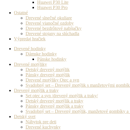
Huawei P30 Lite
Huawei P30 Pro
Ostatné
Drevené slnečné okuliare
Drevené vianočné ozdoby
Drevené bezdrôtové nabíjačky
Drevené stojany na slúchadla
Výpredaj hračiek
Drevené hodinky
Dámske hodinky
Pánske hodinky
Drevené motýliky
Detský drevený motýlik
Pánsky drevený motýlik
Drevené motýliky Otec a syn
Svadobný set – Drevený motýlik s manžetovými gombí
Drevený motýlik a traky
Set otec a syn /drevený motýlik a traky/
Detský drevený motýlik a traky
Pánsky drevený motýlik a traky
Svadobný set – Drevený motýlik, manžetové gombíky a 
Detský svet
Nábytok pre deti
Drevené kuchynky