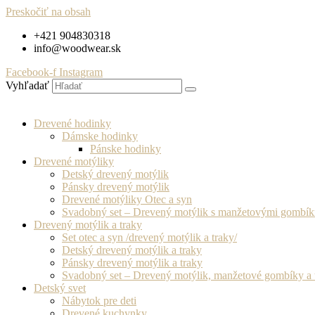
Preskočiť na obsah
+421 904830318
info@woodwear.sk
Facebook-f
Instagram
Vyhľadať
Drevené hodinky
Dámske hodinky
Pánske hodinky
Drevené motýliky
Detský drevený motýlik
Pánsky drevený motýlik
Drevené motýliky Otec a syn
Svadobný set – Drevený motýlik s manžetovými gombí
Drevený motýlik a traky
Set otec a syn /drevený motýlik a traky/
Detský drevený motýlik a traky
Pánsky drevený motýlik a traky
Svadobný set – Drevený motýlik, manžetové gombíky a 
Detský svet
Nábytok pre deti
Drevené kuchynky