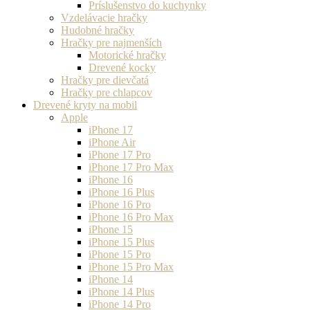
Príslušenstvo do kuchynky
Vzdelávacie hračky
Hudobné hračky
Hračky pre najmenších
Motorické hračky
Drevené kocky
Hračky pre dievčatá
Hračky pre chlapcov
Drevené kryty na mobil
Apple
iPhone 17
iPhone Air
iPhone 17 Pro
iPhone 17 Pro Max
iPhone 16
iPhone 16 Plus
iPhone 16 Pro
iPhone 16 Pro Max
iPhone 15
iPhone 15 Plus
iPhone 15 Pro
iPhone 15 Pro Max
iPhone 14
iPhone 14 Plus
iPhone 14 Pro