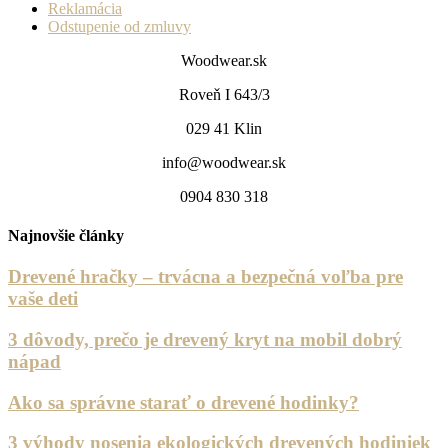
Reklamácia
Odstupenie od zmluvy
Woodwear.sk
Roveň I 643/3
029 41 Klin
info@woodwear.sk
0904 830 318
Najnovšie články
Drevené hračky – trvácna a bezpečná voľba pre
vaše deti
3 dôvody, prečo je drevený kryt na mobil dobrý
nápad
Ako sa správne starať o drevené hodinky?
3 výhody nosenia ekologických drevených hodiniek