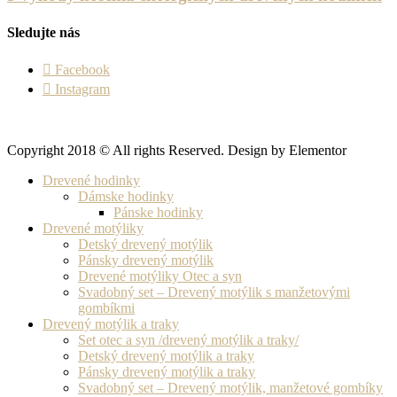
Sledujte nás
Facebook
Instagram
Copyright 2018 © All rights Reserved. Design by Elementor
Drevené hodinky
Dámske hodinky
Pánske hodinky
Drevené motýliky
Detský drevený motýlik
Pánsky drevený motýlik
Drevené motýliky Otec a syn
Svadobný set – Drevený motýlik s manžetovými
gombíkmi
Drevený motýlik a traky
Set otec a syn /drevený motýlik a traky/
Detský drevený motýlik a traky
Pánsky drevený motýlik a traky
Svadobný set – Drevený motýlik, manžetové gombíky