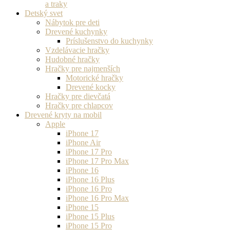
a traky
Detský svet
Nábytok pre deti
Drevené kuchynky
Príslušenstvo do kuchynky
Vzdelávacie hračky
Hudobné hračky
Hračky pre najmenších
Motorické hračky
Drevené kocky
Hračky pre dievčatá
Hračky pre chlapcov
Drevené kryty na mobil
Apple
iPhone 17
iPhone Air
iPhone 17 Pro
iPhone 17 Pro Max
iPhone 16
iPhone 16 Plus
iPhone 16 Pro
iPhone 16 Pro Max
iPhone 15
iPhone 15 Plus
iPhone 15 Pro