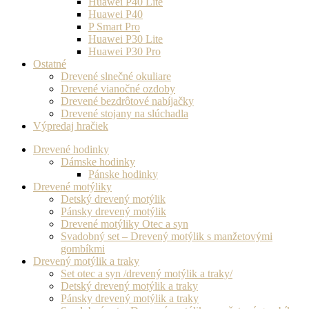
Huawei P40 Lite
Huawei P40
P Smart Pro
Huawei P30 Lite
Huawei P30 Pro
Ostatné
Drevené slnečné okuliare
Drevené vianočné ozdoby
Drevené bezdrôtové nabíjačky
Drevené stojany na slúchadla
Výpredaj hračiek
Drevené hodinky
Dámske hodinky
Pánske hodinky
Drevené motýliky
Detský drevený motýlik
Pánsky drevený motýlik
Drevené motýliky Otec a syn
Svadobný set – Drevený motýlik s manžetovými
gombíkmi
Drevený motýlik a traky
Set otec a syn /drevený motýlik a traky/
Detský drevený motýlik a traky
Pánsky drevený motýlik a traky