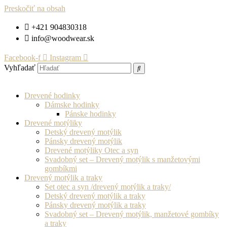
Preskočiť na obsah
+421 904830318
info@woodwear.sk
Facebook-f
Instagram
Vyhľadať
Drevené hodinky
Dámske hodinky
Pánske hodinky
Drevené motýliky
Detský drevený motýlik
Pánsky drevený motýlik
Drevené motýliky Otec a syn
Svadobný set – Drevený motýlik s manžetovými
gombíkmi
Drevený motýlik a traky
Set otec a syn /drevený motýlik a traky/
Detský drevený motýlik a traky
Pánsky drevený motýlik a traky
Svadobný set – Drevený motýlik, manžetové gombíky
a traky