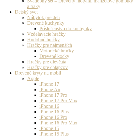
Svadobný set – Drevený motýlik, manžetové gombíky
a traky
Detský svet
Nábytok pre deti
Drevené kuchynky
Príslušenstvo do kuchynky
Vzdelávacie hračky
Hudobné hračky
Hračky pre najmenších
Motorické hračky
Drevené kocky
Hračky pre dievčatá
Hračky pre chlapcov
Drevené kryty na mobil
Apple
iPhone 17
iPhone Air
iPhone 17 Pro
iPhone 17 Pro Max
iPhone 16
iPhone 16 Plus
iPhone 16 Pro
iPhone 16 Pro Max
iPhone 15
iPhone 15 Plus