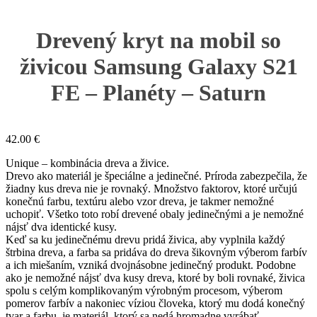
Drevený kryt na mobil so
živicou Samsung Galaxy S21
FE – Planéty – Saturn
42.00
€
Unique – kombinácia dreva a živice.
Drevo ako materiál je špeciálne a jedinečné. Príroda zabezpečila, že
žiadny kus dreva nie je rovnaký. Množstvo faktorov, ktoré určujú
konečnú farbu, textúru alebo vzor dreva, je takmer nemožné
uchopiť. Všetko toto robí drevené obaly jedinečnými a je nemožné
nájsť dva identické kusy.
Keď sa ku jedinečnému drevu pridá živica, aby vyplnila každý
štrbina dreva, a farba sa pridáva do dreva šikovným výberom farbív
a ich miešaním, vzniká dvojnásobne jedinečný produkt. Podobne
ako je nemožné nájsť dva kusy dreva, ktoré by boli rovnaké, živica
spolu s celým komplikovaným výrobným procesom, výberom
pomerov farbív a nakoniec víziou človeka, ktorý mu dodá konečný
tvar a farbu, je materiál, ktorý sa nedá hromadne vyrábať.