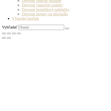
Drevené slnečné okuliare
Drevené vianočné ozdoby
Drevené bezdrôtové nabíjačky
Drevené stojany na slúchadla
Výpredaj hračiek
Vyhľadať