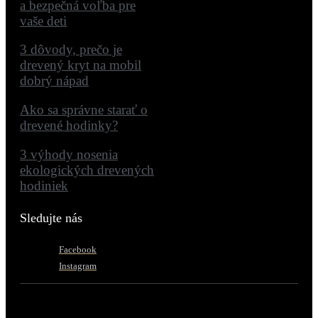
a bezpečná voľba pre
vaše deti
3 dôvody, prečo je
drevený kryt na mobil
dobrý nápad
Ako sa správne starať o
drevené hodinky?
3 výhody nosenia
ekologických drevených
hodiniek
Sledujte nás
Facebook
Instagram