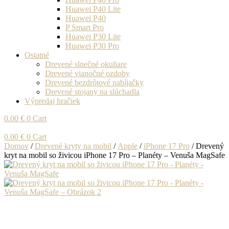
Huawei P40 Lite
Huawei P40
P Smart Pro
Huawei P30 Lite
Huawei P30 Pro
Ostatné
Drevené slnečné okuliare
Drevené vianočné ozdoby
Drevené bezdrôtové nabíjačky
Drevené stojany na slúchadla
Výpredaj hračiek
0.00
€
0
Cart
0.00
€
0
Cart
Domov
/
Drevené kryty na mobil
/
Apple
/
iPhone 17 Pro
/ Drevený
kryt na mobil so živicou iPhone 17 Pro – Planéty – Venuša MagSafe