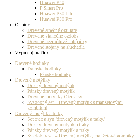
Huawei P40
P Smart Pro
Huawei P30 Lite
Huawei P30 Pro
Ostatné
Drevené slnečné okuliare
Drevené vianočné ozdoby
Drevené bezdrôtové nabíjačky
Drevené stojany na slúchadla
Výpredaj hračiek
Drevené hodinky
Dámske hodinky
Pánske hodinky
Drevené motýliky
Detský drevený motýlik
Pánsky drevený motýlik
Drevené motýliky Otec a syn
Svadobný set – Drevený motýlik s manžetovými
gombíkmi
Drevený motýlik a traky
Set otec a syn /drevený motýlik a traky/
Detský drevený motýlik a traky
Pánsky drevený motýlik a traky
Svadobný set – Drevený motýlik, manžetové gombíky