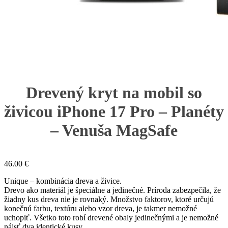
Drevený kryt na mobil so
živicou iPhone 17 Pro – Planéty
– Venuša MagSafe
46.00
€
Unique – kombinácia dreva a živice.
Drevo ako materiál je špeciálne a jedinečné. Príroda zabezpečila, že
žiadny kus dreva nie je rovnaký. Množstvo faktorov, ktoré určujú
konečnú farbu, textúru alebo vzor dreva, je takmer nemožné
uchopiť. Všetko toto robí drevené obaly jedinečnými a je nemožné
nájsť dva identické kusy.