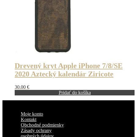
Drevený kryt Apple iPhone 7/8/SE
2020 Aztecký kalendár Ziricote
30.00
€
Pridať do košíka
Moje konto
Kontakt
Obchodné podmienky
Zásady ochrany
osobných údajov