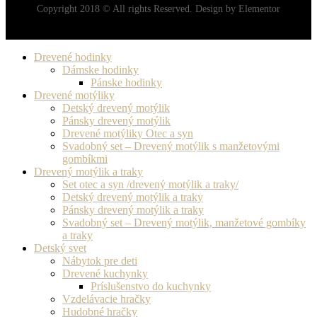
Copyright 2018 © All rights Reserved. Design by Elementor
Drevené hodinky
Dámske hodinky
Pánske hodinky
Drevené motýliky
Detský drevený motýlik
Pánsky drevený motýlik
Drevené motýliky Otec a syn
Svadobný set – Drevený motýlik s manžetovými
gombíkmi
Drevený motýlik a traky
Set otec a syn /drevený motýlik a traky/
Detský drevený motýlik a traky
Pánsky drevený motýlik a traky
Svadobný set – Drevený motýlik, manžetové gombíky
a traky
Detský svet
Nábytok pre deti
Drevené kuchynky
Príslušenstvo do kuchynky
Vzdelávacie hračky
Hudobné hračky