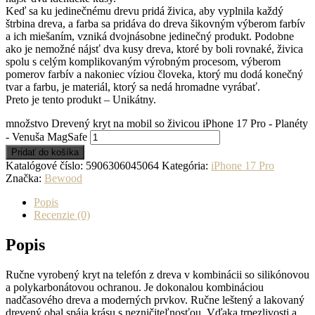
Keď sa ku jedinečnému drevu pridá živica, aby vyplnila každý
štrbina dreva, a farba sa pridáva do dreva šikovným výberom farbív
a ich miešaním, vzniká dvojnásobne jedinečný produkt. Podobne
ako je nemožné nájsť dva kusy dreva, ktoré by boli rovnaké, živica
spolu s celým komplikovaným výrobným procesom, výberom
pomerov farbív a nakoniec víziou človeka, ktorý mu dodá konečný
tvar a farbu, je materiál, ktorý sa nedá hromadne vyrábať.
Preto je tento produkt – Unikátny.
množstvo Drevený kryt na mobil so živicou iPhone 17 Pro - Planéty
- Venuša MagSafe
Pridať do košíka
Katalógové číslo:
5906306045064
Kategória:
iPhone 17 Pro
Značka:
Bewood
Popis
Recenzie (0)
Popis
Ručne vyrobený kryt na telefón z dreva v kombinácii so silikónovou
a polykarbonátovou ochranou. Je dokonalou kombináciou
nadčasového dreva a moderných prvkov. Ručne leštený a lakovaný
drevený obal spája krásu s nezničiteľnosťou. Vďaka trpezlivosti a