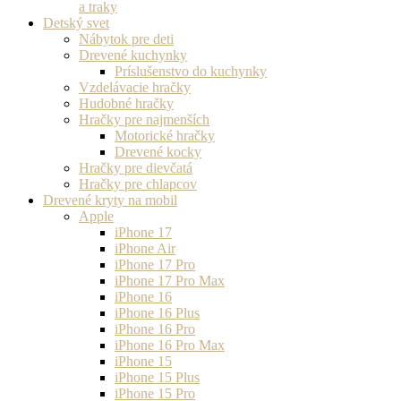
a traky
Detský svet
Nábytok pre deti
Drevené kuchynky
Príslušenstvo do kuchynky
Vzdelávacie hračky
Hudobné hračky
Hračky pre najmenších
Motorické hračky
Drevené kocky
Hračky pre dievčatá
Hračky pre chlapcov
Drevené kryty na mobil
Apple
iPhone 17
iPhone Air
iPhone 17 Pro
iPhone 17 Pro Max
iPhone 16
iPhone 16 Plus
iPhone 16 Pro
iPhone 16 Pro Max
iPhone 15
iPhone 15 Plus
iPhone 15 Pro