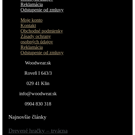
Reklamácia
Odstupenie od zmluvy
Moje konto
Kontakt
Obchodné podmienky
Zásady ochrany
osobných údajov
Reklamácia
Odstupenie od zmluvy
Woodwear.sk
Roveň I 643/3
029 41 Klin
info@woodwear.sk
0904 830 318
Najnovšie články
Drevené hračky – trvácna