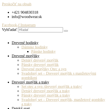
Preskočiť na obsah
+421 904830318
info@woodwear.sk
Facebook-f
Instagram
Vyhľadať
Drevené hodinky
Dámske hodinky
Pánske hodinky
Drevené motýliky
Detský drevený motýlik
Pánsky drevený motýlik
Drevené motýliky Otec a syn
Svadobný set – Drevený motýlik s manžetovými
gombíkmi
Drevený motýlik a traky
Set otec a syn /drevený motýlik a traky/
Detský drevený motýlik a traky
Pánsky drevený motýlik a traky
Svadobný set – Drevený motýlik, manžetové gombíky
a traky
Detský svet