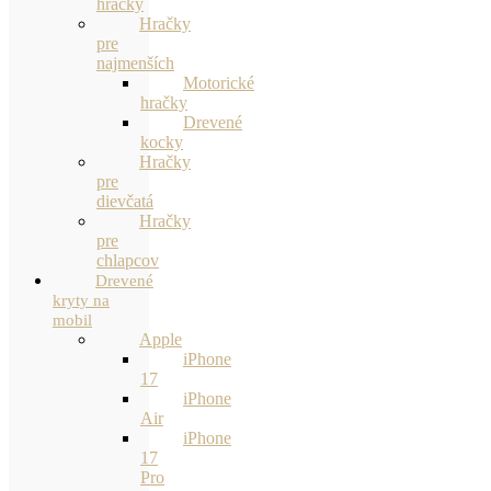
hračky
Hračky
pre
najmenších
Motorické
hračky
Drevené
kocky
Hračky
pre
dievčatá
Hračky
pre
chlapcov
Drevené
kryty na
mobil
Apple
iPhone
17
iPhone
Air
iPhone
17
Pro