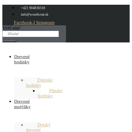
Preskočiť
+421 904830318
na
info@woodwear.sk
obsah
Facebook-f
Instagram
Vyhľadať
Drevené
hodinky
Dámske
hodinky
Pánske
hodinky
Drevené
motýliky
Detský
drevený