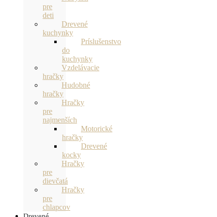
pre
deti
Drevené
kuchynky
Príslušenstvo
do
kuchynky
Vzdelávacie
hračky
Hudobné
hračky
Hračky
pre
najmenších
Motorické
hračky
Drevené
kocky
Hračky
pre
dievčatá
Hračky
pre
chlapcov
Drevené