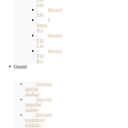
Lite
Huawei
P40
P
Smart
Pro
Huawei
P30
Lite
Huawei
P30
Pro
Ostatné
Drevené
slnečné
okuliare
Drevené
vianočné
ozdoby
Drevené
bezdrôtové
nabíjačky