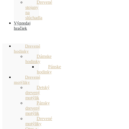
Drevené
stojany
na
slúchadla
Výpredaj
hračiek
Drevené
hodinky
Dámske
hodinky
Pánske
hodinky
Drevené
motýliky
Detský
drevený
motýlik
Pánsky
drevený
motýlik
Drevené
motýliky
Otec a