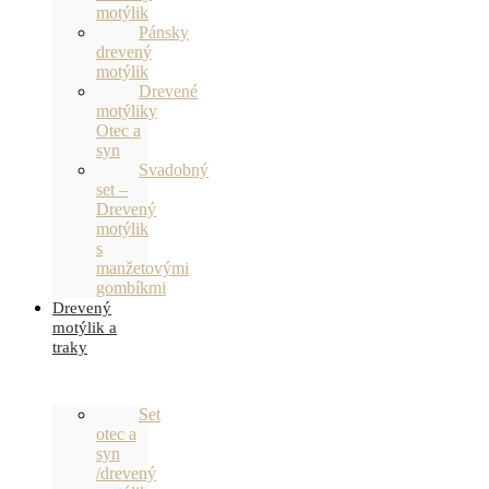
motýlik
Pánsky
drevený
motýlik
Drevené
motýliky
Otec a
syn
Svadobný
set –
Drevený
motýlik
s
manžetovými
gombíkmi
Drevený
motýlik a
traky
Set
otec a
syn
/drevený