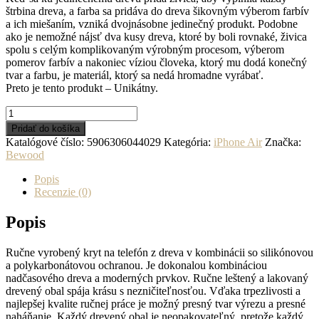
štrbina dreva, a farba sa pridáva do dreva šikovným výberom farbív
a ich miešaním, vzniká dvojnásobne jedinečný produkt. Podobne
ako je nemožné nájsť dva kusy dreva, ktoré by boli rovnaké, živica
spolu s celým komplikovaným výrobným procesom, výberom
pomerov farbív a nakoniec víziou človeka, ktorý mu dodá konečný
tvar a farbu, je materiál, ktorý sa nedá hromadne vyrábať.
Preto je tento produkt – Unikátny.
množstvo
Drevený
Pridať do košíka
kryt
Katalógové číslo:
5906306044029
Kategória:
iPhone Air
Značka:
na
Bewood
mobil
so
Popis
živicou
Recenzie (0)
iPhone
17
Popis
Air
-
Ručne vyrobený kryt na telefón z dreva v kombinácii so silikónovou
Planéty
a polykarbonátovou ochranou. Je dokonalou kombináciou
-
nadčasového dreva a moderných prvkov. Ručne leštený a lakovaný
Saturn
drevený obal spája krásu s nezničiteľnosťou. Vďaka trpezlivosti a
najlepšej kvalite ručnej práce je možný presný tvar výrezu a presné
naháňanie. Každý drevený obal je neopakovateľný, pretože každý