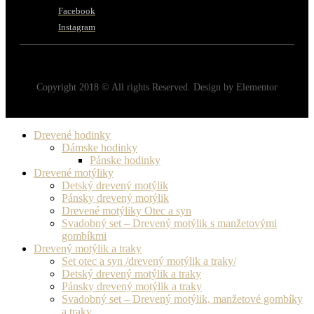
Facebook
Instagram
Copyright 2018 © All rights Reserved. Design by Elementor
Drevené hodinky
Dámske hodinky
Pánske hodinky
Drevené motýliky
Detský drevený motýlik
Pánsky drevený motýlik
Drevené motýliky Otec a syn
Svadobný set – Drevený motýlik s manžetovými
gombíkmi
Drevený motýlik a traky
Set otec a syn /drevený motýlik a traky/
Detský drevený motýlik a traky
Pánsky drevený motýlik a traky
Svadobný set – Drevený motýlik, manžetové gombíky
a traky