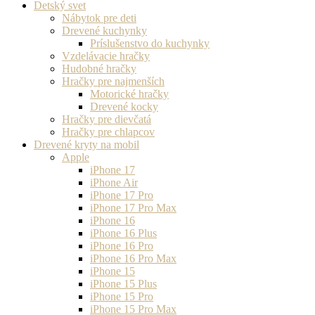
Detský svet
Nábytok pre deti
Drevené kuchynky
Príslušenstvo do kuchynky
Vzdelávacie hračky
Hudobné hračky
Hračky pre najmenších
Motorické hračky
Drevené kocky
Hračky pre dievčatá
Hračky pre chlapcov
Drevené kryty na mobil
Apple
iPhone 17
iPhone Air
iPhone 17 Pro
iPhone 17 Pro Max
iPhone 16
iPhone 16 Plus
iPhone 16 Pro
iPhone 16 Pro Max
iPhone 15
iPhone 15 Plus
iPhone 15 Pro
iPhone 15 Pro Max