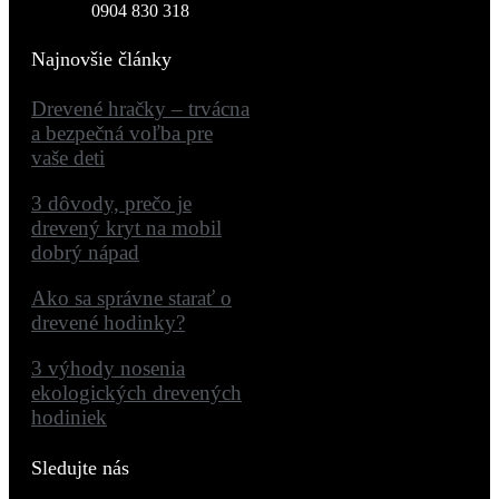
0904 830 318
Najnovšie články
Drevené hračky – trvácna
a bezpečná voľba pre
vaše deti
3 dôvody, prečo je
drevený kryt na mobil
dobrý nápad
Ako sa správne starať o
drevené hodinky?
3 výhody nosenia
ekologických drevených
hodiniek
Sledujte nás