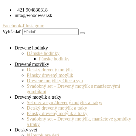
Preskočiť
+421 904830318
na
info@woodwear.sk
obsah
Facebook-f
Instagram
Vyhľadať
Drevené hodinky
Dámske hodinky
Pánske hodinky
Drevené motýliky
Detský drevený motýlik
Pánsky drevený motýlik
Drevené motýliky Otec a syn
Svadobný set – Drevený motýlik s manžetovými
gombíkmi
Drevený motýlik a traky
Set otec a syn /drevený motýlik a traky/
Detský drevený motýlik a traky
Pánsky drevený motýlik a traky
Svadobný set – Drevený motýlik, manžetové gombíky
a traky
Detský svet
Nábytok pre deti