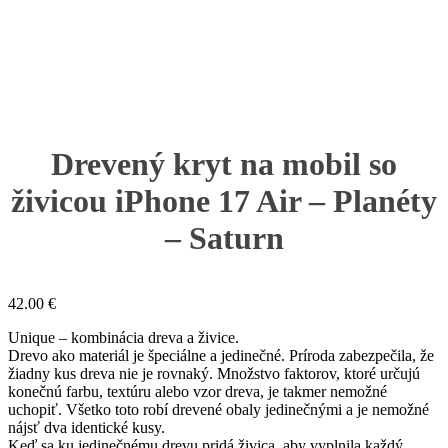
Drevený kryt na mobil so
živicou iPhone 17 Air – Planéty
– Saturn
42.00
€
Unique – kombinácia dreva a živice.
Drevo ako materiál je špeciálne a jedinečné. Príroda zabezpečila, že
žiadny kus dreva nie je rovnaký. Množstvo faktorov, ktoré určujú
konečnú farbu, textúru alebo vzor dreva, je takmer nemožné
uchopiť. Všetko toto robí drevené obaly jedinečnými a je nemožné
nájsť dva identické kusy.
Keď sa ku jedinečnému drevu pridá živica, aby vyplnila každý