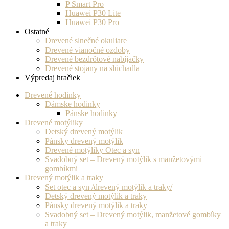
P Smart Pro
Huawei P30 Lite
Huawei P30 Pro
Ostatné
Drevené slnečné okuliare
Drevené vianočné ozdoby
Drevené bezdrôtové nabíjačky
Drevené stojany na slúchadla
Výpredaj hračiek
Drevené hodinky
Dámske hodinky
Pánske hodinky
Drevené motýliky
Detský drevený motýlik
Pánsky drevený motýlik
Drevené motýliky Otec a syn
Svadobný set – Drevený motýlik s manžetovými
gombíkmi
Drevený motýlik a traky
Set otec a syn /drevený motýlik a traky/
Detský drevený motýlik a traky
Pánsky drevený motýlik a traky
Svadobný set – Drevený motýlik, manžetové gombíky
a traky