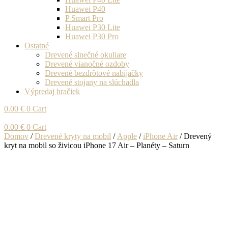
Huawei P40
P Smart Pro
Huawei P30 Lite
Huawei P30 Pro
Ostatné
Drevené slnečné okuliare
Drevené vianočné ozdoby
Drevené bezdrôtové nabíjačky
Drevené stojany na slúchadla
Výpredaj hračiek
0.00
€
0
Cart
0.00
€
0
Cart
Domov
/
Drevené kryty na mobil
/
Apple
/
iPhone Air
/ Drevený
kryt na mobil so živicou iPhone 17 Air – Planéty – Saturn