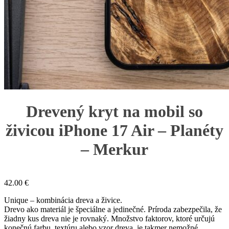
Drevený kryt na mobil so
živicou iPhone 17 Air – Planéty
– Merkur
42.00
€
Unique – kombinácia dreva a živice.
Drevo ako materiál je špeciálne a jedinečné. Príroda zabezpečila, že
žiadny kus dreva nie je rovnaký. Množstvo faktorov, ktoré určujú
konečnú farbu, textúru alebo vzor dreva, je takmer nemožné