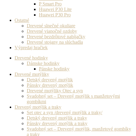
P Smart Pro
Huawei P30 Lite
Huawei P30 Pro
Ostatné
Drevené slnečné okuliare
Drevené vianočné ozdoby
Drevené bezdrôtové nabíjačky
Drevené stojany na slúchadla
Výpredaj hračiek
Drevené hodinky
Dámske hodinky
Pánske hodinky
Drevené motýliky
Detský drevený motýlik
Pánsky drevený motýlik
Drevené motýliky Otec a syn
Svadobný set – Drevený motýlik s manžetovými
gombíkmi
Drevený motýlik a traky
Set otec a syn /drevený motýlik a traky/
Detský drevený motýlik a traky
Pánsky drevený motýlik a traky
Svadobný set – Drevený motýlik, manžetové gombíky
a traky