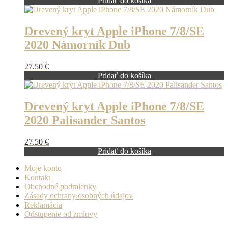
Pridať do košíka
Drevený kryt Apple iPhone 7/8/SE
2020 Námorník Dub
27.50
€
Pridať do košíka
Drevený kryt Apple iPhone 7/8/SE
2020 Palisander Santos
27.50
€
Pridať do košíka
Moje konto
Kontakt
Obchodné podmienky
Zásady ochrany osobných údajov
Reklamácia
Odstupenie od zmluvy