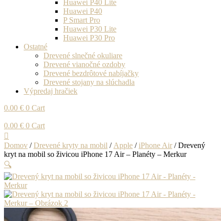
Huawei P40 Lite
Huawei P40
P Smart Pro
Huawei P30 Lite
Huawei P30 Pro
Ostatné
Drevené slnečné okuliare
Drevené vianočné ozdoby
Drevené bezdrôtové nabíjačky
Drevené stojany na slúchadla
Výpredaj hračiek
0.00
€
0
Cart
0.00
€
0
Cart
Domov
/
Drevené kryty na mobil
/
Apple
/
iPhone Air
/ Drevený
kryt na mobil so živicou iPhone 17 Air – Planéty – Merkur
🔍