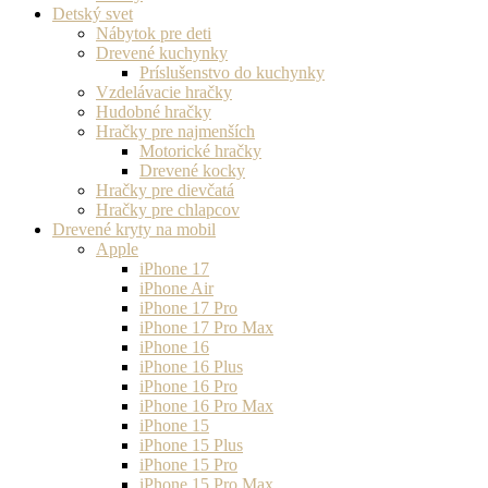
Detský svet
Nábytok pre deti
Drevené kuchynky
Príslušenstvo do kuchynky
Vzdelávacie hračky
Hudobné hračky
Hračky pre najmenších
Motorické hračky
Drevené kocky
Hračky pre dievčatá
Hračky pre chlapcov
Drevené kryty na mobil
Apple
iPhone 17
iPhone Air
iPhone 17 Pro
iPhone 17 Pro Max
iPhone 16
iPhone 16 Plus
iPhone 16 Pro
iPhone 16 Pro Max
iPhone 15
iPhone 15 Plus
iPhone 15 Pro
iPhone 15 Pro Max