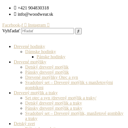
Preskočiť
+421 904830318
na
info@woodwear.sk
obsah
Facebook-f
Instagram
Vyhľadať
Drevené hodinky
Dámske hodinky
Pánske hodinky
Drevené motýliky
Detský drevený motýlik
Pánsky drevený motýlik
Drevené motýliky Otec a syn
Svadobný set – Drevený motýlik s manžetovými
gombíkmi
Drevený motýlik a traky
Set otec a syn /drevený motýlik a traky/
Detský drevený motýlik a traky
Pánsky drevený motýlik a traky
Svadobný set – Drevený motýlik, manžetové gombíky
a traky
Detský svet