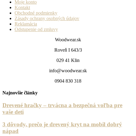
Moje konto
Kontakt
Obchodné podmienky
Zásady ochrany osobných údajov
Reklamácia
Odstupenie od zmluvy
Woodwear.sk
Roveň I 643/3
029 41 Klin
info@woodwear.sk
0904 830 318
Najnovšie články
Drevené hračky – trvácna a bezpečná voľba pre
vaše deti
3 dôvody, prečo je drevený kryt na mobil dobrý
nápad