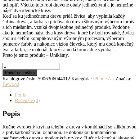
uchopiť. Všetko toto robí drevené obaly jedinečnými a je nemožné
nájsť dva identické kusy.
Keď sa ku jedinečnému drevu pridá živica, aby vyplnila každý
štrbina dreva, a farba sa pridáva do dreva šikovným výberom farbív
a ich miešaním, vzniká dvojnásobne jedinečný produkt. Podobne
ako je nemožné nájsť dva kusy dreva, ktoré by boli rovnaké, živica
spolu s celým komplikovaným výrobným procesom, výberom
pomerov farbív a nakoniec víziou človeka, ktorý mu dodá konečný
tvar a farbu, je materiál, ktorý sa nedá hromadne vyrábať.
Preto je tento produkt – Unikátny.
množstvo
Drevený
Pridať do košíka
kryt
Katalógové číslo:
5906306044012
Kategória:
iPhone Air
Značka:
na
Bewood
mobil
so
Popis
živicou
Recenzie (0)
iPhone
17
Popis
Air
-
Ručne vyrobený kryt na telefón z dreva v kombinácii so silikónovou
Planéty
a polykarbonátovou ochranou. Je dokonalou kombináciou
-
nadčasového dreva a moderných prvkov. Ručne leštený a lakovaný
Merkur