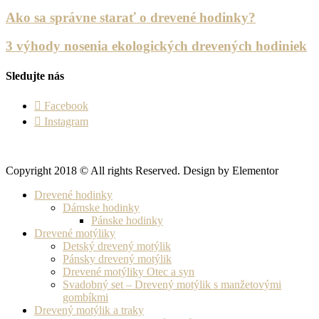
Ako sa správne starať o drevené hodinky?
3 výhody nosenia ekologických drevených hodiniek
Sledujte nás
Facebook
Instagram
Copyright 2018 © All rights Reserved. Design by Elementor
Drevené hodinky
Dámske hodinky
Pánske hodinky
Drevené motýliky
Detský drevený motýlik
Pánsky drevený motýlik
Drevené motýliky Otec a syn
Svadobný set – Drevený motýlik s manžetovými
gombíkmi
Drevený motýlik a traky