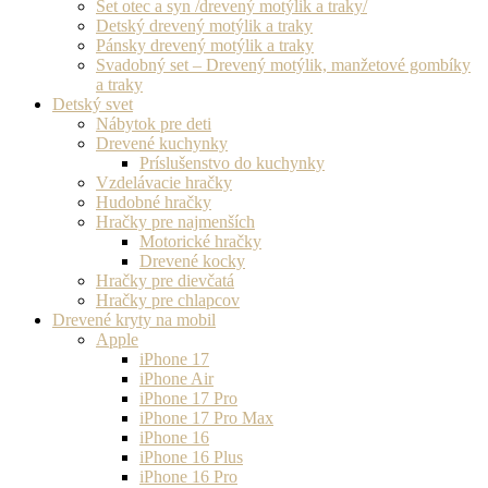
Set otec a syn /drevený motýlik a traky/
Detský drevený motýlik a traky
Pánsky drevený motýlik a traky
Svadobný set – Drevený motýlik, manžetové gombíky
a traky
Detský svet
Nábytok pre deti
Drevené kuchynky
Príslušenstvo do kuchynky
Vzdelávacie hračky
Hudobné hračky
Hračky pre najmenších
Motorické hračky
Drevené kocky
Hračky pre dievčatá
Hračky pre chlapcov
Drevené kryty na mobil
Apple
iPhone 17
iPhone Air
iPhone 17 Pro
iPhone 17 Pro Max
iPhone 16
iPhone 16 Plus
iPhone 16 Pro