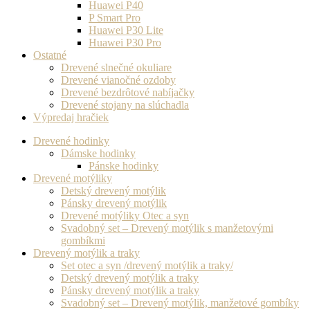
Huawei P40
P Smart Pro
Huawei P30 Lite
Huawei P30 Pro
Ostatné
Drevené slnečné okuliare
Drevené vianočné ozdoby
Drevené bezdrôtové nabíjačky
Drevené stojany na slúchadla
Výpredaj hračiek
Drevené hodinky
Dámske hodinky
Pánske hodinky
Drevené motýliky
Detský drevený motýlik
Pánsky drevený motýlik
Drevené motýliky Otec a syn
Svadobný set – Drevený motýlik s manžetovými
gombíkmi
Drevený motýlik a traky
Set otec a syn /drevený motýlik a traky/
Detský drevený motýlik a traky
Pánsky drevený motýlik a traky
Svadobný set – Drevený motýlik, manžetové gombíky