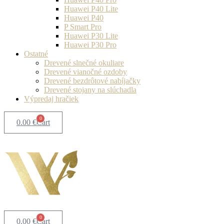
Huawei P40 Lite
Huawei P40
P Smart Pro
Huawei P30 Lite
Huawei P30 Pro
Ostatné
Drevené slnečné okuliare
Drevené vianočné ozdoby
Drevené bezdrôtové nabíjačky
Drevené stojany na slúchadla
Výpredaj hračiek
0
0.00
€
Cart
0
0.00
€
Cart