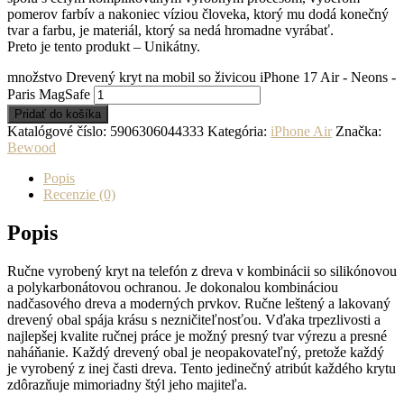
pomerov farbív a nakoniec víziou človeka, ktorý mu dodá konečný
tvar a farbu, je materiál, ktorý sa nedá hromadne vyrábať.
Preto je tento produkt – Unikátny.
množstvo Drevený kryt na mobil so živicou iPhone 17 Air - Neons -
Paris MagSafe
Pridať do košíka
Katalógové číslo:
5906306044333
Kategória:
iPhone Air
Značka:
Bewood
Popis
Recenzie (0)
Popis
Ručne vyrobený kryt na telefón z dreva v kombinácii so silikónovou
a polykarbonátovou ochranou. Je dokonalou kombináciou
nadčasového dreva a moderných prvkov. Ručne leštený a lakovaný
drevený obal spája krásu s nezničiteľnosťou. Vďaka trpezlivosti a
najlepšej kvalite ručnej práce je možný presný tvar výrezu a presné
naháňanie. Každý drevený obal je neopakovateľný, pretože každý
je vyrobený z inej časti dreva. Tento jedinečný atribút každého krytu
zdôrazňuje mimoriadny štýl jeho majiteľa.