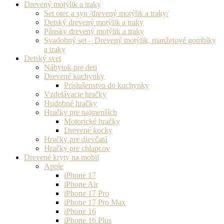
Drevený motýlik a traky
Set otec a syn /drevený motýlik a traky/
Detský drevený motýlik a traky
Pánsky drevený motýlik a traky
Svadobný set – Drevený motýlik, manžetové gombíky
a traky
Detský svet
Nábytok pre deti
Drevené kuchynky
Príslušenstvo do kuchynky
Vzdelávacie hračky
Hudobné hračky
Hračky pre najmenších
Motorické hračky
Drevené kocky
Hračky pre dievčatá
Hračky pre chlapcov
Drevené kryty na mobil
Apple
iPhone 17
iPhone Air
iPhone 17 Pro
iPhone 17 Pro Max
iPhone 16
iPhone 16 Plus