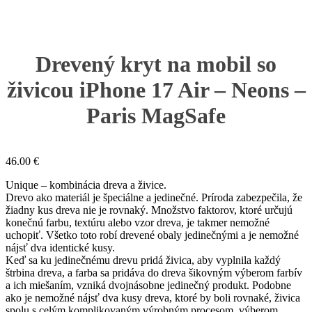
Drevený kryt na mobil so
živicou iPhone 17 Air – Neons –
Paris MagSafe
46.00
€
Unique – kombinácia dreva a živice.
Drevo ako materiál je špeciálne a jedinečné. Príroda zabezpečila, že
žiadny kus dreva nie je rovnaký. Množstvo faktorov, ktoré určujú
konečnú farbu, textúru alebo vzor dreva, je takmer nemožné
uchopiť. Všetko toto robí drevené obaly jedinečnými a je nemožné
nájsť dva identické kusy.
Keď sa ku jedinečnému drevu pridá živica, aby vyplnila každý
štrbina dreva, a farba sa pridáva do dreva šikovným výberom farbív
a ich miešaním, vzniká dvojnásobne jedinečný produkt. Podobne
ako je nemožné nájsť dva kusy dreva, ktoré by boli rovnaké, živica
spolu s celým komplikovaným výrobným procesom, výberom