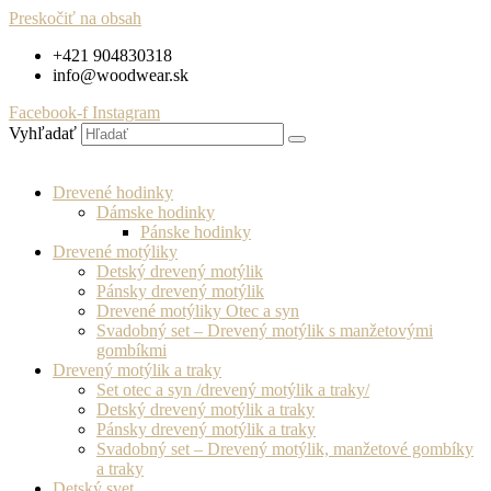
Preskočiť na obsah
+421 904830318
info@woodwear.sk
Facebook-f
Instagram
Vyhľadať
Drevené hodinky
Dámske hodinky
Pánske hodinky
Drevené motýliky
Detský drevený motýlik
Pánsky drevený motýlik
Drevené motýliky Otec a syn
Svadobný set – Drevený motýlik s manžetovými
gombíkmi
Drevený motýlik a traky
Set otec a syn /drevený motýlik a traky/
Detský drevený motýlik a traky
Pánsky drevený motýlik a traky
Svadobný set – Drevený motýlik, manžetové gombíky
a traky
Detský svet