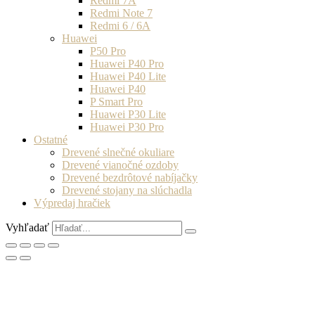
Redmi 7A
Redmi Note 7
Redmi 6 / 6A
Huawei
P50 Pro
Huawei P40 Pro
Huawei P40 Lite
Huawei P40
P Smart Pro
Huawei P30 Lite
Huawei P30 Pro
Ostatné
Drevené slnečné okuliare
Drevené vianočné ozdoby
Drevené bezdrôtové nabíjačky
Drevené stojany na slúchadla
Výpredaj hračiek
Vyhľadať