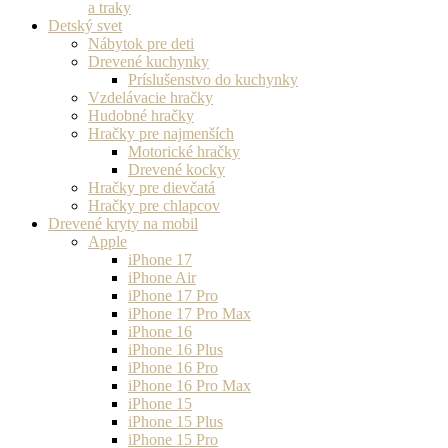
a traky
Detský svet
Nábytok pre deti
Drevené kuchynky
Príslušenstvo do kuchynky
Vzdelávacie hračky
Hudobné hračky
Hračky pre najmenších
Motorické hračky
Drevené kocky
Hračky pre dievčatá
Hračky pre chlapcov
Drevené kryty na mobil
Apple
iPhone 17
iPhone Air
iPhone 17 Pro
iPhone 17 Pro Max
iPhone 16
iPhone 16 Plus
iPhone 16 Pro
iPhone 16 Pro Max
iPhone 15
iPhone 15 Plus
iPhone 15 Pro