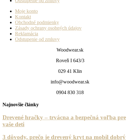
Odstupenie od zmluvy
Moje konto
Kontakt
Obchodné podmienky
Zásady ochrany osobných údajov
Reklamácia
Odstupenie od zmluvy
Woodwear.sk
Roveň I 643/3
029 41 Klin
info@woodwear.sk
0904 830 318
Najnovšie články
Drevené hračky – trvácna a bezpečná voľba pre
vaše deti
3 dôvody, prečo je drevený kryt na mobil dobrý