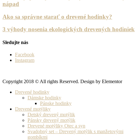
nápad
Ako sa správne starať o drevené hodinky?
3 výhody nosenia ekologických drevených hodiniek
Sledujte nás
Facebook
Instagram
Copyright 2018 © All rights Reserved. Design by Elementor
Drevené hodinky
Dámske hodinky
Pánske hodinky
Drevené motýliky
Detský drevený motýlik
Pánsky drevený motýlik
Drevené motýliky Otec a syn
Svadobný set – Drevený motýlik s manžetovými
gombíkmi