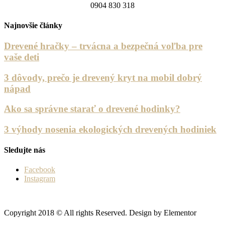
0904 830 318
Najnovšie články
Drevené hračky – trvácna a bezpečná voľba pre
vaše deti
3 dôvody, prečo je drevený kryt na mobil dobrý
nápad
Ako sa správne starať o drevené hodinky?
3 výhody nosenia ekologických drevených hodiniek
Sledujte nás
Facebook
Instagram
Copyright 2018 © All rights Reserved. Design by Elementor