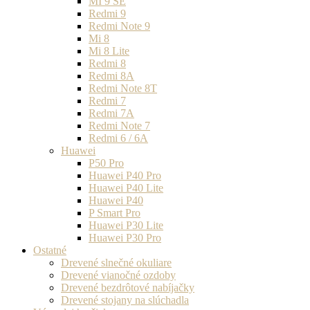
MI 9 SE
Redmi 9
Redmi Note 9
Mi 8
Mi 8 Lite
Redmi 8
Redmi 8A
Redmi Note 8T
Redmi 7
Redmi 7A
Redmi Note 7
Redmi 6 / 6A
Huawei
P50 Pro
Huawei P40 Pro
Huawei P40 Lite
Huawei P40
P Smart Pro
Huawei P30 Lite
Huawei P30 Pro
Ostatné
Drevené slnečné okuliare
Drevené vianočné ozdoby
Drevené bezdrôtové nabíjačky
Drevené stojany na slúchadla