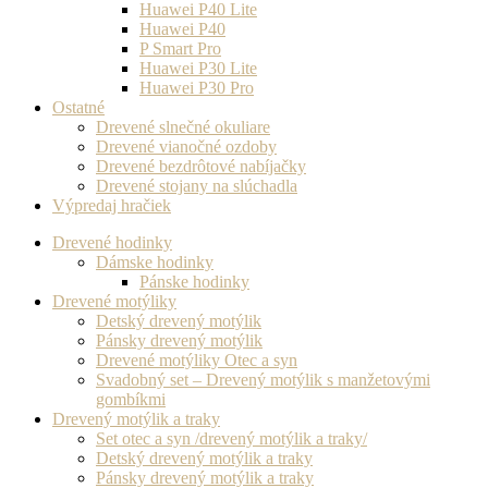
Huawei P40 Lite
Huawei P40
P Smart Pro
Huawei P30 Lite
Huawei P30 Pro
Ostatné
Drevené slnečné okuliare
Drevené vianočné ozdoby
Drevené bezdrôtové nabíjačky
Drevené stojany na slúchadla
Výpredaj hračiek
Drevené hodinky
Dámske hodinky
Pánske hodinky
Drevené motýliky
Detský drevený motýlik
Pánsky drevený motýlik
Drevené motýliky Otec a syn
Svadobný set – Drevený motýlik s manžetovými
gombíkmi
Drevený motýlik a traky
Set otec a syn /drevený motýlik a traky/
Detský drevený motýlik a traky
Pánsky drevený motýlik a traky