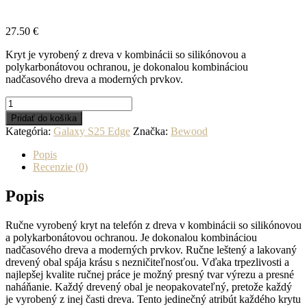
27.50
€
Kryt je vyrobený z dreva v kombinácii so silikónovou a
polykarbonátovou ochranou, je dokonalou kombináciou
nadčasového dreva a moderných prvkov.
množstvo
Drevený
Pridať do košíka
kryt
Kategória:
Galaxy S25 Edge
Značka:
Bewood
na
mobil
Popis
Samsung
Recenzie (0)
Galaxy
S25
Popis
Edge
Palisander
Ručne vyrobený kryt na telefón z dreva v kombinácii so silikónovou
Santos
a polykarbonátovou ochranou. Je dokonalou kombináciou
nadčasového dreva a moderných prvkov. Ručne leštený a lakovaný
drevený obal spája krásu s nezničiteľnosťou. Vďaka trpezlivosti a
najlepšej kvalite ručnej práce je možný presný tvar výrezu a presné
naháňanie. Každý drevený obal je neopakovateľný, pretože každý
je vyrobený z inej časti dreva. Tento jedinečný atribút každého krytu