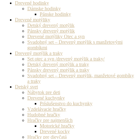
Drevené hodinky
Dámske hodinky
Pánske hodinky
Drevené motýliky
Detský drevený motýlik
Pánsky drevený motýlik
Drevené motýliky Otec a syn
Svadobný set – Drevený motýlik s manžetovými
gombíkmi
Drevený motýlik a traky
Set otec a syn /drevený motýlik a traky/
Detský drevený motýlik a traky
Pánsky drevený motýlik a traky
Svadobný set – Drevený motýlik, manžetové gombíky
a traky
Detský svet
Nábytok pre deti
Drevené kuchynky
Príslušenstvo do kuchynky
Vzdelávacie hračky
Hudobné hračky
Hračky pre najmenších
Motorické hračky
Drevené kocky
Hračky pre dievčatá