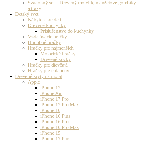
Svadobný set – Drevený motýlik, manžetové gombíky
a traky
Detský svet
Nábytok pre deti
Drevené kuchynky
Príslušenstvo do kuchynky
Vzdelávacie hračky
Hudobné hračky
Hračky pre najmenších
Motorické hračky
Drevené kocky
Hračky pre dievčatá
Hračky pre chlapcov
Drevené kryty na mobil
Apple
iPhone 17
iPhone Air
iPhone 17 Pro
iPhone 17 Pro Max
iPhone 16
iPhone 16 Plus
iPhone 16 Pro
iPhone 16 Pro Max
iPhone 15
iPhone 15 Plus