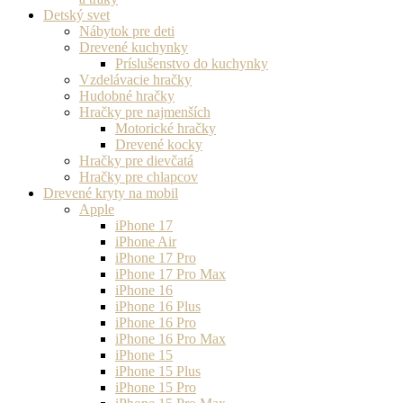
Detský svet
Nábytok pre deti
Drevené kuchynky
Príslušenstvo do kuchynky
Vzdelávacie hračky
Hudobné hračky
Hračky pre najmenších
Motorické hračky
Drevené kocky
Hračky pre dievčatá
Hračky pre chlapcov
Drevené kryty na mobil
Apple
iPhone 17
iPhone Air
iPhone 17 Pro
iPhone 17 Pro Max
iPhone 16
iPhone 16 Plus
iPhone 16 Pro
iPhone 16 Pro Max
iPhone 15
iPhone 15 Plus
iPhone 15 Pro