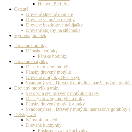
Huawei P30 Pro
Ostatné
Drevené slnečné okuliare
Drevené vianočné ozdoby
Drevené bezdrôtové nabíjačky
Drevené stojany na slúchadla
Výpredaj hračiek
Drevené hodinky
Dámske hodinky
Pánske hodinky
Drevené motýliky
Detský drevený motýlik
Pánsky drevený motýlik
Drevené motýliky Otec a syn
Svadobný set – Drevený motýlik s manžetovými gombí
Drevený motýlik a traky
Set otec a syn /drevený motýlik a traky/
Detský drevený motýlik a traky
Pánsky drevený motýlik a traky
Svadobný set – Drevený motýlik, manžetové gombíky a 
Detský svet
Nábytok pre deti
Drevené kuchynky
Príslušenstvo do kuchynky