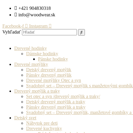
Preskočiť
+421 904830318
na
info@woodwear.sk
obsah
Facebook-f
Instagram
Vyhľadať
Drevené hodinky
Dámske hodinky
Pánske hodinky
Drevené motýliky
Detský drevený motýlik
Pánsky drevený motýlik
Drevené motýliky Otec a syn
Svadobný set – Drevený motýlik s manžetovými gombí
Drevený motýlik a traky
Set otec a syn /drevený motýlik a traky/
Detský drevený motýlik a traky
Pánsky drevený motýlik a traky
Svadobný set – Drevený motýlik, manžetové gombíky a 
Detský svet
Nábytok pre deti
Drevené kuchynky