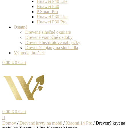
Huawei P40 Lite
Huawei P40
P Smart Pro
Huawei P30 Lite
Huawei P30 Pro
Ostatné
Drevené slnečné okuliare
Drevené vianočné ozdoby
Drevené bezdrôtové nabíjačky
Drevené stojany na slúchadla
Výpredaj hračiek
0.00
€
0
Cart
0.00
€
0
Cart
Domov
/
Drevené kryty na mobil
/
Xiaomi 14 Pro
/ Drevený kryt na