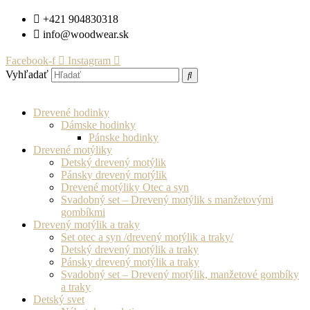
Preskočiť
+421 904830318
na
info@woodwear.sk
obsah
Facebook-f
Instagram
Vyhľadať
Drevené hodinky
Dámske hodinky
Pánske hodinky
Drevené motýliky
Detský drevený motýlik
Pánsky drevený motýlik
Drevené motýliky Otec a syn
Svadobný set – Drevený motýlik s manžetovými
gombíkmi
Drevený motýlik a traky
Set otec a syn /drevený motýlik a traky/
Detský drevený motýlik a traky
Pánsky drevený motýlik a traky
Svadobný set – Drevený motýlik, manžetové gombíky
a traky
Detský svet