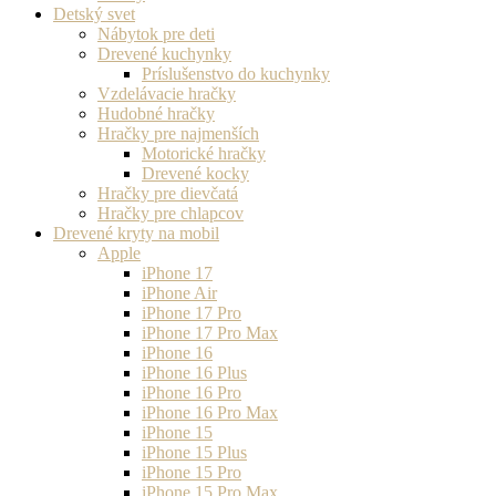
Detský svet
Nábytok pre deti
Drevené kuchynky
Príslušenstvo do kuchynky
Vzdelávacie hračky
Hudobné hračky
Hračky pre najmenších
Motorické hračky
Drevené kocky
Hračky pre dievčatá
Hračky pre chlapcov
Drevené kryty na mobil
Apple
iPhone 17
iPhone Air
iPhone 17 Pro
iPhone 17 Pro Max
iPhone 16
iPhone 16 Plus
iPhone 16 Pro
iPhone 16 Pro Max
iPhone 15
iPhone 15 Plus
iPhone 15 Pro
iPhone 15 Pro Max