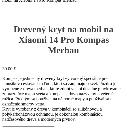
mobil na Xiaomi 14 Pro Kompas Merbau
Drevený kryt na mobil na
Xiaomi 14 Pro Kompas
Merbau
30.00
€
Kompas je jedinečný drevený kryt vytvorený špeciálne pre
fanúšikov cestovania a ľudí, ktorí sa zaujímajú o svet. Puzdro je
vyrobené z dreva merbau, ktoré zdobí veľmi detailné gravírovanie
zobrazujúce mapu sveta a kompas ľudovo nazývaný – veterná
ružica. Predtým sa používal na námorné mapy a používal sa na
označenie smerov vetra.
Kryt je vyrobený z dreva v kombinácii so silikónovou a
polykarbonátovou ochranou, je dokonalou kombináciou
nadčasového dreva a moderných prvkov.