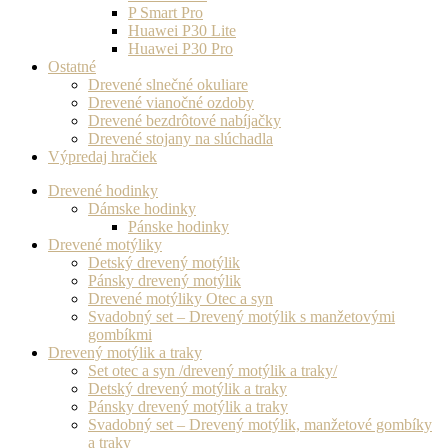
P Smart Pro
Huawei P30 Lite
Huawei P30 Pro
Ostatné
Drevené slnečné okuliare
Drevené vianočné ozdoby
Drevené bezdrôtové nabíjačky
Drevené stojany na slúchadla
Výpredaj hračiek
Drevené hodinky
Dámske hodinky
Pánske hodinky
Drevené motýliky
Detský drevený motýlik
Pánsky drevený motýlik
Drevené motýliky Otec a syn
Svadobný set – Drevený motýlik s manžetovými
gombíkmi
Drevený motýlik a traky
Set otec a syn /drevený motýlik a traky/
Detský drevený motýlik a traky
Pánsky drevený motýlik a traky
Svadobný set – Drevený motýlik, manžetové gombíky
a traky