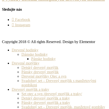
Sledujte nás
Facebook
Instagram
Copyright 2018 © All rights Reserved. Design by Elementor
Drevené hodinky
Dámske hodinky
Pánske hodinky
Drevené motýliky
Detský drevený motýlik
Pánsky drevený motýlik
Drevené motýliky Otec a syn
Svadobný set – Drevený motýlik s manžetovými
gombíkmi
Drevený motýlik a traky
Set otec a syn /drevený motýlik a traky/
Detský drevený motýlik a traky
Pánsky drevený motýlik a traky
Svadobný set – Drevený motýlik, manžetové gombíky