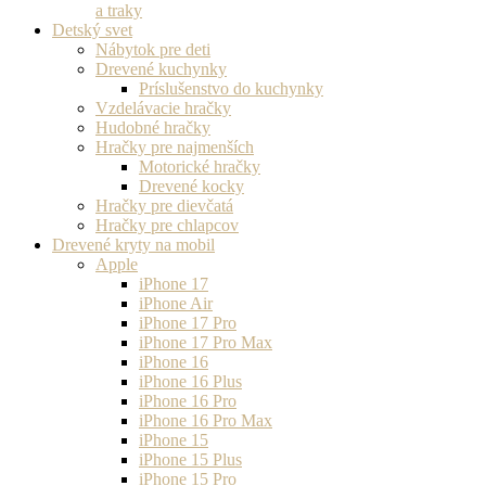
a traky
Detský svet
Nábytok pre deti
Drevené kuchynky
Príslušenstvo do kuchynky
Vzdelávacie hračky
Hudobné hračky
Hračky pre najmenších
Motorické hračky
Drevené kocky
Hračky pre dievčatá
Hračky pre chlapcov
Drevené kryty na mobil
Apple
iPhone 17
iPhone Air
iPhone 17 Pro
iPhone 17 Pro Max
iPhone 16
iPhone 16 Plus
iPhone 16 Pro
iPhone 16 Pro Max
iPhone 15
iPhone 15 Plus
iPhone 15 Pro