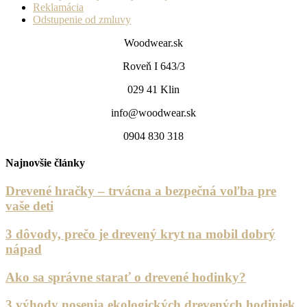
Reklamácia
Odstupenie od zmluvy
Woodwear.sk
Roveň I 643/3
029 41 Klin
info@woodwear.sk
0904 830 318
Najnovšie články
Drevené hračky – trvácna a bezpečná voľba pre
vaše deti
3 dôvody, prečo je drevený kryt na mobil dobrý
nápad
Ako sa správne starať o drevené hodinky?
3 výhody nosenia ekologických drevených hodiniek