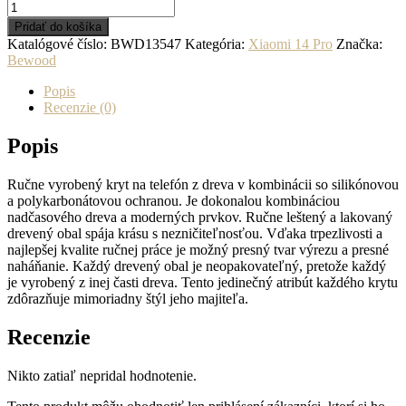
množstvo
Drevený
Pridať do košíka
kryt
Katalógové číslo:
BWD13547
Kategória:
Xiaomi 14 Pro
Značka:
na
Bewood
mobil
na
Popis
Xiaomi
Recenzie (0)
14
Pro
Popis
Kompas
Merbau
Ručne vyrobený kryt na telefón z dreva v kombinácii so silikónovou
a polykarbonátovou ochranou. Je dokonalou kombináciou
nadčasového dreva a moderných prvkov. Ručne leštený a lakovaný
drevený obal spája krásu s nezničiteľnosťou. Vďaka trpezlivosti a
najlepšej kvalite ručnej práce je možný presný tvar výrezu a presné
naháňanie. Každý drevený obal je neopakovateľný, pretože každý
je vyrobený z inej časti dreva. Tento jedinečný atribút každého krytu
zdôrazňuje mimoriadny štýl jeho majiteľa.
Recenzie
Nikto zatiaľ nepridal hodnotenie.