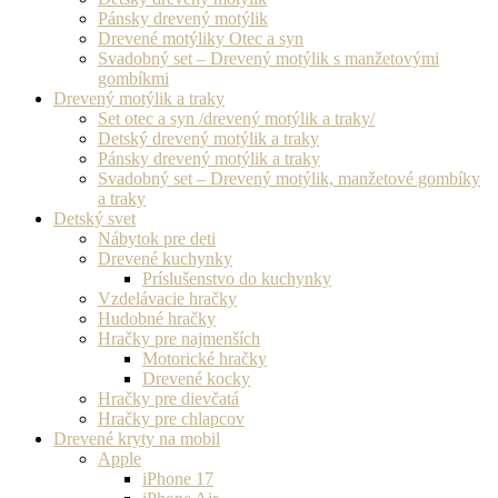
Pánsky drevený motýlik
Drevené motýliky Otec a syn
Svadobný set – Drevený motýlik s manžetovými
gombíkmi
Drevený motýlik a traky
Set otec a syn /drevený motýlik a traky/
Detský drevený motýlik a traky
Pánsky drevený motýlik a traky
Svadobný set – Drevený motýlik, manžetové gombíky
a traky
Detský svet
Nábytok pre deti
Drevené kuchynky
Príslušenstvo do kuchynky
Vzdelávacie hračky
Hudobné hračky
Hračky pre najmenších
Motorické hračky
Drevené kocky
Hračky pre dievčatá
Hračky pre chlapcov
Drevené kryty na mobil
Apple
iPhone 17