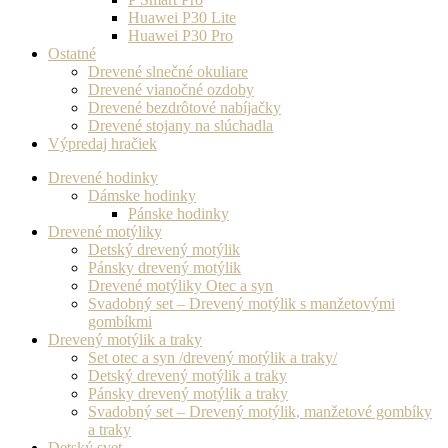
Huawei P30 Lite
Huawei P30 Pro
Ostatné
Drevené slnečné okuliare
Drevené vianočné ozdoby
Drevené bezdrôtové nabíjačky
Drevené stojany na slúchadla
Výpredaj hračiek
Drevené hodinky
Dámske hodinky
Pánske hodinky
Drevené motýliky
Detský drevený motýlik
Pánsky drevený motýlik
Drevené motýliky Otec a syn
Svadobný set – Drevený motýlik s manžetovými
gombíkmi
Drevený motýlik a traky
Set otec a syn /drevený motýlik a traky/
Detský drevený motýlik a traky
Pánsky drevený motýlik a traky
Svadobný set – Drevený motýlik, manžetové gombíky
a traky
Detský svet