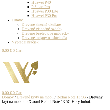
Huawei P40
P Smart Pro
Huawei P30 Lite
Huawei P30 Pro
Ostatné
Drevené slnečné okuliare
Drevené vianočné ozdoby
Drevené bezdrôtové nabíjačky
Drevené stojany na slúchadla
Výpredaj hračiek
0.00
€
0
Cart
0.00
€
0
Cart
Domov
/
Drevené kryty na mobil
/
Redmi Note 13 5G
/ Drevený
kryt na mobil do Xiaomi Redmi Note 13 5G Hory Imbuia