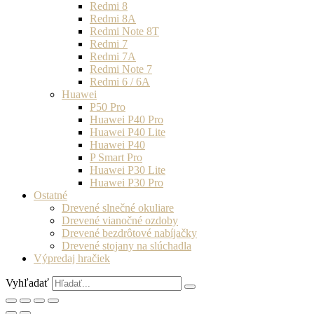
Redmi 8
Redmi 8A
Redmi Note 8T
Redmi 7
Redmi 7A
Redmi Note 7
Redmi 6 / 6A
Huawei
P50 Pro
Huawei P40 Pro
Huawei P40 Lite
Huawei P40
P Smart Pro
Huawei P30 Lite
Huawei P30 Pro
Ostatné
Drevené slnečné okuliare
Drevené vianočné ozdoby
Drevené bezdrôtové nabíjačky
Drevené stojany na slúchadla
Výpredaj hračiek
Vyhľadať