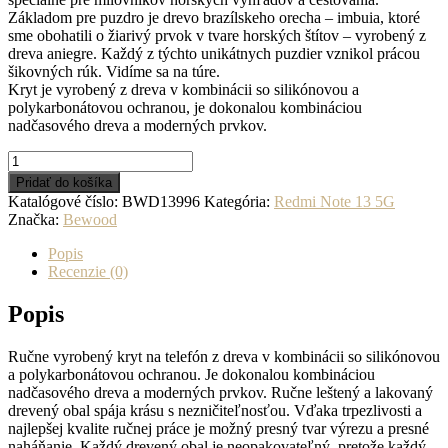
Základom pre puzdro je drevo brazílskeho orecha – imbuia, ktoré
sme obohatili o žiarivý prvok v tvare horských štítov – vyrobený z
dreva aniegre. Každý z týchto unikátnych puzdier vznikol prácou
šikovných rúk. Vidíme sa na túre.
Kryt je vyrobený z dreva v kombinácii so silikónovou a
polykarbonátovou ochranou, je dokonalou kombináciou
nadčasového dreva a moderných prvkov.
množstvo
Drevený
Pridať do košíka
kryt
Katalógové číslo:
BWD13996
Kategória:
Redmi Note 13 5G
na
Značka:
Bewood
mobil
do
Popis
Xiaomi
Recenzie (0)
Redmi
Note
Popis
13
5G
Ručne vyrobený kryt na telefón z dreva v kombinácii so silikónovou
Hory
a polykarbonátovou ochranou. Je dokonalou kombináciou
Imbuia
nadčasového dreva a moderných prvkov. Ručne leštený a lakovaný
drevený obal spája krásu s nezničiteľnosťou. Vďaka trpezlivosti a
najlepšej kvalite ručnej práce je možný presný tvar výrezu a presné
naháňanie. Každý drevený obal je neopakovateľný, pretože každý