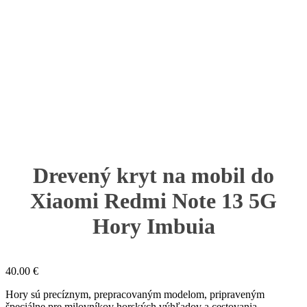
Drevený kryt na mobil do
Xiaomi Redmi Note 13 5G
Hory Imbuia
40.00
€
Hory sú precíznym, prepracovaným modelom, pripraveným
špeciálne pre milovníkov horských výhľadov a cestovania.