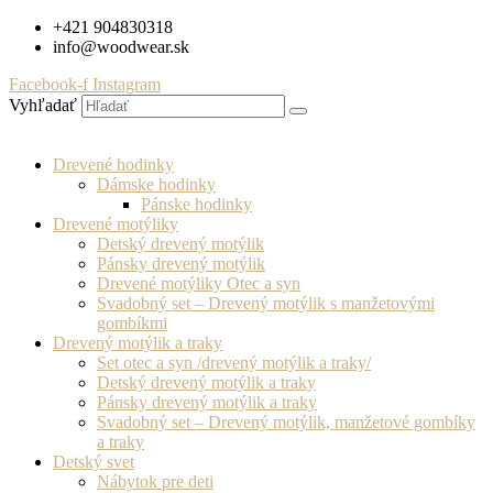
Preskočiť
+421 904830318
na
info@woodwear.sk
obsah
Facebook-f
Instagram
Vyhľadať
Drevené hodinky
Dámske hodinky
Pánske hodinky
Drevené motýliky
Detský drevený motýlik
Pánsky drevený motýlik
Drevené motýliky Otec a syn
Svadobný set – Drevený motýlik s manžetovými
gombíkmi
Drevený motýlik a traky
Set otec a syn /drevený motýlik a traky/
Detský drevený motýlik a traky
Pánsky drevený motýlik a traky
Svadobný set – Drevený motýlik, manžetové gombíky
a traky
Detský svet
Nábytok pre deti