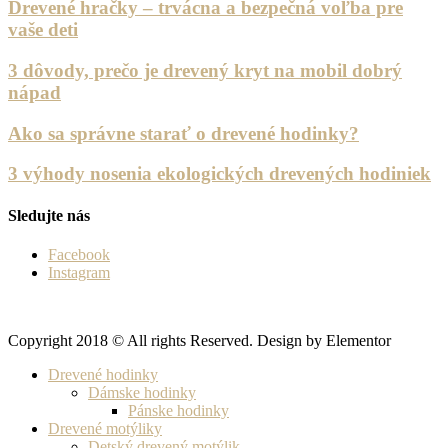
Drevené hračky – trvácna a bezpečná voľba pre
vaše deti
3 dôvody, prečo je drevený kryt na mobil dobrý
nápad
Ako sa správne starať o drevené hodinky?
3 výhody nosenia ekologických drevených hodiniek
Sledujte nás
Facebook
Instagram
Copyright 2018 © All rights Reserved. Design by Elementor
Drevené hodinky
Dámske hodinky
Pánske hodinky
Drevené motýliky
Detský drevený motýlik