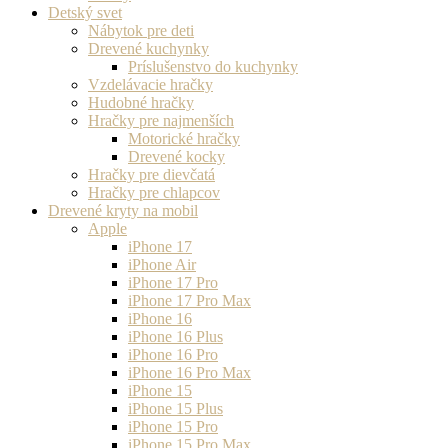
Detský svet
Nábytok pre deti
Drevené kuchynky
Príslušenstvo do kuchynky
Vzdelávacie hračky
Hudobné hračky
Hračky pre najmenších
Motorické hračky
Drevené kocky
Hračky pre dievčatá
Hračky pre chlapcov
Drevené kryty na mobil
Apple
iPhone 17
iPhone Air
iPhone 17 Pro
iPhone 17 Pro Max
iPhone 16
iPhone 16 Plus
iPhone 16 Pro
iPhone 16 Pro Max
iPhone 15
iPhone 15 Plus
iPhone 15 Pro
iPhone 15 Pro Max