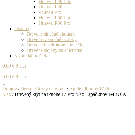
Huawei P40 Lite
Huawei P40
P Smart Pro
Huawei P30 Lite
Huawei P30 Pro
Ostatné
Drevené slnečné okuliare
Drevené vianočné ozdoby
Drevené bezdrôtové nabíjačky
Drevené stojany na slúchadla
Výpredaj hračiek
0.00
€
0
Cart
0.00
€
0
Cart
Domov
/
Drevené kryty na mobil
/
Apple
/
iPhone 17 Pro
Max
/ Drevený kryt na iPhone 17 Pro Max Lapač snov IMBUIA