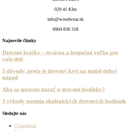
029 41 Klin
info@woodwear.sk
0904 830 318
Najnovšie články
Drevené hračky – trvácna a bezpečná voľba pre
vaše deti
3 dôvody, prečo je drevený kryt na mobil dobrý
nápad
Ako sa správne starať o drevené hodinky?
3 výhody nosenia ekologických drevených hodiniek
Sledujte nás
Facebook