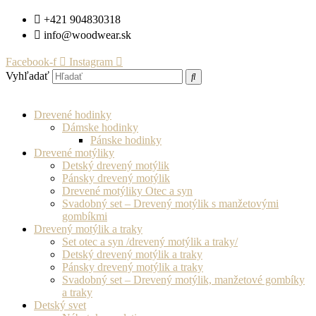
Preskočiť
+421 904830318
na
info@woodwear.sk
obsah
Facebook-f
Instagram
Vyhľadať
Drevené hodinky
Dámske hodinky
Pánske hodinky
Drevené motýliky
Detský drevený motýlik
Pánsky drevený motýlik
Drevené motýliky Otec a syn
Svadobný set – Drevený motýlik s manžetovými
gombíkmi
Drevený motýlik a traky
Set otec a syn /drevený motýlik a traky/
Detský drevený motýlik a traky
Pánsky drevený motýlik a traky
Svadobný set – Drevený motýlik, manžetové gombíky
a traky
Detský svet