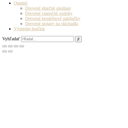
Ostatné
Drevené slnečné okuliare
Drevené vianočné ozdoby
Drevené bezdrôtové nabíjačky
Drevené stojany na slúchadla
Výpredaj hračiek
Vyhľadať