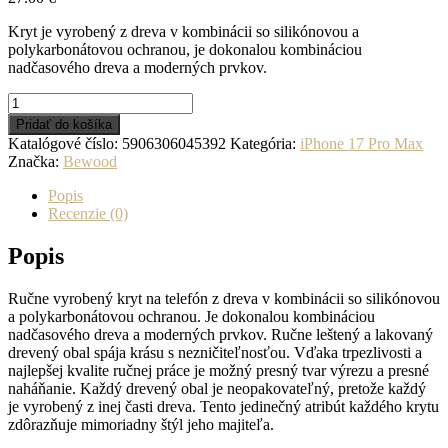
Kryt je vyrobený z dreva v kombinácii so silikónovou a
polykarbonátovou ochranou, je dokonalou kombináciou
nadčasového dreva a moderných prvkov.
množstvo
Drevený
Pridať do košíka
kryt
Katalógové číslo:
5906306045392
Kategória:
iPhone 17 Pro Max
na
Značka:
Bewood
iPhone
17
Popis
Pro
Recenzie (0)
Max
Lapač
Popis
snov
IMBUIA
Ručne vyrobený kryt na telefón z dreva v kombinácii so silikónovou
a polykarbonátovou ochranou. Je dokonalou kombináciou
nadčasového dreva a moderných prvkov. Ručne leštený a lakovaný
drevený obal spája krásu s nezničiteľnosťou. Vďaka trpezlivosti a
najlepšej kvalite ručnej práce je možný presný tvar výrezu a presné
naháňanie. Každý drevený obal je neopakovateľný, pretože každý
je vyrobený z inej časti dreva. Tento jedinečný atribút každého krytu
zdôrazňuje mimoriadny štýl jeho majiteľa.