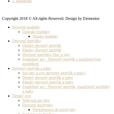
Instagram
Copyright 2018 © All rights Reserved. Design by Elementor
Drevené hodinky
Dámske hodinky
Pánske hodinky
Drevené motýliky
Detský drevený motýlik
Pánsky drevený motýlik
Drevené motýliky Otec a syn
Svadobný set – Drevený motýlik s manžetovými
gombíkmi
Drevený motýlik a traky
Set otec a syn /drevený motýlik a traky/
Detský drevený motýlik a traky
Pánsky drevený motýlik a traky
Svadobný set – Drevený motýlik, manžetové gombíky
a traky
Detský svet
Nábytok pre deti
Drevené kuchynky
Príslušenstvo do kuchynky