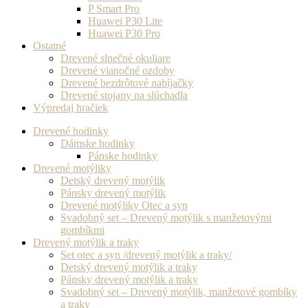
P Smart Pro
Huawei P30 Lite
Huawei P30 Pro
Ostatné
Drevené slnečné okuliare
Drevené vianočné ozdoby
Drevené bezdrôtové nabíjačky
Drevené stojany na slúchadla
Výpredaj hračiek
Drevené hodinky
Dámske hodinky
Pánske hodinky
Drevené motýliky
Detský drevený motýlik
Pánsky drevený motýlik
Drevené motýliky Otec a syn
Svadobný set – Drevený motýlik s manžetovými
gombíkmi
Drevený motýlik a traky
Set otec a syn /drevený motýlik a traky/
Detský drevený motýlik a traky
Pánsky drevený motýlik a traky
Svadobný set – Drevený motýlik, manžetové gombíky
a traky