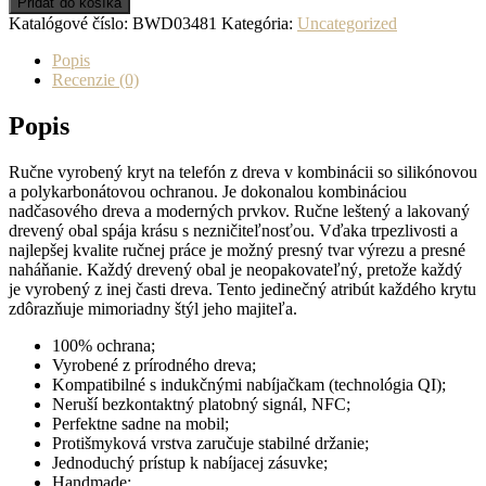
Pridať do košíka
Katalógové číslo:
BWD03481
Kategória:
Uncategorized
Popis
Recenzie (0)
Popis
Ručne vyrobený kryt na telefón z dreva v kombinácii so silikónovou
a polykarbonátovou ochranou. Je dokonalou kombináciou
nadčasového dreva a moderných prvkov. Ručne leštený a lakovaný
drevený obal spája krásu s nezničiteľnosťou. Vďaka trpezlivosti a
najlepšej kvalite ručnej práce je možný presný tvar výrezu a presné
naháňanie. Každý drevený obal je neopakovateľný, pretože každý
je vyrobený z inej časti dreva. Tento jedinečný atribút každého krytu
zdôrazňuje mimoriadny štýl jeho majiteľa.
100% ochrana;
Vyrobené z prírodného dreva;
Kompatibilné s indukčnými nabíjačkam (technológia QI);
Neruší bezkontaktný platobný signál, NFC;
Perfektne sadne na mobil;
Protišmyková vrstva zaručuje stabilné držanie;
Jednoduchý prístup k nabíjacej zásuvke;
Handmade;