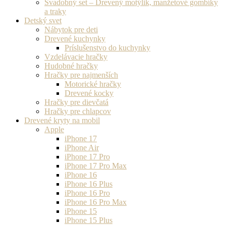
Svadobný set – Drevený motýlik, manžetové gombíky
a traky
Detský svet
Nábytok pre deti
Drevené kuchynky
Príslušenstvo do kuchynky
Vzdelávacie hračky
Hudobné hračky
Hračky pre najmenších
Motorické hračky
Drevené kocky
Hračky pre dievčatá
Hračky pre chlapcov
Drevené kryty na mobil
Apple
iPhone 17
iPhone Air
iPhone 17 Pro
iPhone 17 Pro Max
iPhone 16
iPhone 16 Plus
iPhone 16 Pro
iPhone 16 Pro Max
iPhone 15
iPhone 15 Plus