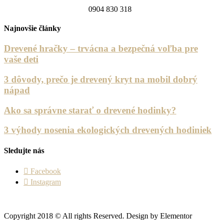
0904 830 318
Najnovšie články
Drevené hračky – trvácna a bezpečná voľba pre
vaše deti
3 dôvody, prečo je drevený kryt na mobil dobrý
nápad
Ako sa správne starať o drevené hodinky?
3 výhody nosenia ekologických drevených hodiniek
Sledujte nás
Facebook
Instagram
Copyright 2018 © All rights Reserved. Design by Elementor