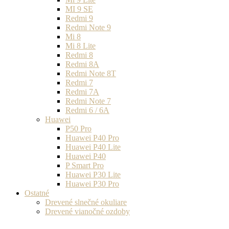
MI 9 SE
Redmi 9
Redmi Note 9
Mi 8
Mi 8 Lite
Redmi 8
Redmi 8A
Redmi Note 8T
Redmi 7
Redmi 7A
Redmi Note 7
Redmi 6 / 6A
Huawei
P50 Pro
Huawei P40 Pro
Huawei P40 Lite
Huawei P40
P Smart Pro
Huawei P30 Lite
Huawei P30 Pro
Ostatné
Drevené slnečné okuliare
Drevené vianočné ozdoby
Drevené bezdrôtové nabíjačky