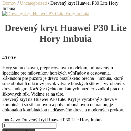
Domov
/
Uncategorized
/ Drevený kryt Huawei P30 Lite Hory
Imbuia
Drevený kryt Huawei P30 Lite
Hory Imbuia
40.00
€
Hory sú precíznym, prepracovaným modelom, pripraveným
špeciálne pre milovníkov horských výhľadov a cestovania.
Základom pre puzdro je drevo brazílskeho orecha – imbuia, ktoré
sme obohatili o žiarivý prvok v tvare horských štítov – vyrobený z
dreva aniegre. Každý z týchto unikátnych puzdier vznikol prácou
šikovných rúk. Vidíme sa na túre.
Drevený kryt na Huawei P30 Lite. Kryt je vyrobený z dreva v
kombinácii so silikónovou a polykarbonátovou ochranou, je
dokonalou kombináciou nadčasového dreva a moderných prvkov.
množstvo Drevený kryt Huawei P30 Lite Hory Imbuia