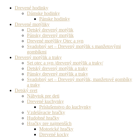
Drevené hodinky
Dámske hodinky
Pánske hodinky
Drevené motýliky
Detský drevený motýlik
Pánsky drevený motýlik
Drevené motýliky Otec a syn
Svadobný set – Drevený motýlik s manžetovými
gombíkmi
Drevený motýlik a traky
Set otec a syn /drevený motýlik a traky/
Detský drevený motýlik a traky
Pánsky drevený motýlik a traky
Svadobný set – Drevený motýlik, manžetové gombíky
a traky
Detský svet
Nábytok pre deti
Drevené kuchynky
Príslušenstvo do kuchynky
Vzdelávacie hračky
Hudobné hračky
Hračky pre najmenších
Motorické hračky
Drevené kocky