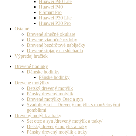
Huawei P40 Lite
Huawei P40
P Smart Pro
Huawei P30 Lite
Huawei P30 Pro
Ostatné
Drevené slnečné okuliare
Drevené vianočné ozdoby
Drevené bezdrôtové nabíjačky
Drevené stojany na slúchadla
Výpredaj hračiek
Drevené hodinky
Dámske hodinky
Pánske hodinky
Drevené motýliky
Detský drevený motýlik
Pánsky drevený motýlik
Drevené motýliky Otec a syn
Svadobný set – Drevený motýlik s manžetovými
gombíkmi
Drevený motýlik a traky
Set otec a syn /drevený motýlik a traky/
Detský drevený motýlik a traky
Pánsky drevený motýlik a traky