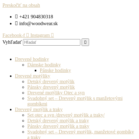
Preskočiť na obsah
+421 904830318
info@woodwear.sk
Facebook-f
Instagram
Vyhľadať
Drevené hodinky
Dámske hodinky
Pánske hodinky
Drevené motýliky
Detský drevený motýlik
Pánsky drevený motýlik
Drevené motýliky Otec a syn
Svadobný set – Drevený motýlik s manžetovými
gombíkmi
Drevený motýlik a traky
Set otec a syn /drevený motýlik a traky/
Detský drevený motýlik a traky
Pánsky drevený motýlik a traky
Svadobný set – Drevený motýlik, manžetové gombíky
a traky