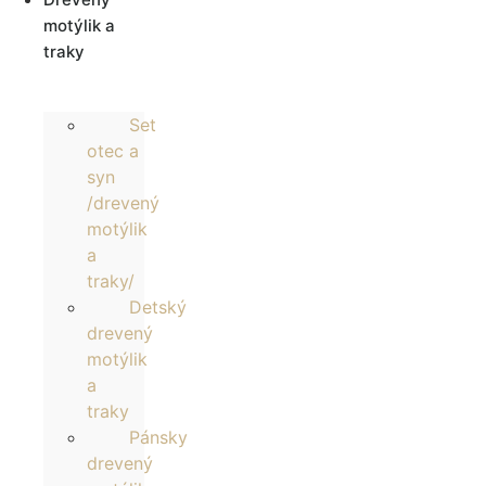
motýlik a
traky
Set
otec a
syn
/drevený
motýlik
a
traky/
Detský
drevený
motýlik
a
traky
Pánsky
drevený