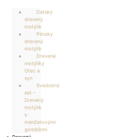
Detský
drevený
motýlik
Pánsky
drevený
motýlik
Drevené
motýliky
Otec a
syn
Svadobný
set –
Drevený
motýlik
s
manžetovými
gombíkmi
Drevený