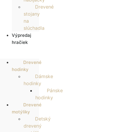
Drevené
stojany
na
slúchadla
Výpredaj
hračiek
Drevené
hodinky
Dámske
hodinky
Pánske
hodinky
Drevené
motýliky
Detský
drevený