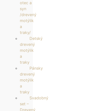
otec a
syn
/drevený
motýlik
a
traky/
Detský
drevený
motýlik
a
traky
Pánsky
drevený
motýlik
a
traky
Svadobný
set –
Drevený