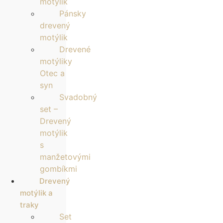
motýlik
Pánsky
drevený
motýlik
Drevené
motýliky
Otec a
syn
Svadobný
set –
Drevený
motýlik
s
manžetovými
gombíkmi
Drevený
motýlik a
traky
Set