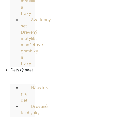
motýlik
a
traky
Svadobný
set –
Drevený
motýlik,
manžetové
gombíky
a
traky
Detský svet
Nábytok
pre
deti
Drevené
kuchynky