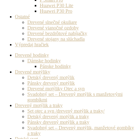
Huawei P30 Lite
Huawei P30 Pro
Ostatné
Drevené slnečné okuliare
Drevené vianočné ozdoby
Drevené bezdrôtové nabíjačky
Drevené stojany na slúchadla
Výpredaj hračiek
Drevené hodinky
Dámske hodinky
Pánske hodinky
Drevené motýliky
Detský drevený motýlik
Pánsky drevený motýlik
Drevené motýliky Otec a syn
Svadobný set – Drevený motýlik s manžetovými
gombíkmi
Drevený motýlik a traky
Set otec a syn /drevený motýlik a traky/
Detský drevený motýlik a traky
Pánsky drevený motýlik a traky
Svadobný set – Drevený motýlik, manžetové gombíky
a traky
Detský svet