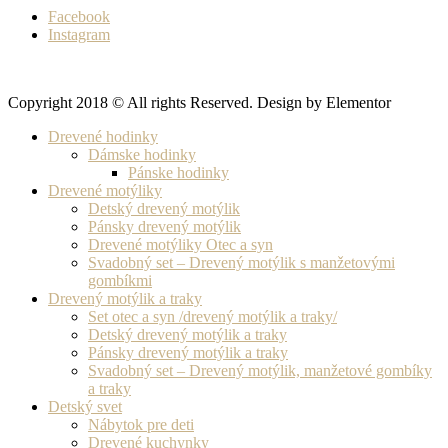
Facebook
Instagram
Copyright 2018 © All rights Reserved. Design by Elementor
Drevené hodinky
Dámske hodinky
Pánske hodinky
Drevené motýliky
Detský drevený motýlik
Pánsky drevený motýlik
Drevené motýliky Otec a syn
Svadobný set – Drevený motýlik s manžetovými
gombíkmi
Drevený motýlik a traky
Set otec a syn /drevený motýlik a traky/
Detský drevený motýlik a traky
Pánsky drevený motýlik a traky
Svadobný set – Drevený motýlik, manžetové gombíky
a traky
Detský svet
Nábytok pre deti
Drevené kuchynky