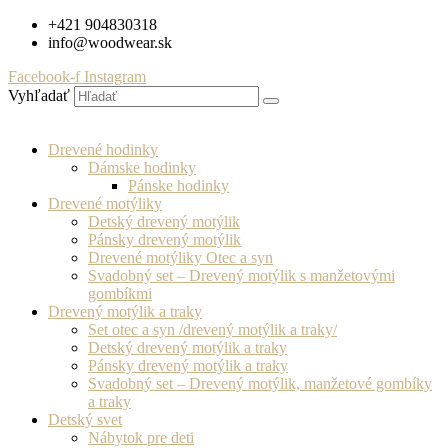
Preskočiť
+421 904830318
na
info@woodwear.sk
obsah
Facebook-f
Instagram
Vyhľadať
Drevené hodinky
Dámske hodinky
Pánske hodinky
Drevené motýliky
Detský drevený motýlik
Pánsky drevený motýlik
Drevené motýliky Otec a syn
Svadobný set – Drevený motýlik s manžetovými
gombíkmi
Drevený motýlik a traky
Set otec a syn /drevený motýlik a traky/
Detský drevený motýlik a traky
Pánsky drevený motýlik a traky
Svadobný set – Drevený motýlik, manžetové gombíky
a traky
Detský svet
Nábytok pre deti