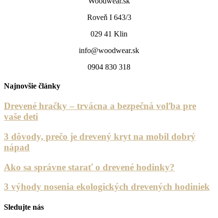
Woodwear.sk
Roveň I 643/3
029 41 Klin
info@woodwear.sk
0904 830 318
Najnovšie články
Drevené hračky – trvácna a bezpečná voľba pre
vaše deti
3 dôvody, prečo je drevený kryt na mobil dobrý
nápad
Ako sa správne starať o drevené hodinky?
3 výhody nosenia ekologických drevených hodiniek
Sledujte nás