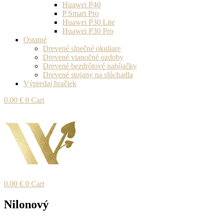
Huawei P40
P Smart Pro
Huawei P30 Lite
Huawei P30 Pro
Ostatné
Drevené slnečné okuliare
Drevené vianočné ozdoby
Drevené bezdrôtové nabíjačky
Drevené stojany na slúchadla
Výpredaj hračiek
0.00
€
0
Cart
0.00
€
0
Cart
Nilonový