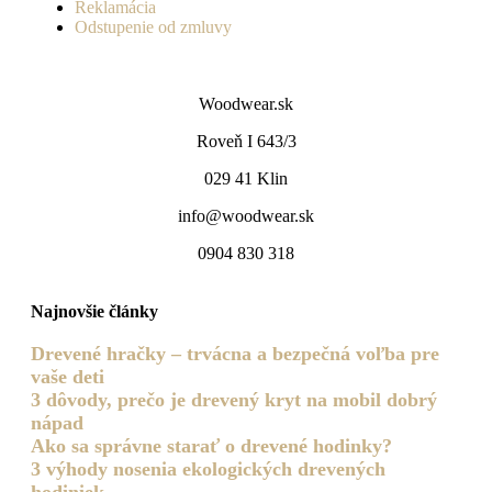
Reklamácia
Odstupenie od zmluvy
Woodwear.sk
Roveň I 643/3
029 41 Klin
info@woodwear.sk
0904 830 318
Najnovšie články
Drevené hračky – trvácna a bezpečná voľba pre
vaše deti
3 dôvody, prečo je drevený kryt na mobil dobrý
nápad
Ako sa správne starať o drevené hodinky?
3 výhody nosenia ekologických drevených
hodiniek