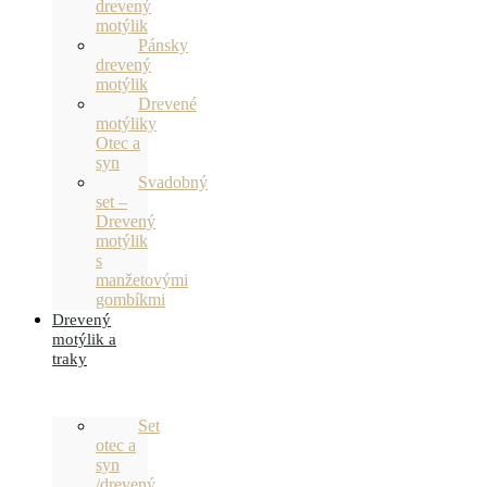
drevený
motýlik
Pánsky
drevený
motýlik
Drevené
motýliky
Otec a
syn
Svadobný
set –
Drevený
motýlik
s
manžetovými
gombíkmi
Drevený
motýlik a
traky
Set
otec a
syn
/drevený