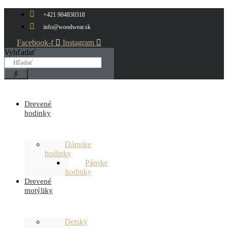
Preskočiť
+421 904830318
na
obsah
info@woodwear.sk
Facebook-f
Instagram
Vyhľadať
Drevené
hodinky
Dámske
hodinky
Pánske
hodinky
Drevené
motýliky
Detský