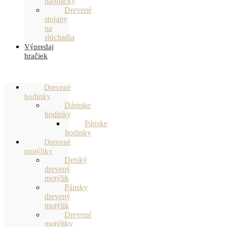
nabíjačky
Drevené
stojany
na
slúchadla
Výpredaj
hračiek
Drevené
hodinky
Dámske
hodinky
Pánske
hodinky
Drevené
motýliky
Detský
drevený
motýlik
Pánsky
drevený
motýlik
Drevené
motýliky