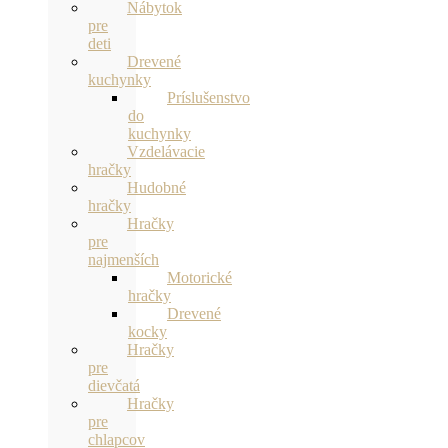
Nábytok
pre
deti
Drevené
kuchynky
Príslušenstvo
do
kuchynky
Vzdelávacie
hračky
Hudobné
hračky
Hračky
pre
najmenších
Motorické
hračky
Drevené
kocky
Hračky
pre
dievčatá
Hračky
pre
chlapcov