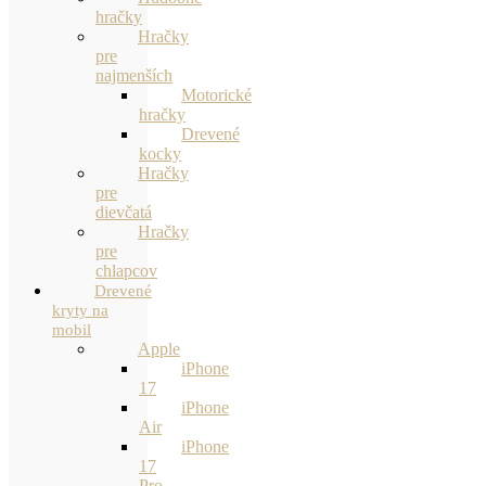
hračky
Hračky
pre
najmenších
Motorické
hračky
Drevené
kocky
Hračky
pre
dievčatá
Hračky
pre
chlapcov
Drevené
kryty na
mobil
Apple
iPhone
17
iPhone
Air
iPhone
17
Pro