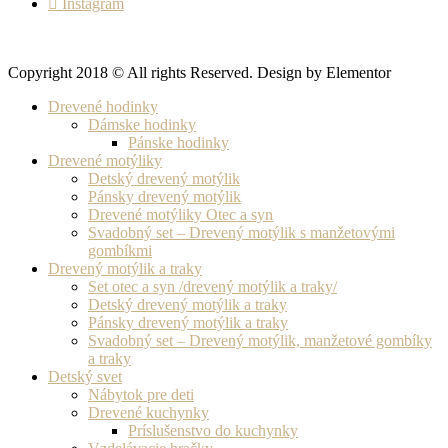
Instagram
Copyright 2018 © All rights Reserved. Design by Elementor
Drevené hodinky
Dámske hodinky
Pánske hodinky
Drevené motýliky
Detský drevený motýlik
Pánsky drevený motýlik
Drevené motýliky Otec a syn
Svadobný set – Drevený motýlik s manžetovými
gombíkmi
Drevený motýlik a traky
Set otec a syn /drevený motýlik a traky/
Detský drevený motýlik a traky
Pánsky drevený motýlik a traky
Svadobný set – Drevený motýlik, manžetové gombíky
a traky
Detský svet
Nábytok pre deti
Drevené kuchynky
Príslušenstvo do kuchynky