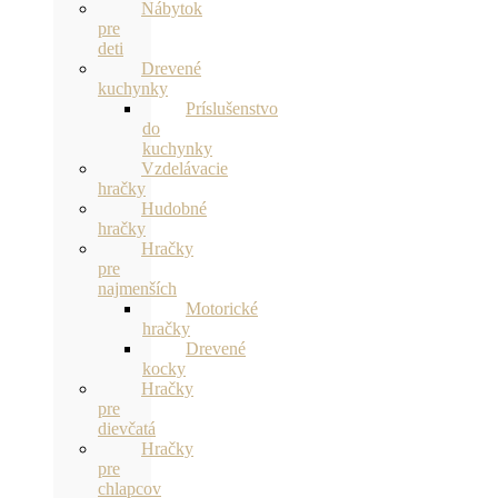
Nábytok
pre
deti
Drevené
kuchynky
Príslušenstvo
do
kuchynky
Vzdelávacie
hračky
Hudobné
hračky
Hračky
pre
najmenších
Motorické
hračky
Drevené
kocky
Hračky
pre
dievčatá
Hračky
pre
chlapcov