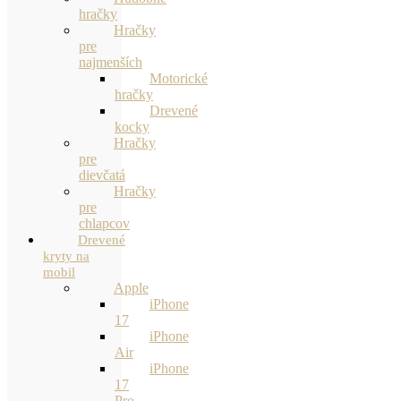
hračky
Hračky
pre
najmenších
Motorické
hračky
Drevené
kocky
Hračky
pre
dievčatá
Hračky
pre
chlapcov
Drevené
kryty na
mobil
Apple
iPhone
17
iPhone
Air
iPhone
17
Pro