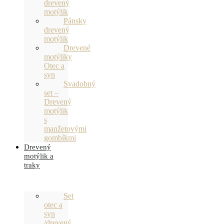
drevený
motýlik
Pánsky
drevený
motýlik
Drevené
motýliky
Otec a
syn
Svadobný
set –
Drevený
motýlik
s
manžetovými
gombíkmi
Drevený
motýlik a
traky
Set
otec a
syn
/drevený