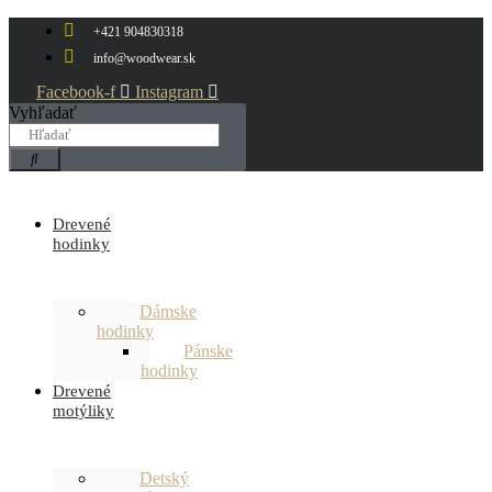
Preskočiť
+421 904830318
na
obsah
info@woodwear.sk
Facebook-f
Instagram
Vyhľadať
Drevené
hodinky
Dámske
hodinky
Pánske
hodinky
Drevené
motýliky
Detský