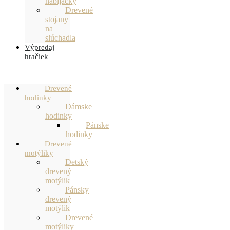
nabíjačky
Drevené
stojany
na
slúchadla
Výpredaj
hračiek
Drevené
hodinky
Dámske
hodinky
Pánske
hodinky
Drevené
motýliky
Detský
drevený
motýlik
Pánsky
drevený
motýlik
Drevené
motýliky