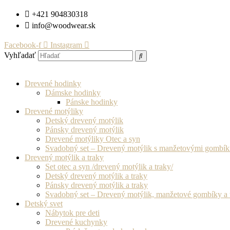
Preskočiť
+421 904830318
na
info@woodwear.sk
obsah
Facebook-f
Instagram
Vyhľadať
Drevené hodinky
Dámske hodinky
Pánske hodinky
Drevené motýliky
Detský drevený motýlik
Pánsky drevený motýlik
Drevené motýliky Otec a syn
Svadobný set – Drevený motýlik s manžetovými gombí
Drevený motýlik a traky
Set otec a syn /drevený motýlik a traky/
Detský drevený motýlik a traky
Pánsky drevený motýlik a traky
Svadobný set – Drevený motýlik, manžetové gombíky a 
Detský svet
Nábytok pre deti
Drevené kuchynky