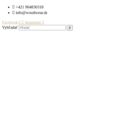
Preskočiť
+421 904830318
na
info@woodwear.sk
obsah
Facebook-f
Instagram
Vyhľadať