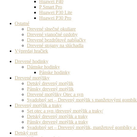
Huawei P40
P Smart Pro
Huawei P30 Lite
Huawei P30 Pro
Ostatné
Drevené slnečné okuliare
Drevené vianočné ozdoby
Drevené bezdrôtové nabíjačky
Drevené stojany na slúchadla
Výpredaj hračiek
Drevené hodinky
Dámske hodinky
Pánske hodinky
Drevené motýliky
Detský drevený motýlik
Pánsky drevený motýlik
Drevené motýliky Otec a syn
Svadobný set – Drevený motýlik s manžetovými gombí
Drevený motýlik a traky
Set otec a syn /drevený motýlik a traky/
Detský drevený motýlik a traky
Pánsky drevený motýlik a traky
Svadobný set – Drevený motýlik, manžetové gombíky a 
Detský svet