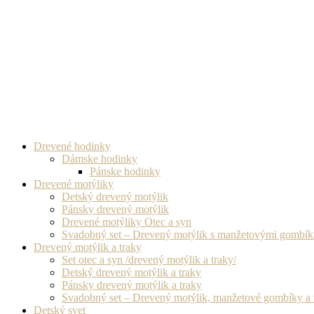
Drevené hodinky
Dámske hodinky
Pánske hodinky
Drevené motýliky
Detský drevený motýlik
Pánsky drevený motýlik
Drevené motýliky Otec a syn
Svadobný set – Drevený motýlik s manžetovými gombí
Drevený motýlik a traky
Set otec a syn /drevený motýlik a traky/
Detský drevený motýlik a traky
Pánsky drevený motýlik a traky
Svadobný set – Drevený motýlik, manžetové gombíky a 
Detský svet