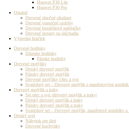
Huawei P30 Lite
Huawei P30 Pro
Ostatné
Drevené slnečné okuliare
Drevené vianočné ozdoby
Drevené bezdrôtové nabíjačky
Drevené stojany na slúchadla
Výpredaj hračiek
Drevené hodinky
Dámske hodinky
Pánske hodinky
Drevené motýliky
Detský drevený motýlik
Pánsky drevený motýlik
Drevené motýliky Otec a syn
Svadobný set – Drevený motýlik s manžetovými gombí
Drevený motýlik a traky
Set otec a syn /drevený motýlik a traky/
Detský drevený motýlik a traky
Pánsky drevený motýlik a traky
Svadobný set – Drevený motýlik, manžetové gombíky a 
Detský svet
Nábytok pre deti
Drevené kuchynky