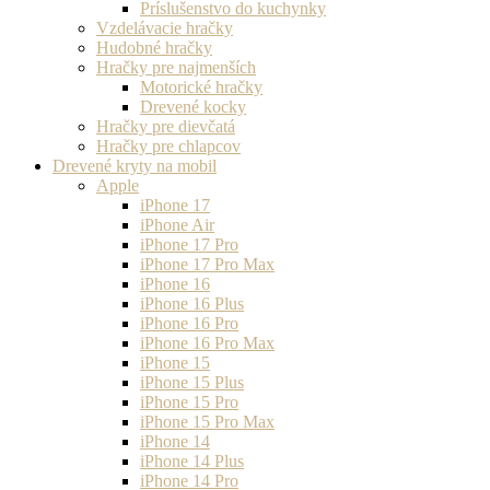
Príslušenstvo do kuchynky
Vzdelávacie hračky
Hudobné hračky
Hračky pre najmenších
Motorické hračky
Drevené kocky
Hračky pre dievčatá
Hračky pre chlapcov
Drevené kryty na mobil
Apple
iPhone 17
iPhone Air
iPhone 17 Pro
iPhone 17 Pro Max
iPhone 16
iPhone 16 Plus
iPhone 16 Pro
iPhone 16 Pro Max
iPhone 15
iPhone 15 Plus
iPhone 15 Pro
iPhone 15 Pro Max
iPhone 14
iPhone 14 Plus
iPhone 14 Pro