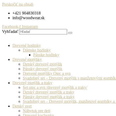
Preskočiť na obsah
+421 904830318
info@woodwear.sk
Facebook-f
Instagram
Vyhľadať
Drevené hodinky
Dámske hodinky
Pánske hodinky
Drevené motýliky
Detský drevený motýlik
Pánsky drevený motýlik
Drevené motýliky Otec a syn
Svadobný set – Drevený motýlik s manžetovými gombí
Drevený motýlik a traky
Set otec a syn /drevený motýlik a traky/
Detský drevený motýlik a traky
Pánsky drevený motýlik a traky
Svadobný set – Drevený motýlik, manžetové gombíky a 
Detský svet
Nábytok pre deti
Drevené kuchynky