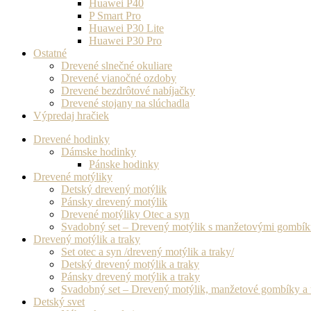
Huawei P40
P Smart Pro
Huawei P30 Lite
Huawei P30 Pro
Ostatné
Drevené slnečné okuliare
Drevené vianočné ozdoby
Drevené bezdrôtové nabíjačky
Drevené stojany na slúchadla
Výpredaj hračiek
Drevené hodinky
Dámske hodinky
Pánske hodinky
Drevené motýliky
Detský drevený motýlik
Pánsky drevený motýlik
Drevené motýliky Otec a syn
Svadobný set – Drevený motýlik s manžetovými gombí
Drevený motýlik a traky
Set otec a syn /drevený motýlik a traky/
Detský drevený motýlik a traky
Pánsky drevený motýlik a traky
Svadobný set – Drevený motýlik, manžetové gombíky a 
Detský svet