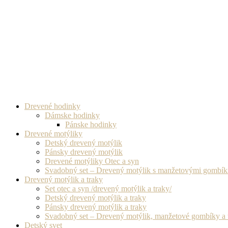
Drevené hodinky
Dámske hodinky
Pánske hodinky
Drevené motýliky
Detský drevený motýlik
Pánsky drevený motýlik
Drevené motýliky Otec a syn
Svadobný set – Drevený motýlik s manžetovými gombí
Drevený motýlik a traky
Set otec a syn /drevený motýlik a traky/
Detský drevený motýlik a traky
Pánsky drevený motýlik a traky
Svadobný set – Drevený motýlik, manžetové gombíky a 
Detský svet