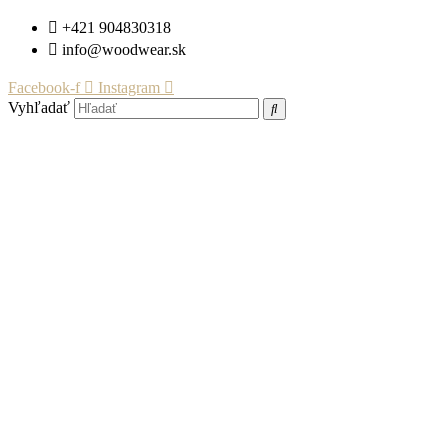
Preskočiť
+421 904830318
na
info@woodwear.sk
obsah
Facebook-f
Instagram
Vyhľadať