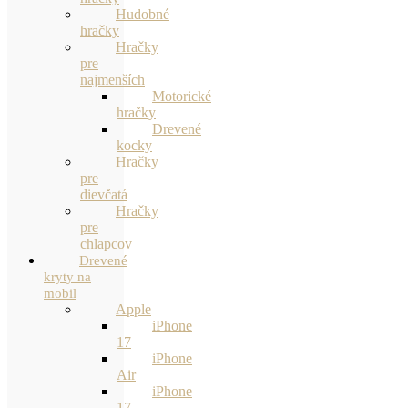
Hudobné
hračky
Hračky
pre
najmenších
Motorické
hračky
Drevené
kocky
Hračky
pre
dievčatá
Hračky
pre
chlapcov
Drevené
kryty na
mobil
Apple
iPhone
17
iPhone
Air
iPhone
17