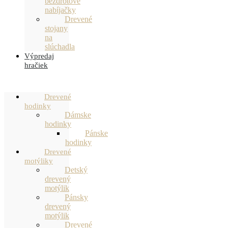
bezdrôtové
nabíjačky
Drevené
stojany
na
slúchadla
Výpredaj
hračiek
Drevené
hodinky
Dámske
hodinky
Pánske
hodinky
Drevené
motýliky
Detský
drevený
motýlik
Pánsky
drevený
motýlik
Drevené