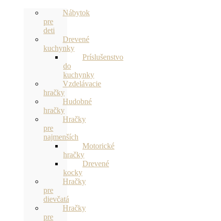
Nábytok
pre
deti
Drevené
kuchynky
Príslušenstvo
do
kuchynky
Vzdelávacie
hračky
Hudobné
hračky
Hračky
pre
najmenších
Motorické
hračky
Drevené
kocky
Hračky
pre
dievčatá
Hračky
pre