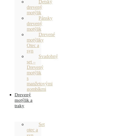
Detský
drevený
motýlik
Pánsky
drevený
motýlik
Drevené
motýliky
Otec a
syn
Svadobný
set –
Drevený
motýlik
s
manžetovými
gombíkmi
Drevený
motýlik a
traky
Set
otec a
syn