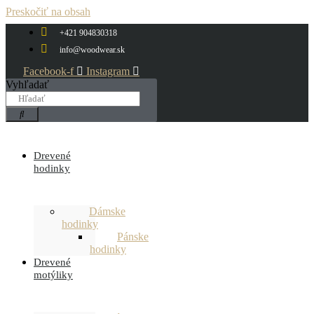
Preskočiť na obsah
+421 904830318
info@woodwear.sk
Facebook-f
Instagram
Vyhľadať
Drevené
hodinky
Dámske
hodinky
Pánske
hodinky
Drevené
motýliky