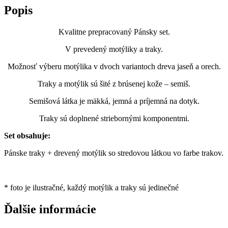
semiš
Popis
Kvalitne prepracovaný Pánsky set.
V prevedený motýliky a traky.
Možnosť výberu motýlika v dvoch variantoch dreva jaseň a orech.
Traky a motýlik sú šité z brúsenej kože – semiš.
Semišová látka je mäkká, jemná a príjemná na dotyk.
Traky sú doplnené striebornými komponentmi.
Set obsahuje:
Pánske traky + drevený motýlik so stredovou látkou vo farbe trakov.
* foto je ilustračné, každý motýlik a traky sú jedinečné
Ďalšie informácie