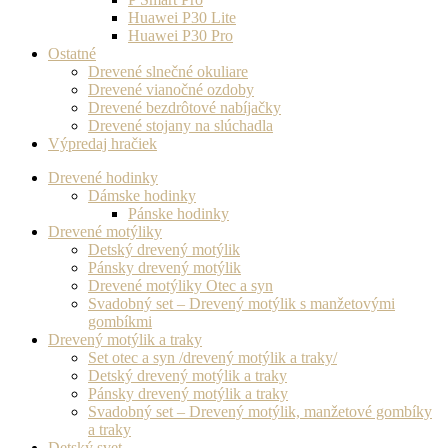
Huawei P30 Lite
Huawei P30 Pro
Ostatné
Drevené slnečné okuliare
Drevené vianočné ozdoby
Drevené bezdrôtové nabíjačky
Drevené stojany na slúchadla
Výpredaj hračiek
Drevené hodinky
Dámske hodinky
Pánske hodinky
Drevené motýliky
Detský drevený motýlik
Pánsky drevený motýlik
Drevené motýliky Otec a syn
Svadobný set – Drevený motýlik s manžetovými
gombíkmi
Drevený motýlik a traky
Set otec a syn /drevený motýlik a traky/
Detský drevený motýlik a traky
Pánsky drevený motýlik a traky
Svadobný set – Drevený motýlik, manžetové gombíky
a traky
Detský svet