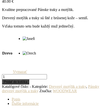
40.00
€
Kvalitne prepracované Pánske traky a motýlik.
Drevený motýlik a traky sú šité z brúsenej kože – semiš.
Vďaka tomuto setu bude každý muž jedinečný.
Drevo
Vymazať
množstvo
Pánsky
Pridať do košíka
drevený
Katalógové číslo:
-
Kategórie:
Drevený motýlik a traky
,
Pánsky
motýlik
drevený motýlik a traky
Značka:
WOODWEAR
a
traky
Popis
-
Ďalšie informácie
Tmavomodrý