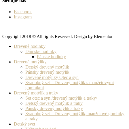
Sledujte nás
Facebook
Instagram
Copyright 2018 © All rights Reserved. Design by Elementor
Drevené hodinky
Dámske hodinky
Pánske hodinky
Drevené motýliky
Detský drevený motýlik
Pánsky drevený motýlik
Drevené motýliky Otec a syn
Svadobný set – Drevený motýlik s manžetovými
gombíkmi
Drevený motýlik a traky
Set otec a syn /drevený motýlik a traky/
Detský drevený motýlik a traky
Pánsky drevený motýlik a traky
Svadobný set – Drevený motýlik, manžetové gombíky
a traky
Detský svet