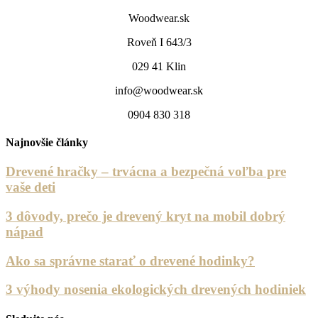
Woodwear.sk
Roveň I 643/3
029 41 Klin
info@woodwear.sk
0904 830 318
Najnovšie články
Drevené hračky – trvácna a bezpečná voľba pre
vaše deti
3 dôvody, prečo je drevený kryt na mobil dobrý
nápad
Ako sa správne starať o drevené hodinky?
3 výhody nosenia ekologických drevených hodiniek