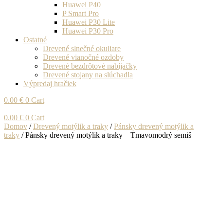
Huawei P40
P Smart Pro
Huawei P30 Lite
Huawei P30 Pro
Ostatné
Drevené slnečné okuliare
Drevené vianočné ozdoby
Drevené bezdrôtové nabíjačky
Drevené stojany na slúchadla
Výpredaj hračiek
0.00
€
0
Cart
0.00
€
0
Cart
Domov
/
Drevený motýlik a traky
/
Pánsky drevený motýlik a
traky
/ Pánsky drevený motýlik a traky – Tmavomodrý semiš