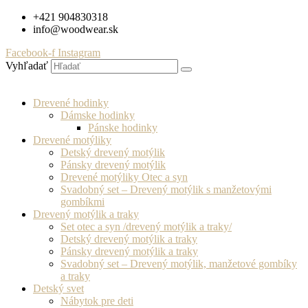
Preskočiť
+421 904830318
na
info@woodwear.sk
obsah
Facebook-f
Instagram
Vyhľadať
Drevené hodinky
Dámske hodinky
Pánske hodinky
Drevené motýliky
Detský drevený motýlik
Pánsky drevený motýlik
Drevené motýliky Otec a syn
Svadobný set – Drevený motýlik s manžetovými
gombíkmi
Drevený motýlik a traky
Set otec a syn /drevený motýlik a traky/
Detský drevený motýlik a traky
Pánsky drevený motýlik a traky
Svadobný set – Drevený motýlik, manžetové gombíky
a traky
Detský svet
Nábytok pre deti