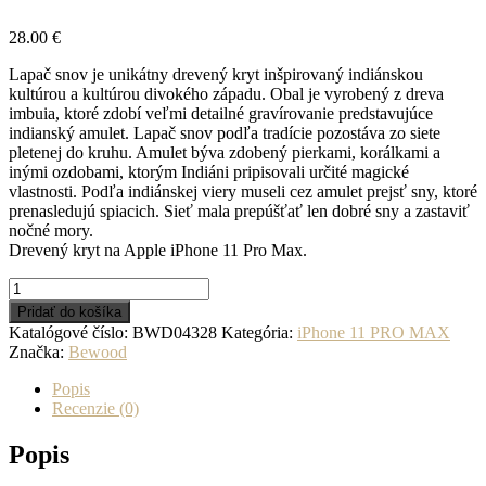
28.00
€
Lapač snov je unikátny drevený kryt inšpirovaný indiánskou
kultúrou a kultúrou divokého západu. Obal je vyrobený z dreva
imbuia, ktoré zdobí veľmi detailné gravírovanie predstavujúce
indianský amulet. Lapač snov podľa tradície pozostáva zo siete
pletenej do kruhu. Amulet býva zdobený pierkami, korálkami a
inými ozdobami, ktorým Indiáni pripisovali určité magické
vlastnosti. Podľa indiánskej viery museli cez amulet prejsť sny, ktoré
prenasledujú spiacich. Sieť mala prepúšťať len dobré sny a zastaviť
nočné mory.
Drevený kryt na Apple iPhone 11 Pro Max.
množstvo
iPhone
Pridať do košíka
11
Katalógové číslo:
BWD04328
Kategória:
iPhone 11 PRO MAX
PRO
Značka:
Bewood
MAX
Lapač
Popis
snov
Recenzie (0)
Imbuia
Popis