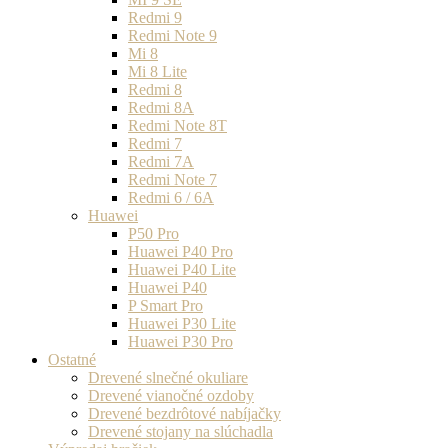
Redmi 9
Redmi Note 9
Mi 8
Mi 8 Lite
Redmi 8
Redmi 8A
Redmi Note 8T
Redmi 7
Redmi 7A
Redmi Note 7
Redmi 6 / 6A
Huawei
P50 Pro
Huawei P40 Pro
Huawei P40 Lite
Huawei P40
P Smart Pro
Huawei P30 Lite
Huawei P30 Pro
Ostatné
Drevené slnečné okuliare
Drevené vianočné ozdoby
Drevené bezdrôtové nabíjačky
Drevené stojany na slúchadla