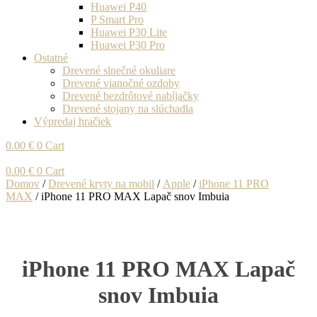
Huawei P40
P Smart Pro
Huawei P30 Lite
Huawei P30 Pro
Ostatné
Drevené slnečné okuliare
Drevené vianočné ozdoby
Drevené bezdrôtové nabíjačky
Drevené stojany na slúchadla
Výpredaj hračiek
0.00
€
0
Cart
0.00
€
0
Cart
Domov
/
Drevené kryty na mobil
/
Apple
/
iPhone 11 PRO
MAX
/ iPhone 11 PRO MAX Lapač snov Imbuia
iPhone 11 PRO MAX Lapač
snov Imbuia