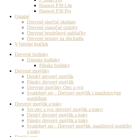
Huawei P30 Lite
Huawei P30 Pro
Ostatné
Drevené slnečné okuliare
Drevené vianočné ozdoby
Drevené bezdrôtové nabíjačky
Drevené stojany na slúchadla
Výpredaj hračiek
Drevené hodinky
Dámske hodinky
Pánske hodinky
Drevené motýliky
Detský drevený motýlik
Pánsky drevený motýlik
Drevené motýliky Otec a syn
Svadobný set – Drevený motýlik s manžetovými
gombíkmi
Drevený motýlik a traky
Set otec a syn /drevený motýlik a traky/
Detský drevený motýlik a traky
Pánsky drevený motýlik a traky
Svadobný set – Drevený motýlik, manžetové gombíky
a traky
Detský svet