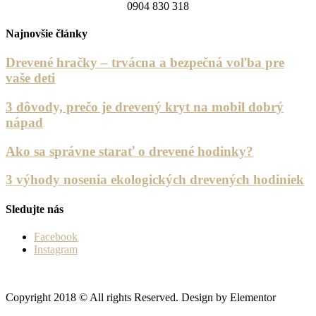
0904 830 318
Najnovšie články
Drevené hračky – trvácna a bezpečná voľba pre
vaše deti
3 dôvody, prečo je drevený kryt na mobil dobrý
nápad
Ako sa správne starať o drevené hodinky?
3 výhody nosenia ekologických drevených hodiniek
Sledujte nás
Facebook
Instagram
Copyright 2018 © All rights Reserved. Design by Elementor