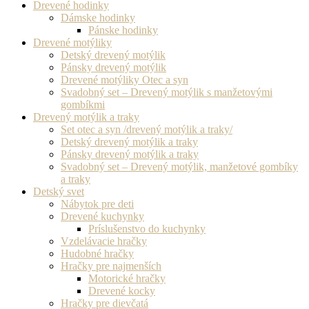
Drevené hodinky
Dámske hodinky
Pánske hodinky
Drevené motýliky
Detský drevený motýlik
Pánsky drevený motýlik
Drevené motýliky Otec a syn
Svadobný set – Drevený motýlik s manžetovými
gombíkmi
Drevený motýlik a traky
Set otec a syn /drevený motýlik a traky/
Detský drevený motýlik a traky
Pánsky drevený motýlik a traky
Svadobný set – Drevený motýlik, manžetové gombíky
a traky
Detský svet
Nábytok pre deti
Drevené kuchynky
Príslušenstvo do kuchynky
Vzdelávacie hračky
Hudobné hračky
Hračky pre najmenších
Motorické hračky
Drevené kocky
Hračky pre dievčatá