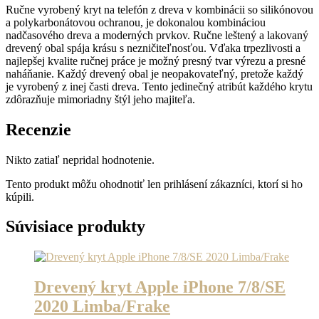
Ručne vyrobený kryt na telefón z dreva v kombinácii so silikónovou
a polykarbonátovou ochranou, je dokonalou kombináciou
nadčasového dreva a moderných prvkov. Ručne leštený a lakovaný
drevený obal spája krásu s nezničiteľnosťou. Vďaka trpezlivosti a
najlepšej kvalite ručnej práce je možný presný tvar výrezu a presné
naháňanie. Každý drevený obal je neopakovateľný, pretože každý
je vyrobený z inej časti dreva. Tento jedinečný atribút každého krytu
zdôrazňuje mimoriadny štýl jeho majiteľa.
Recenzie
Nikto zatiaľ nepridal hodnotenie.
Tento produkt môžu ohodnotiť len prihlásení zákazníci, ktorí si ho
kúpili.
Súvisiace produkty
Drevený kryt Apple iPhone 7/8/SE
2020 Limba/Frake