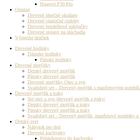
Huawei P30 Pro
Ostatné
Drevené slnečné okuliare
Drevené vianočné ozdoby
Drevené bezdrôtové nabíjačky
Drevené stojany na slúchadla
Výpredaj hračiek
Drevené hodinky
Dámske hodinky
Pánske hodinky
Drevené motýliky
Detský drevený motýlik
Pánsky drevený motýlik
Drevené motýliky Otec a syn
Svadobný set – Drevený motýlik s manžetovými gombí
Drevený motýlik a traky
Set otec a syn /drevený motýlik a traky/
Detský drevený motýlik a traky
Pánsky drevený motýlik a traky
Svadobný set – Drevený motýlik, manžetové gombíky a 
Detský svet
Nábytok pre deti
Drevené kuchynky
Príslušenstvo do kuchynky