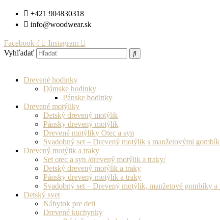
Preskočiť
+421 904830318
na
info@woodwear.sk
obsah
Facebook-f
Instagram
Vyhľadať
Drevené hodinky
Dámske hodinky
Pánske hodinky
Drevené motýliky
Detský drevený motýlik
Pánsky drevený motýlik
Drevené motýliky Otec a syn
Svadobný set – Drevený motýlik s manžetovými gombí
Drevený motýlik a traky
Set otec a syn /drevený motýlik a traky/
Detský drevený motýlik a traky
Pánsky drevený motýlik a traky
Svadobný set – Drevený motýlik, manžetové gombíky a 
Detský svet
Nábytok pre deti
Drevené kuchynky