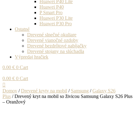
Huawei P40 Lite
Huawei P40
P Smart Pro
Huawei P30 Lite
Huawei P30 Pro
Ostatné
Drevené slnečné okuliare
Drevené vianočné ozdoby
Drevené bezdrôtové nabíjačky
Drevené stojany na slúchadla
Výpredaj hračiek
0.00
€
0
Cart
0.00
€
0
Cart
Domov
/
Drevené kryty na mobil
/
Samsung
/
Galaxy S26
Plus
/ Drevený kryt na mobil so živicou Samsung Galaxy S26 Plus
– Oranžový