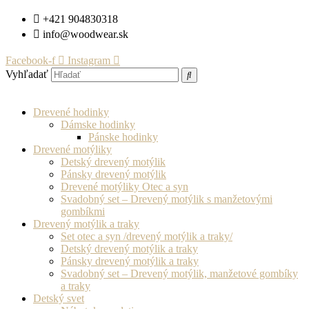
Preskočiť
+421 904830318
na
info@woodwear.sk
obsah
Facebook-f
Instagram
Vyhľadať
Drevené hodinky
Dámske hodinky
Pánske hodinky
Drevené motýliky
Detský drevený motýlik
Pánsky drevený motýlik
Drevené motýliky Otec a syn
Svadobný set – Drevený motýlik s manžetovými
gombíkmi
Drevený motýlik a traky
Set otec a syn /drevený motýlik a traky/
Detský drevený motýlik a traky
Pánsky drevený motýlik a traky
Svadobný set – Drevený motýlik, manžetové gombíky
a traky
Detský svet