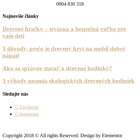
0904 830 318
Najnovšie články
Drevené hračky – trvácna a bezpečná voľba pre
vaše deti
3 dôvody, prečo je drevený kryt na mobil dobrý
nápad
Ako sa správne starať o drevené hodinky?
3 výhody nosenia ekologických drevených hodiniek
Sledujte nás
Facebook
Instagram
Copyright 2018 © All rights Reserved. Design by Elementor