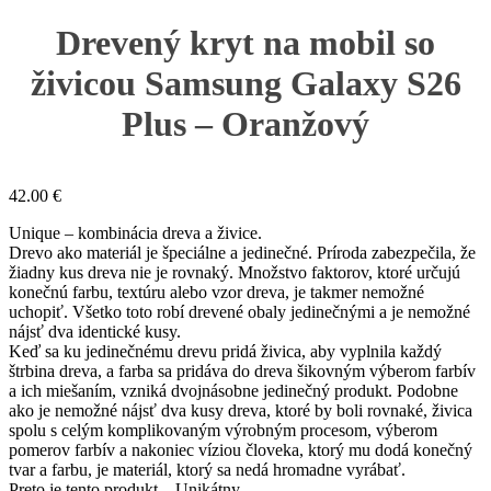
Drevený kryt na mobil so
živicou Samsung Galaxy S26
Plus – Oranžový
42.00
€
Unique – kombinácia dreva a živice.
Drevo ako materiál je špeciálne a jedinečné. Príroda zabezpečila, že
žiadny kus dreva nie je rovnaký. Množstvo faktorov, ktoré určujú
konečnú farbu, textúru alebo vzor dreva, je takmer nemožné
uchopiť. Všetko toto robí drevené obaly jedinečnými a je nemožné
nájsť dva identické kusy.
Keď sa ku jedinečnému drevu pridá živica, aby vyplnila každý
štrbina dreva, a farba sa pridáva do dreva šikovným výberom farbív
a ich miešaním, vzniká dvojnásobne jedinečný produkt. Podobne
ako je nemožné nájsť dva kusy dreva, ktoré by boli rovnaké, živica
spolu s celým komplikovaným výrobným procesom, výberom
pomerov farbív a nakoniec víziou človeka, ktorý mu dodá konečný
tvar a farbu, je materiál, ktorý sa nedá hromadne vyrábať.
Preto je tento produkt – Unikátny.