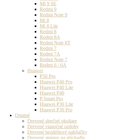
MI 9 SE
Redmi 9
Redmi Note 9
Mi 8
Mi 8 Lite
Redmi 8
Redmi 8A
Redmi Note 8T
Redmi 7
Redmi 7A
Redmi Note 7
Redmi 6 / 6A
Huawei
P50 Pro
Huawei P40 Pro
Huawei P40 Lite
Huawei P40
P Smart Pro
Huawei P30 Lite
Huawei P30 Pro
Ostatné
Drevené slnečné okuliare
Drevené vianočné ozdoby
Drevené bezdrôtové nabíjačky
Drevené stojany na slúchadla