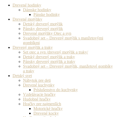
Drevené hodinky
Dámske hodinky
Pánske hodinky
Drevené motýliky
Detský drevený motýlik
Pánsky drevený motýlik
Drevené motýliky Otec a syn
Svadobný set – Drevený motýlik s manžetovými
gombíkmi
Drevený motýlik a traky
Set otec a syn /drevený motýlik a traky/
Detský drevený motýlik a traky
Pánsky drevený motýlik a traky
Svadobný set – Drevený motýlik, manžetové gombíky
a traky
Detský svet
Nábytok pre deti
Drevené kuchynky
Príslušenstvo do kuchynky
Vzdelávacie hračky
Hudobné hračky
Hračky pre najmenších
Motorické hračky
Drevené kocky