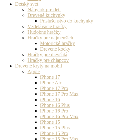
Detský svet
Nábytok pre deti
Drevené kuchynky
Príslušenstvo do kuchynky
Vzdelávacie hračky
Hudobné hračky
Hračky pre najmenších
Motorické hračky
Drevené kocky
Hračky pre dievčatá
Hračky pre chlapcov
Drevené kryty na mobil
Apple
iPhone 17
iPhone Air
iPhone 17 Pro
iPhone 17 Pro Max
iPhone 16
iPhone 16 Plus
iPhone 16 Pro
iPhone 16 Pro Max
iPhone 15
iPhone 15 Plus
iPhone 15 Pro
iPhone 15 Pro Max