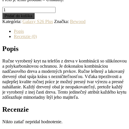
množstvo
Drevený
Pridať do košíka
kryt
Kategória:
Galaxy S26 Plus
Značka:
Bewood
na
mobil
Popis
so
Recenzie (0)
živicou
Samsung
Popis
Galaxy
S26
Ručne vyrobený kryt na telefón z dreva v kombinácii so silikónovou
Plus
a polykarbonátovou ochranou. Je dokonalou kombináciou
-
nadčasového dreva a moderných prvkov. Ručne leštený a lakovaný
Oranžový
drevený obal spája krásu s nezničiteľnosťou. Vďaka trpezlivosti a
najlepšej kvalite ručnej práce je možný presný tvar výrezu a presné
naháňanie. Každý drevený obal je neopakovateľný, pretože každý
je vyrobený z inej časti dreva. Tento jedinečný atribút každého krytu
zdôrazňuje mimoriadny štýl jeho majiteľa.
Recenzie
Nikto zatiaľ nepridal hodnotenie.