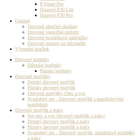
P Smart Pro
Huawei P30 Lite
Huawei P30 Pro
Ostatné
Drevené slnečné okuliare
Drevené vianočné ozdoby
Drevené bezdrôtové nabíjačky
Drevené stojany na slúchadla
Výpredaj hračiek
Drevené hodinky
Dámske hodinky
Pánske hodinky
Drevené motýliky
Detský drevený motýlik
Pánsky drevený motýlik
Drevené motýliky Otec a syn
Svadobný set – Drevený motýlik s manžetovými
gombíkmi
Drevený motýlik a traky
Set otec a syn /drevený motýlik a traky/
Detský drevený motýlik a traky
Pánsky drevený motýlik a traky
Svadobný set – Drevený motýlik, manžetové gombíky
a traky