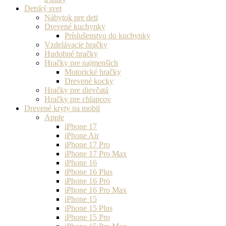
Detský svet
Nábytok pre deti
Drevené kuchynky
Príslušenstvo do kuchynky
Vzdelávacie hračky
Hudobné hračky
Hračky pre najmenších
Motorické hračky
Drevené kocky
Hračky pre dievčatá
Hračky pre chlapcov
Drevené kryty na mobil
Apple
iPhone 17
iPhone Air
iPhone 17 Pro
iPhone 17 Pro Max
iPhone 16
iPhone 16 Plus
iPhone 16 Pro
iPhone 16 Pro Max
iPhone 15
iPhone 15 Plus
iPhone 15 Pro