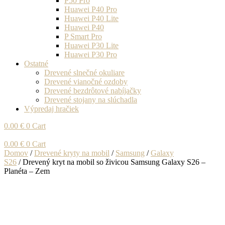
P50 Pro
Huawei P40 Pro
Huawei P40 Lite
Huawei P40
P Smart Pro
Huawei P30 Lite
Huawei P30 Pro
Ostatné
Drevené slnečné okuliare
Drevené vianočné ozdoby
Drevené bezdrôtové nabíjačky
Drevené stojany na slúchadla
Výpredaj hračiek
0.00
€
0
Cart
0.00
€
0
Cart
Domov
/
Drevené kryty na mobil
/
Samsung
/
Galaxy
S26
/ Drevený kryt na mobil so živicou Samsung Galaxy S26 –
Planéta – Zem