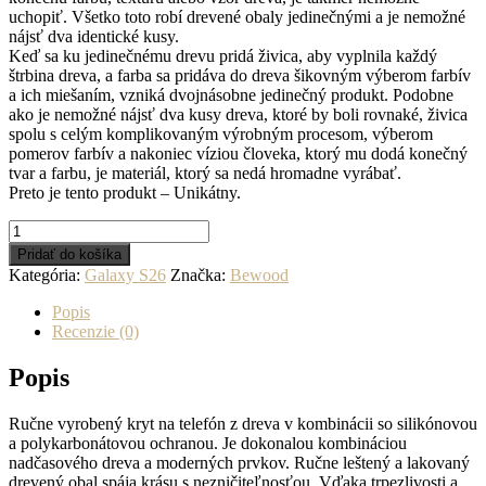
uchopiť. Všetko toto robí drevené obaly jedinečnými a je nemožné
nájsť dva identické kusy.
Keď sa ku jedinečnému drevu pridá živica, aby vyplnila každý
štrbina dreva, a farba sa pridáva do dreva šikovným výberom farbív
a ich miešaním, vzniká dvojnásobne jedinečný produkt. Podobne
ako je nemožné nájsť dva kusy dreva, ktoré by boli rovnaké, živica
spolu s celým komplikovaným výrobným procesom, výberom
pomerov farbív a nakoniec víziou človeka, ktorý mu dodá konečný
tvar a farbu, je materiál, ktorý sa nedá hromadne vyrábať.
Preto je tento produkt – Unikátny.
množstvo
Drevený
Pridať do košíka
kryt
Kategória:
Galaxy S26
Značka:
Bewood
na
mobil
Popis
so
Recenzie (0)
živicou
Samsung
Popis
Galaxy
S26
Ručne vyrobený kryt na telefón z dreva v kombinácii so silikónovou
-
a polykarbonátovou ochranou. Je dokonalou kombináciou
Planéta
nadčasového dreva a moderných prvkov. Ručne leštený a lakovaný
-
drevený obal spája krásu s nezničiteľnosťou. Vďaka trpezlivosti a
Zem