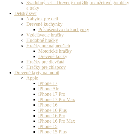
Svadobný set – Drevený motýlik, manžetové gombíky
a traky
Detský svet
Nábytok pre deti
Drevené kuchynky
Príslušenstvo do kuchynky
Vzdelávacie hračky
Hudobné hračky
Hračky pre najmenších
Motorické hračky
Drevené kocky
Hračky pre dievčatá
Hračky pre chlapcov
Drevené kryty na mobil
Apple
iPhone 17
iPhone Air
iPhone 17 Pro
iPhone 17 Pro Max
iPhone 16
iPhone 16 Plus
iPhone 16 Pro
iPhone 16 Pro Max
iPhone 15
iPhone 15 Plus