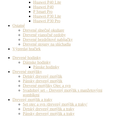
Huawei P40 Lite
Huawei P40
P Smart Pro
Huawei P30 Lite
Huawei P30 Pro
Ostatné
Drevené slnečné okuliare
Drevené vianočné ozdoby
Drevené bezdrôtové nabíjačky
Drevené stojany na slúchadla
Výpredaj hračiek
Drevené hodinky
Dámske hodinky
Pánske hodinky
Drevené motýliky
Detský drevený motýlik
Pánsky drevený motýlik
Drevené motýliky Otec a syn
Svadobný set – Drevený motýlik s manžetovými
gombíkmi
Drevený motýlik a traky
Set otec a syn /drevený motýlik a traky/
Detský drevený motýlik a traky
Pánsky drevený motýlik a traky