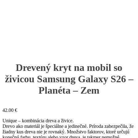
Drevený kryt na mobil so
živicou Samsung Galaxy S26 –
Planéta – Zem
42.00
€
Unique – kombinácia dreva a živice.
Drevo ako materiál je špeciálne a jedinečné. Príroda zabezpečila, že
žiadny kus dreva nie je rovnaký. Množstvo faktorov, ktoré určujú
konečnú farbu, textúru alebo vzor dreva, je takmer nemožné