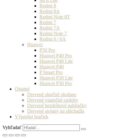
Mi 8 Lite
Redmi 8
Redmi 8A
Redmi Note 8T
Redmi 7
Redmi 7A
Redmi Note 7
Redmi 6 / 6A
Huawei
P50 Pro
Huawei P40 Pro
Huawei P40 Lite
Huawei P40
P Smart Pro
Huawei P30 Lite
Huawei P30 Pro
Ostatné
Drevené slnečné okuliare
Drevené vianočné ozdoby
Drevené bezdrôtové nabíjačky
Drevené stojany na slúchadla
Výpredaj hračiek
Vyhľadať