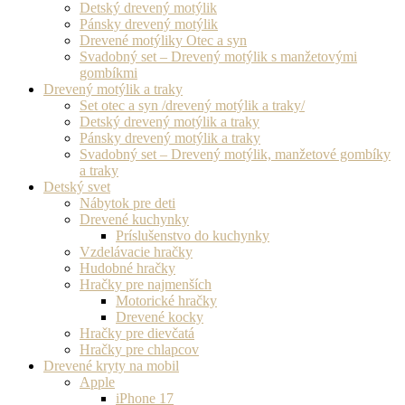
Detský drevený motýlik
Pánsky drevený motýlik
Drevené motýliky Otec a syn
Svadobný set – Drevený motýlik s manžetovými
gombíkmi
Drevený motýlik a traky
Set otec a syn /drevený motýlik a traky/
Detský drevený motýlik a traky
Pánsky drevený motýlik a traky
Svadobný set – Drevený motýlik, manžetové gombíky
a traky
Detský svet
Nábytok pre deti
Drevené kuchynky
Príslušenstvo do kuchynky
Vzdelávacie hračky
Hudobné hračky
Hračky pre najmenších
Motorické hračky
Drevené kocky
Hračky pre dievčatá
Hračky pre chlapcov
Drevené kryty na mobil
Apple
iPhone 17