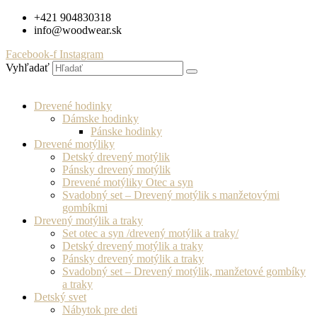
Preskočiť
+421 904830318
na
info@woodwear.sk
obsah
Facebook-f
Instagram
Vyhľadať
Drevené hodinky
Dámske hodinky
Pánske hodinky
Drevené motýliky
Detský drevený motýlik
Pánsky drevený motýlik
Drevené motýliky Otec a syn
Svadobný set – Drevený motýlik s manžetovými
gombíkmi
Drevený motýlik a traky
Set otec a syn /drevený motýlik a traky/
Detský drevený motýlik a traky
Pánsky drevený motýlik a traky
Svadobný set – Drevený motýlik, manžetové gombíky
a traky
Detský svet
Nábytok pre deti