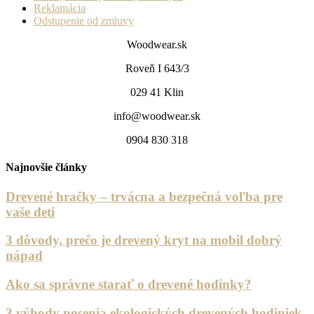
Reklamácia
Odstupenie od zmluvy
Woodwear.sk
Roveň I 643/3
029 41 Klin
info@woodwear.sk
0904 830 318
Najnovšie články
Drevené hračky – trvácna a bezpečná voľba pre
vaše deti
3 dôvody, prečo je drevený kryt na mobil dobrý
nápad
Ako sa správne starať o drevené hodinky?
3 výhody nosenia ekologických drevených hodiniek