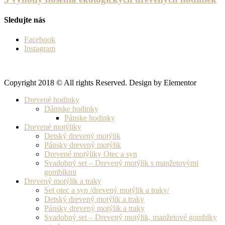
Sledujte nás
Facebook
Instagram
Copyright 2018 © All rights Reserved. Design by Elementor
Drevené hodinky
Dámske hodinky
Pánske hodinky
Drevené motýliky
Detský drevený motýlik
Pánsky drevený motýlik
Drevené motýliky Otec a syn
Svadobný set – Drevený motýlik s manžetovými
gombíkmi
Drevený motýlik a traky
Set otec a syn /drevený motýlik a traky/
Detský drevený motýlik a traky
Pánsky drevený motýlik a traky
Svadobný set – Drevený motýlik, manžetové gombíky