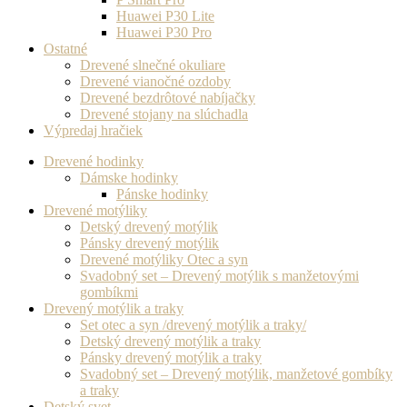
Huawei P30 Lite
Huawei P30 Pro
Ostatné
Drevené slnečné okuliare
Drevené vianočné ozdoby
Drevené bezdrôtové nabíjačky
Drevené stojany na slúchadla
Výpredaj hračiek
Drevené hodinky
Dámske hodinky
Pánske hodinky
Drevené motýliky
Detský drevený motýlik
Pánsky drevený motýlik
Drevené motýliky Otec a syn
Svadobný set – Drevený motýlik s manžetovými
gombíkmi
Drevený motýlik a traky
Set otec a syn /drevený motýlik a traky/
Detský drevený motýlik a traky
Pánsky drevený motýlik a traky
Svadobný set – Drevený motýlik, manžetové gombíky
a traky
Detský svet