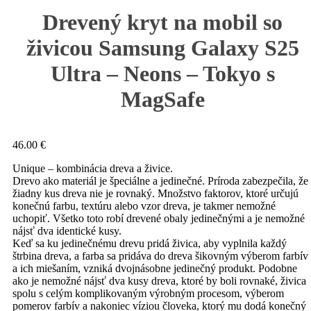
Drevený kryt na mobil so
živicou Samsung Galaxy S25
Ultra – Neons – Tokyo s
MagSafe
46.00
€
Unique – kombinácia dreva a živice.
Drevo ako materiál je špeciálne a jedinečné. Príroda zabezpečila, že
žiadny kus dreva nie je rovnaký. Množstvo faktorov, ktoré určujú
konečnú farbu, textúru alebo vzor dreva, je takmer nemožné
uchopiť. Všetko toto robí drevené obaly jedinečnými a je nemožné
nájsť dva identické kusy.
Keď sa ku jedinečnému drevu pridá živica, aby vyplnila každý
štrbina dreva, a farba sa pridáva do dreva šikovným výberom farbív
a ich miešaním, vzniká dvojnásobne jedinečný produkt. Podobne
ako je nemožné nájsť dva kusy dreva, ktoré by boli rovnaké, živica
spolu s celým komplikovaným výrobným procesom, výberom
pomerov farbív a nakoniec víziou človeka, ktorý mu dodá konečný