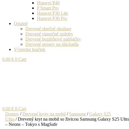
Huawei P40
P Smart Pro
Huawei P30 Lite
Huawei P30 Pro
Ostatné
Drevené slnečné okuliare
Drevené vianočné ozdoby
Drevené bezdrôtové nabíjačky
Drevené stojany na slúchadla
Výpredaj hračiek
0.00
€
0
Cart
0.00
€
0
Cart
Domov
/
Drevené kryty na mobil
/
Samsung
/
Galaxy S25
Ultra
/ Drevený kryt na mobil so živicou Samsung Galaxy S25 Ultr
– Neons – Tokyo s MagSafe