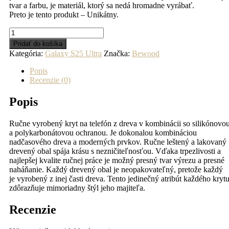
tvar a farbu, je materiál, ktorý sa nedá hromadne vyrábať.
Preto je tento produkt – Unikátny.
množstvo
Drevený
Pridať do košíka
kryt
Kategória:
Galaxy S25 Ultra
Značka:
Bewood
na
mobil
Popis
so
Recenzie (0)
živicou
Samsung
Popis
Galaxy
S25
Ručne vyrobený kryt na telefón z dreva v kombinácii so silikónovo
Ultra
a polykarbonátovou ochranou. Je dokonalou kombináciou
-
nadčasového dreva a moderných prvkov. Ručne leštený a lakovaný
Neons
drevený obal spája krásu s nezničiteľnosťou. Vďaka trpezlivosti a
-
najlepšej kvalite ručnej práce je možný presný tvar výrezu a presné
Tokyo
naháňanie. Každý drevený obal je neopakovateľný, pretože každý
s
je vyrobený z inej časti dreva. Tento jedinečný atribút každého kryt
MagSafe
zdôrazňuje mimoriadny štýl jeho majiteľa.
Recenzie