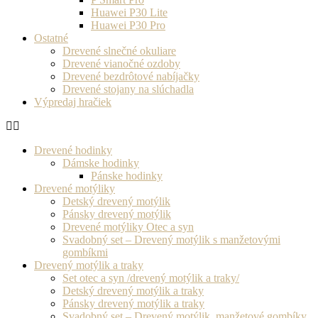
Huawei P30 Lite
Huawei P30 Pro
Ostatné
Drevené slnečné okuliare
Drevené vianočné ozdoby
Drevené bezdrôtové nabíjačky
Drevené stojany na slúchadla
Výpredaj hračiek
Drevené hodinky
Dámske hodinky
Pánske hodinky
Drevené motýliky
Detský drevený motýlik
Pánsky drevený motýlik
Drevené motýliky Otec a syn
Svadobný set – Drevený motýlik s manžetovými
gombíkmi
Drevený motýlik a traky
Set otec a syn /drevený motýlik a traky/
Detský drevený motýlik a traky
Pánsky drevený motýlik a traky
Svadobný set – Drevený motýlik, manžetové gombíky