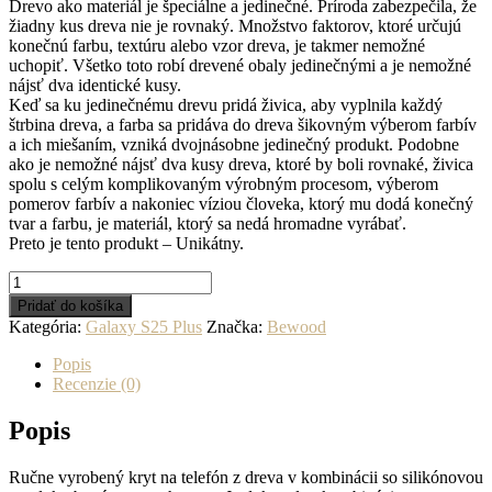
Drevo ako materiál je špeciálne a jedinečné. Príroda zabezpečila, že
žiadny kus dreva nie je rovnaký. Množstvo faktorov, ktoré určujú
konečnú farbu, textúru alebo vzor dreva, je takmer nemožné
uchopiť. Všetko toto robí drevené obaly jedinečnými a je nemožné
nájsť dva identické kusy.
Keď sa ku jedinečnému drevu pridá živica, aby vyplnila každý
štrbina dreva, a farba sa pridáva do dreva šikovným výberom farbív
a ich miešaním, vzniká dvojnásobne jedinečný produkt. Podobne
ako je nemožné nájsť dva kusy dreva, ktoré by boli rovnaké, živica
spolu s celým komplikovaným výrobným procesom, výberom
pomerov farbív a nakoniec víziou človeka, ktorý mu dodá konečný
tvar a farbu, je materiál, ktorý sa nedá hromadne vyrábať.
Preto je tento produkt – Unikátny.
množstvo
Drevený
Pridať do košíka
kryt
Kategória:
Galaxy S25 Plus
Značka:
Bewood
na
mobil
Popis
so
Recenzie (0)
živicou
Samsung
Popis
Galaxy
S25
Ručne vyrobený kryt na telefón z dreva v kombinácii so silikónovou
Plus