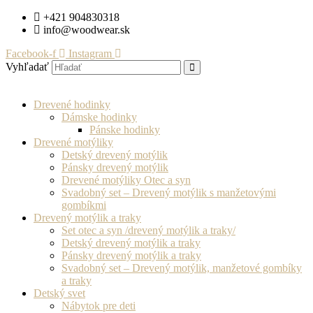
Preskočiť
+421 904830318
na
info@woodwear.sk
obsah
Facebook-f
Instagram
Vyhľadať
Drevené hodinky
Dámske hodinky
Pánske hodinky
Drevené motýliky
Detský drevený motýlik
Pánsky drevený motýlik
Drevené motýliky Otec a syn
Svadobný set – Drevený motýlik s manžetovými
gombíkmi
Drevený motýlik a traky
Set otec a syn /drevený motýlik a traky/
Detský drevený motýlik a traky
Pánsky drevený motýlik a traky
Svadobný set – Drevený motýlik, manžetové gombíky
a traky
Detský svet
Nábytok pre deti