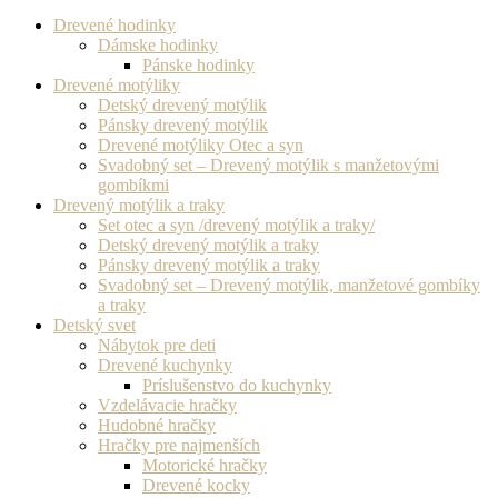
Drevené hodinky
Dámske hodinky
Pánske hodinky
Drevené motýliky
Detský drevený motýlik
Pánsky drevený motýlik
Drevené motýliky Otec a syn
Svadobný set – Drevený motýlik s manžetovými
gombíkmi
Drevený motýlik a traky
Set otec a syn /drevený motýlik a traky/
Detský drevený motýlik a traky
Pánsky drevený motýlik a traky
Svadobný set – Drevený motýlik, manžetové gombíky
a traky
Detský svet
Nábytok pre deti
Drevené kuchynky
Príslušenstvo do kuchynky
Vzdelávacie hračky
Hudobné hračky
Hračky pre najmenších
Motorické hračky
Drevené kocky