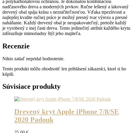
a polykarbonátovou ochranou. Je dokonalou kombináciou
-
nadčasového dreva a moderných prvkov. Ručne leštený a lakovaný
Neons
drevený obal spája krásu s nezničiteľnosťou. Vďaka trpezlivosti a
-
najlepšej kvalite ručnej práce je možný presný tvar výrezu a presné
Paris
naháňanie. Každý drevený obal je neopakovateľný, pretože každý
je vyrobený z inej časti dreva. Tento jedinečný atribút každého krytu
zdôrazňuje mimoriadny štýl jeho majiteľa.
Recenzie
Nikto zatiaľ nepridal hodnotenie.
Tento produkt môžu ohodnotiť len prihlásení zákazníci, ktorí si ho
kúpili.
Súvisiace produkty
Drevený kryt Apple iPhone 7/8/SE
2020 Padouk
25.00
€