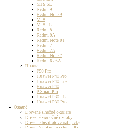
MI 9 SE
Redmi 9
Redmi Note 9
Mi 8
Mi 8 Lite
Redmi 8
Redmi 8A
Redmi Note 8T
Redmi 7
Redmi 7A
Redmi Note 7
Redmi 6 / 6A
Huawei
P50 Pro
Huawei P40 Pro
Huawei P40 Lite
Huawei P40
P Smart Pro
Huawei P30 Lite
Huawei P30 Pro
Ostatné
Drevené slnečné okuliare
Drevené vianočné ozdoby
Drevené bezdrôtové nabíjačky
Drevené stojany na slúchadla