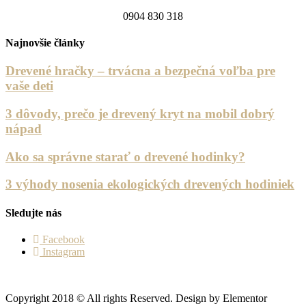
0904 830 318
Najnovšie články
Drevené hračky – trvácna a bezpečná voľba pre
vaše deti
3 dôvody, prečo je drevený kryt na mobil dobrý
nápad
Ako sa správne starať o drevené hodinky?
3 výhody nosenia ekologických drevených hodiniek
Sledujte nás
Facebook
Instagram
Copyright 2018 © All rights Reserved. Design by Elementor