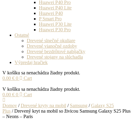
Huawei P40 Pro
Huawei P40 Lite
Huawei P40
P Smart Pro
Huawei P30 Lite
Huawei P30 Pro
Ostatné
Drevené slnečné okuliare
Drevené vianočné ozdoby
Drevené bezdrôtové nabíjačky
Drevené stojany na slúchadla
Výpredaj hračiek
V košíku sa nenachádza žiadny produkt.
0.00
€
0
Cart
V košíku sa nenachádza žiadny produkt.
0.00
€
0
Cart
Domov
/
Drevené kryty na mobil
/
Samsung
/
Galaxy S25
Plus
/ Drevený kryt na mobil so živicou Samsung Galaxy S25 Plus
– Neons – Paris