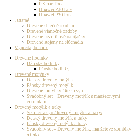
P Smart Pro
Huawei P30 Lite
Huawei P30 Pro
Ostatné
Drevené slnečné okuliare
Drevené vianočné ozdoby
Drevené bezdrôtové nabíjačky
Drevené stojany na slúchadla
Výpredaj hračiek
Drevené hodinky
Dámske hodinky
Pánske hodinky
Drevené motýliky
Detský drevený motýlik
Pánsky drevený motýlik
Drevené motýliky Otec a syn
Svadobný set – Drevený motýlik s manžetovými
gombíkmi
Drevený motýlik a traky
Set otec a syn /drevený motýlik a traky/
Detský drevený motýlik a traky
Pánsky drevený motýlik a traky
Svadobný set – Drevený motýlik, manžetové gombíky
a traky