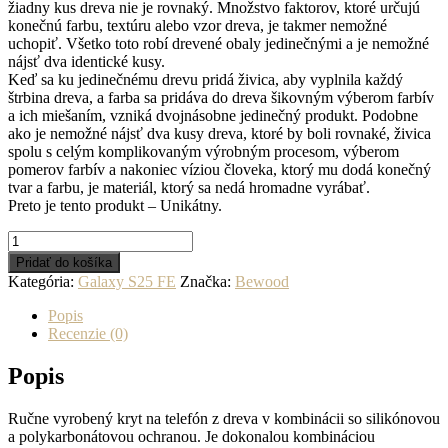
žiadny kus dreva nie je rovnaký. Množstvo faktorov, ktoré určujú
konečnú farbu, textúru alebo vzor dreva, je takmer nemožné
uchopiť. Všetko toto robí drevené obaly jedinečnými a je nemožné
nájsť dva identické kusy.
Keď sa ku jedinečnému drevu pridá živica, aby vyplnila každý
štrbina dreva, a farba sa pridáva do dreva šikovným výberom farbív
a ich miešaním, vzniká dvojnásobne jedinečný produkt. Podobne
ako je nemožné nájsť dva kusy dreva, ktoré by boli rovnaké, živica
spolu s celým komplikovaným výrobným procesom, výberom
pomerov farbív a nakoniec víziou človeka, ktorý mu dodá konečný
tvar a farbu, je materiál, ktorý sa nedá hromadne vyrábať.
Preto je tento produkt – Unikátny.
množstvo
Drevený
Pridať do košíka
kryt
Kategória:
Galaxy S25 FE
Značka:
Bewood
na
mobil
Popis
so
Recenzie (0)
živicou
Samsung
Popis
Galaxy
S25
Ručne vyrobený kryt na telefón z dreva v kombinácii so silikónovou
FE
a polykarbonátovou ochranou. Je dokonalou kombináciou
-