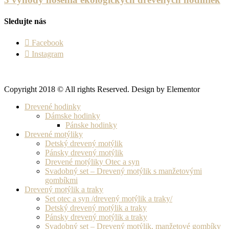
Sledujte nás
Facebook
Instagram
Copyright 2018 © All rights Reserved. Design by Elementor
Drevené hodinky
Dámske hodinky
Pánske hodinky
Drevené motýliky
Detský drevený motýlik
Pánsky drevený motýlik
Drevené motýliky Otec a syn
Svadobný set – Drevený motýlik s manžetovými
gombíkmi
Drevený motýlik a traky
Set otec a syn /drevený motýlik a traky/
Detský drevený motýlik a traky
Pánsky drevený motýlik a traky
Svadobný set – Drevený motýlik, manžetové gombíky