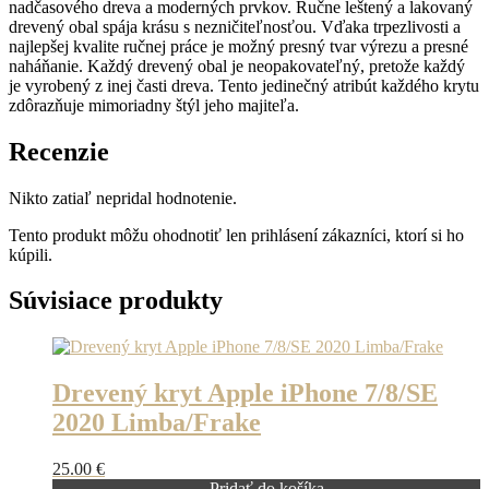
nadčasového dreva a moderných prvkov. Ručne leštený a lakovaný
Planéta
drevený obal spája krásu s nezničiteľnosťou. Vďaka trpezlivosti a
-
najlepšej kvalite ručnej práce je možný presný tvar výrezu a presné
Neptun
naháňanie. Každý drevený obal je neopakovateľný, pretože každý
s
je vyrobený z inej časti dreva. Tento jedinečný atribút každého krytu
MagSafe
zdôrazňuje mimoriadny štýl jeho majiteľa.
Recenzie
Nikto zatiaľ nepridal hodnotenie.
Tento produkt môžu ohodnotiť len prihlásení zákazníci, ktorí si ho
kúpili.
Súvisiace produkty
Drevený kryt Apple iPhone 7/8/SE
2020 Limba/Frake
25.00
€
Pridať do košíka