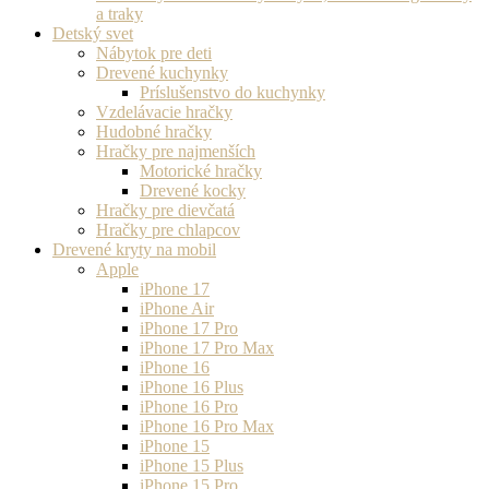
a traky
Detský svet
Nábytok pre deti
Drevené kuchynky
Príslušenstvo do kuchynky
Vzdelávacie hračky
Hudobné hračky
Hračky pre najmenších
Motorické hračky
Drevené kocky
Hračky pre dievčatá
Hračky pre chlapcov
Drevené kryty na mobil
Apple
iPhone 17
iPhone Air
iPhone 17 Pro
iPhone 17 Pro Max
iPhone 16
iPhone 16 Plus
iPhone 16 Pro
iPhone 16 Pro Max
iPhone 15
iPhone 15 Plus
iPhone 15 Pro