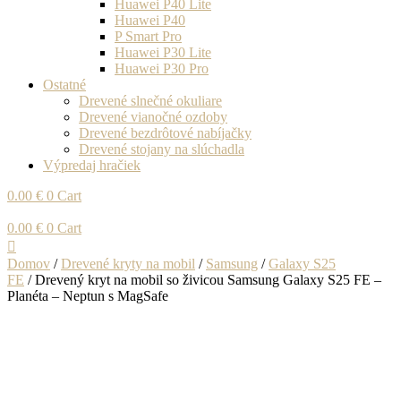
Huawei P40 Lite
Huawei P40
P Smart Pro
Huawei P30 Lite
Huawei P30 Pro
Ostatné
Drevené slnečné okuliare
Drevené vianočné ozdoby
Drevené bezdrôtové nabíjačky
Drevené stojany na slúchadla
Výpredaj hračiek
0.00
€
0
Cart
0.00
€
0
Cart
Domov
/
Drevené kryty na mobil
/
Samsung
/
Galaxy S25
FE
/ Drevený kryt na mobil so živicou Samsung Galaxy S25 FE –
Planéta – Neptun s MagSafe