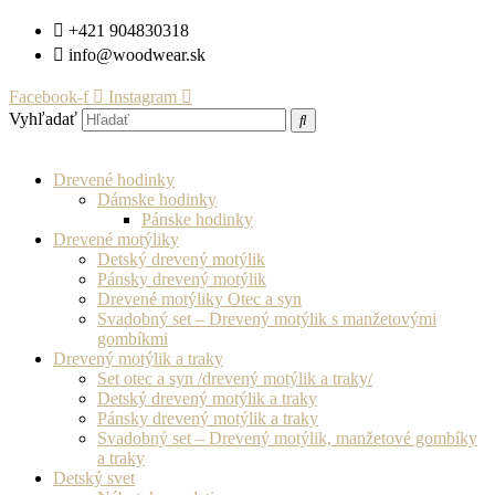
Preskočiť
+421 904830318
na
info@woodwear.sk
obsah
Facebook-f
Instagram
Vyhľadať
Drevené hodinky
Dámske hodinky
Pánske hodinky
Drevené motýliky
Detský drevený motýlik
Pánsky drevený motýlik
Drevené motýliky Otec a syn
Svadobný set – Drevený motýlik s manžetovými
gombíkmi
Drevený motýlik a traky
Set otec a syn /drevený motýlik a traky/
Detský drevený motýlik a traky
Pánsky drevený motýlik a traky
Svadobný set – Drevený motýlik, manžetové gombíky
a traky
Detský svet