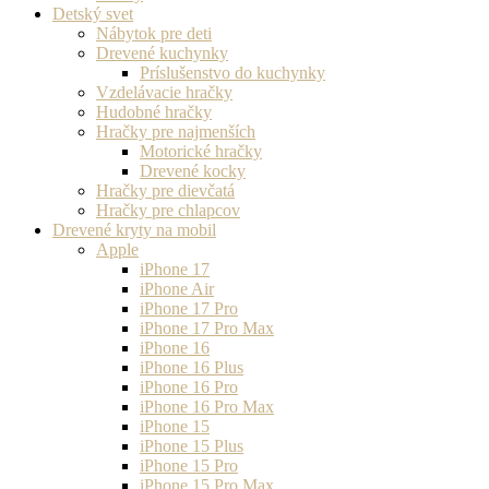
Detský svet
Nábytok pre deti
Drevené kuchynky
Príslušenstvo do kuchynky
Vzdelávacie hračky
Hudobné hračky
Hračky pre najmenších
Motorické hračky
Drevené kocky
Hračky pre dievčatá
Hračky pre chlapcov
Drevené kryty na mobil
Apple
iPhone 17
iPhone Air
iPhone 17 Pro
iPhone 17 Pro Max
iPhone 16
iPhone 16 Plus
iPhone 16 Pro
iPhone 16 Pro Max
iPhone 15
iPhone 15 Plus
iPhone 15 Pro
iPhone 15 Pro Max