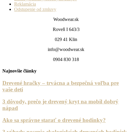
Reklamácia
Odstupenie od zmluvy
Woodwear.sk
Roveň I 643/3
029 41 Klin
info@woodwear.sk
0904 830 318
Najnovšie články
Drevené hračky – trvácna a bezpečná voľba pre
vaše deti
3 dôvody, prečo je drevený kryt na mobil dobrý
nápad
Ako sa správne starať o drevené hodinky?
3 výhody nosenia ekologických drevených hodiniek