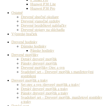
Huawei P30 Lite
Huawei P30 Pro
Ostatné
Drevené slnečné okuliare
Drevené vianočné ozdoby
Drevené bezdrôtové nabíjačky
Drevené stojany na slúchadla
Výpredaj hračiek
Drevené hodinky
Dámske hodinky
Pánske hodinky
Drevené motýliky
Detský drevený motýlik
Pánsky drevený motýlik
Drevené motýliky Otec a syn
Svadobný set – Drevený motýlik s manžetovými
gombíkmi
Drevený motýlik a traky
Set otec a syn /drevený motýlik a traky/
Detský drevený motýlik a traky
Pánsky drevený motýlik a traky
Svadobný set – Drevený motýlik, manžetové gombíky
a traky
Detský svet