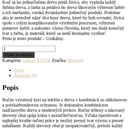
Keď sa ku jedinečnému drevu pridá živica, aby vyplnila každý
štrbina dreva, a farba sa pridáva do dreva šikovným výberom farbív
a ich miešaním, vzniká dvojnásobne jedinečný produkt. Podobne
ako je nemožné nájsť dva kusy dreva, ktoré by boli rovnaké, živica
spolu s celým komplikovaným výrobným procesom, výberom
pomerov farbív a nakoniec víziou človeka, ktorý mu dodá konečný
tvar a farbu, je materiál, ktorý sa nedá hromadne vyrábať.
Preto je tento produkt – Unikátny.
množstvo
Drevený
Pridať do košíka
kryt
Kategória:
Galaxy S25 FE
Značka:
Bewood
na
mobil
Popis
so
Recenzie (0)
živicou
Samsung
Popis
Galaxy
S25
Ručne vyrobený kryt na telefón z dreva v kombinácii so silikónovou
FE
a polykarbonátovou ochranou. Je dokonalou kombináciou
-
nadčasového dreva a moderných prvkov. Ručne leštený a lakovaný
Planéta
drevený obal spája krásu s nezničiteľnosťou. Vďaka trpezlivosti a
-
najlepšej kvalite ručnej práce je možný presný tvar výrezu a presné
Mars
naháňanie. Každý drevený obal je neopakovateľný, pretože každý