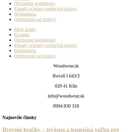
Obchodné podmienky
Zásady ochrany osobných údajov
Reklamácia
Odstupenie od zmluvy
Moje konto
Kontakt
Obchodné podmienky
Zásady ochrany osobných údajov
Reklamácia
Odstupenie od zmluvy
Woodwear.sk
Roveň I 643/3
029 41 Klin
info@woodwear.sk
0904 830 318
Najnovšie články
Drevené hračky – trvácna a bezpečná voľba pre