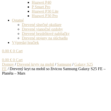
Huawei P40
P Smart Pro
Huawei P30 Lite
Huawei P30 Pro
Ostatné
Drevené slnečné okuliare
Drevené vianočné ozdoby
Drevené bezdrôtové nabíjačky
Drevené stojany na slúchadla
Výpredaj hračiek
0.00
€
0
Cart
0.00
€
0
Cart
Domov
/
Drevené kryty na mobil
/
Samsung
/
Galaxy S25
FE
/ Drevený kryt na mobil so živicou Samsung Galaxy S25 FE –
Planéta – Mars