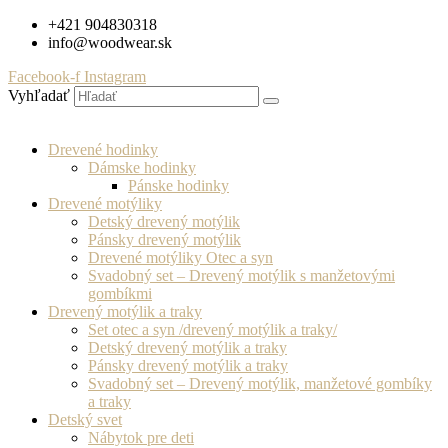
Preskočiť
+421 904830318
na
info@woodwear.sk
obsah
Facebook-f
Instagram
Vyhľadať
Drevené hodinky
Dámske hodinky
Pánske hodinky
Drevené motýliky
Detský drevený motýlik
Pánsky drevený motýlik
Drevené motýliky Otec a syn
Svadobný set – Drevený motýlik s manžetovými
gombíkmi
Drevený motýlik a traky
Set otec a syn /drevený motýlik a traky/
Detský drevený motýlik a traky
Pánsky drevený motýlik a traky
Svadobný set – Drevený motýlik, manžetové gombíky
a traky
Detský svet
Nábytok pre deti