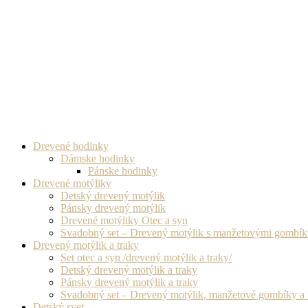
Drevené hodinky
Dámske hodinky
Pánske hodinky
Drevené motýliky
Detský drevený motýlik
Pánsky drevený motýlik
Drevené motýliky Otec a syn
Svadobný set – Drevený motýlik s manžetovými gombí
Drevený motýlik a traky
Set otec a syn /drevený motýlik a traky/
Detský drevený motýlik a traky
Pánsky drevený motýlik a traky
Svadobný set – Drevený motýlik, manžetové gombíky a 
Detský svet