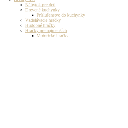
Nábytok pre deti
Drevené kuchynky
Príslušenstvo do kuchynky
Vzdelávacie hračky
Hudobné hračky
Hračky pre najmenších
Motorické hračky
Drevené kocky
Hračky pre dievčatá
Hračky pre chlapcov
Drevené kryty na mobil
Apple
iPhone 17
iPhone Air
iPhone 17 Pro
iPhone 17 Pro Max
iPhone 16
iPhone 16 Plus
iPhone 16 Pro
iPhone 16 Pro Max
iPhone 15
iPhone 15 Plus
iPhone 15 Pro
iPhone 15 Pro Max