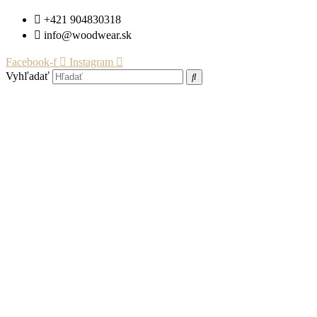
Preskočiť
+421 904830318
na
info@woodwear.sk
obsah
Facebook-f
Instagram
Vyhľadať