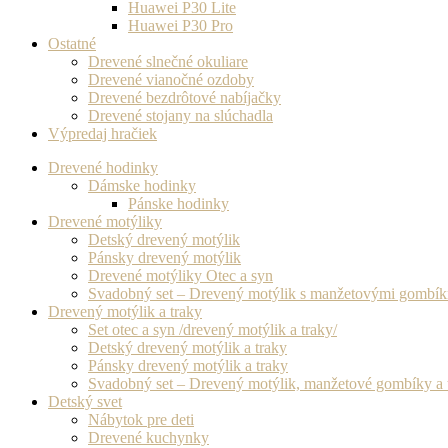
Huawei P30 Lite
Huawei P30 Pro
Ostatné
Drevené slnečné okuliare
Drevené vianočné ozdoby
Drevené bezdrôtové nabíjačky
Drevené stojany na slúchadla
Výpredaj hračiek
Drevené hodinky
Dámske hodinky
Pánske hodinky
Drevené motýliky
Detský drevený motýlik
Pánsky drevený motýlik
Drevené motýliky Otec a syn
Svadobný set – Drevený motýlik s manžetovými gombí
Drevený motýlik a traky
Set otec a syn /drevený motýlik a traky/
Detský drevený motýlik a traky
Pánsky drevený motýlik a traky
Svadobný set – Drevený motýlik, manžetové gombíky a 
Detský svet
Nábytok pre deti
Drevené kuchynky