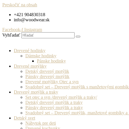
Preskočiť na obsah
+421 904830318
info@woodwear.sk
Facebook-f
Instagram
Vyhľadať
Drevené hodinky
Dámske hodinky
Pánske hodinky
Drevené motýliky
Detský drevený motýlik
Pánsky drevený motýlik
Drevené motýliky Otec a syn
Svadobný set – Drevený motýlik s manžetovými gombí
Drevený motýlik a traky
Set otec a syn /drevený motýlik a traky/
Detský drevený motýlik a traky
Pánsky drevený motýlik a traky
Svadobný set – Drevený motýlik, manžetové gombíky a 
Detský svet
Nábytok pre deti
Drevené kuchynky