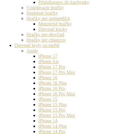
Príslušenstvo do kuchynky
Vzdelávacie hračky
Hudobné hračky
Hračky pre najmenších
Motorické hračky
Drevené kocky
Hračky pre dievčatá
Hračky pre chlapcov
Drevené kryty na mobil
Apple
iPhone 17
iPhone Air
iPhone 17 Pro
iPhone 17 Pro Max
iPhone 16
iPhone 16 Plus
iPhone 16 Pro
iPhone 16 Pro Max
iPhone 15
iPhone 15 Plus
iPhone 15 Pro
iPhone 15 Pro Max
iPhone 14
iPhone 14 Plus
iPhone 14 Pro