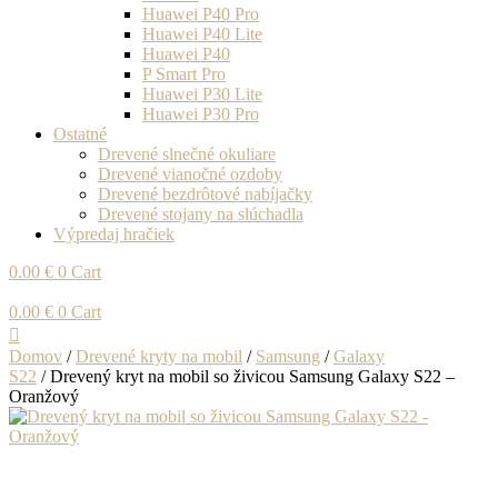
Huawei P40 Pro
Huawei P40 Lite
Huawei P40
P Smart Pro
Huawei P30 Lite
Huawei P30 Pro
Ostatné
Drevené slnečné okuliare
Drevené vianočné ozdoby
Drevené bezdrôtové nabíjačky
Drevené stojany na slúchadla
Výpredaj hračiek
0.00
€
0
Cart
0.00
€
0
Cart
Domov
/
Drevené kryty na mobil
/
Samsung
/
Galaxy
S22
/ Drevený kryt na mobil so živicou Samsung Galaxy S22 –
Oranžový