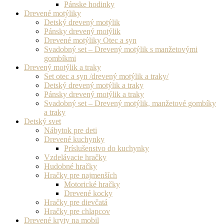
Pánske hodinky
Drevené motýliky
Detský drevený motýlik
Pánsky drevený motýlik
Drevené motýliky Otec a syn
Svadobný set – Drevený motýlik s manžetovými
gombíkmi
Drevený motýlik a traky
Set otec a syn /drevený motýlik a traky/
Detský drevený motýlik a traky
Pánsky drevený motýlik a traky
Svadobný set – Drevený motýlik, manžetové gombíky
a traky
Detský svet
Nábytok pre deti
Drevené kuchynky
Príslušenstvo do kuchynky
Vzdelávacie hračky
Hudobné hračky
Hračky pre najmenších
Motorické hračky
Drevené kocky
Hračky pre dievčatá
Hračky pre chlapcov
Drevené kryty na mobil