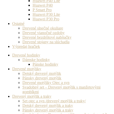
Huawei P40 Lite
Huawei P40
P Smart Pro
Huawei P30 Lite
Huawei P30 Pro
Ostatné
Drevené slnečné okuliare
Drevené vianočné ozdoby
Drevené bezdrôtové nabíjačky
Drevené stojany na slúchadla
Výpredaj hračiek
Drevené hodinky
Dámske hodinky
Pánske hodinky
Drevené motýliky
Detský drevený motýlik
Pánsky drevený motýlik
Drevené motýliky Otec a syn
Svadobný set – Drevený motýlik s manžetovými
gombíkmi
Drevený motýlik a traky
Set otec a syn /drevený motýlik a traky/
Detský drevený motýlik a traky
Pánsky drevený motýlik a traky