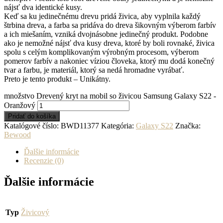
nájsť dva identické kusy.
Keď sa ku jedinečnému drevu pridá živica, aby vyplnila každý
štrbina dreva, a farba sa pridáva do dreva šikovným výberom farbív
a ich miešaním, vzniká dvojnásobne jedinečný produkt. Podobne
ako je nemožné nájsť dva kusy dreva, ktoré by boli rovnaké, živica
spolu s celým komplikovaným výrobným procesom, výberom
pomerov farbív a nakoniec víziou človeka, ktorý mu dodá konečný
tvar a farbu, je materiál, ktorý sa nedá hromadne vyrábať.
Preto je tento produkt – Unikátny.
množstvo Drevený kryt na mobil so živicou Samsung Galaxy S22 -
Oranžový
Pridať do košíka
Katalógové číslo:
BWD11377
Kategória:
Galaxy S22
Značka:
Bewood
Ďalšie informácie
Recenzie (0)
Ďalšie informácie
Typ
Živicový