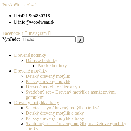
Preskočiť na obsah
+421 904830318
info@woodwear.sk
Facebook-f
Instagram
Vyhľadať
Drevené hodinky
Dámske hodinky
Pánske hodinky
Drevené motýliky
Detský drevený motýlik
Pánsky drevený motýlik
Drevené motýliky Otec a syn
Svadobný set – Drevený motýlik s manžetovými
gombíkmi
Drevený motýlik a traky
Set otec a syn /drevený motýlik a traky/
Detský drevený motýlik a traky
Pánsky drevený motýlik a traky
Svadobný set – Drevený motýlik, manžetové gombíky
a traky