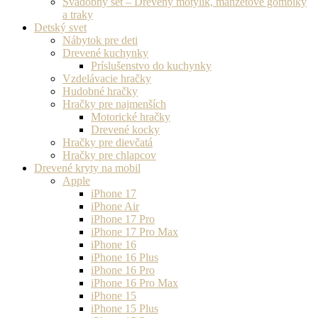
Svadobný set – Drevený motýlik, manžetové gombíky
a traky
Detský svet
Nábytok pre deti
Drevené kuchynky
Príslušenstvo do kuchynky
Vzdelávacie hračky
Hudobné hračky
Hračky pre najmenších
Motorické hračky
Drevené kocky
Hračky pre dievčatá
Hračky pre chlapcov
Drevené kryty na mobil
Apple
iPhone 17
iPhone Air
iPhone 17 Pro
iPhone 17 Pro Max
iPhone 16
iPhone 16 Plus
iPhone 16 Pro
iPhone 16 Pro Max
iPhone 15
iPhone 15 Plus