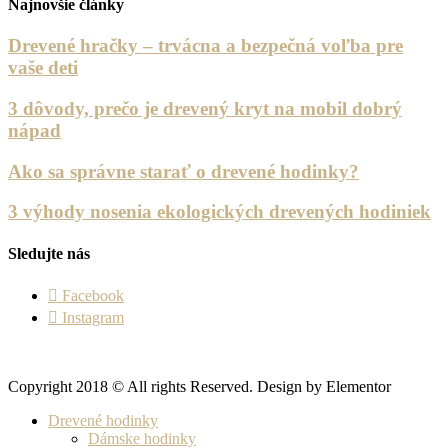
Najnovšie články
Drevené hračky – trvácna a bezpečná voľba pre
vaše deti
3 dôvody, prečo je drevený kryt na mobil dobrý
nápad
Ako sa správne starať o drevené hodinky?
3 výhody nosenia ekologických drevených hodiniek
Sledujte nás
Facebook
Instagram
Copyright 2018 © All rights Reserved. Design by Elementor
Drevené hodinky
Dámske hodinky