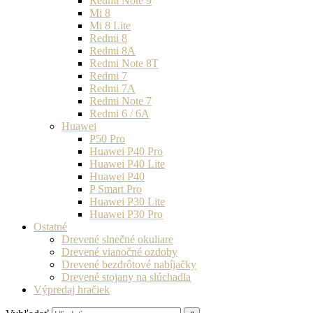
Redmi Note 9
Mi 8
Mi 8 Lite
Redmi 8
Redmi 8A
Redmi Note 8T
Redmi 7
Redmi 7A
Redmi Note 7
Redmi 6 / 6A
Huawei
P50 Pro
Huawei P40 Pro
Huawei P40 Lite
Huawei P40
P Smart Pro
Huawei P30 Lite
Huawei P30 Pro
Ostatné
Drevené slnečné okuliare
Drevené vianočné ozdoby
Drevené bezdrôtové nabíjačky
Drevené stojany na slúchadla
Výpredaj hračiek