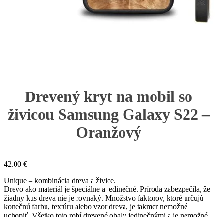
Drevený kryt na mobil so
živicou Samsung Galaxy S22 –
Oranžový
42.00
€
Unique – kombinácia dreva a živice.
Drevo ako materiál je špeciálne a jedinečné. Príroda zabezpečila, že
žiadny kus dreva nie je rovnaký. Množstvo faktorov, ktoré určujú
konečnú farbu, textúru alebo vzor dreva, je takmer nemožné
uchopiť. Všetko toto robí drevené obaly jedinečnými a je nemožné