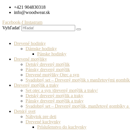
Preskočiť
+421 904830318
na
info@woodwear.sk
obsah
Facebook-f
Instagram
Vyhľadať
Drevené hodinky
Dámske hodinky
Pánske hodinky
Drevené motýliky
Detský drevený motýlik
Pánsky drevený motýlik
Drevené motýliky Otec a syn
Svadobný set – Drevený motýlik s manžetovými gombí
Drevený motýlik a traky
Set otec a syn /drevený motýlik a traky/
Detský drevený motýlik a traky
Pánsky drevený motýlik a traky
Svadobný set – Drevený motýlik, manžetové gombíky a 
Detský svet
Nábytok pre deti
Drevené kuchynky
Príslušenstvo do kuchynky