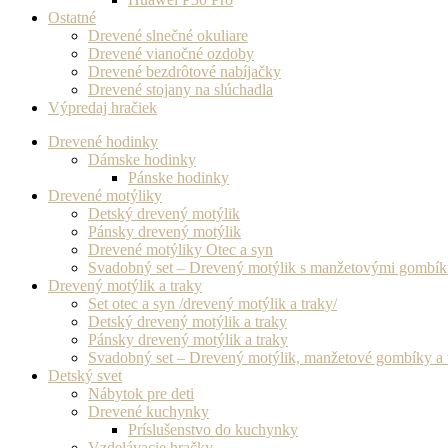
Ostatné
Drevené slnečné okuliare
Drevené vianočné ozdoby
Drevené bezdrôtové nabíjačky
Drevené stojany na slúchadla
Výpredaj hračiek
Drevené hodinky
Dámske hodinky
Pánske hodinky
Drevené motýliky
Detský drevený motýlik
Pánsky drevený motýlik
Drevené motýliky Otec a syn
Svadobný set – Drevený motýlik s manžetovými gombí
Drevený motýlik a traky
Set otec a syn /drevený motýlik a traky/
Detský drevený motýlik a traky
Pánsky drevený motýlik a traky
Svadobný set – Drevený motýlik, manžetové gombíky a 
Detský svet
Nábytok pre deti
Drevené kuchynky
Príslušenstvo do kuchynky
Vzdelávacie hračky