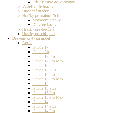
Príslušenstvo do kuchynky
Vzdelávacie hračky
Hudobné hračky
Hračky pre najmenších
Motorické hračky
Drevené kocky
Hračky pre dievčatá
Hračky pre chlapcov
Drevené kryty na mobil
Apple
iPhone 17
iPhone Air
iPhone 17 Pro
iPhone 17 Pro Max
iPhone 16
iPhone 16 Plus
iPhone 16 Pro
iPhone 16 Pro Max
iPhone 15
iPhone 15 Plus
iPhone 15 Pro
iPhone 15 Pro Max
iPhone 14
iPhone 14 Plus
iPhone 14 Pro