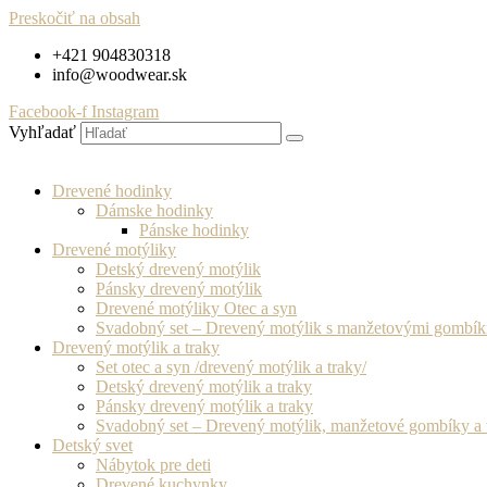
Preskočiť na obsah
+421 904830318
info@woodwear.sk
Facebook-f
Instagram
Vyhľadať
Drevené hodinky
Dámske hodinky
Pánske hodinky
Drevené motýliky
Detský drevený motýlik
Pánsky drevený motýlik
Drevené motýliky Otec a syn
Svadobný set – Drevený motýlik s manžetovými gombí
Drevený motýlik a traky
Set otec a syn /drevený motýlik a traky/
Detský drevený motýlik a traky
Pánsky drevený motýlik a traky
Svadobný set – Drevený motýlik, manžetové gombíky a 
Detský svet
Nábytok pre deti
Drevené kuchynky