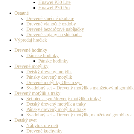
Huawei P30 Lite
Huawei P30 Pro
Ostatné
Drevené slnečné okuliare
Drevené vianočné ozdoby
Drevené bezdrôtové nabíjačky
Drevené stojany na slúchadla
Výpredaj hračiek
Drevené hodinky
Dámske hodinky
Pánske hodinky
Drevené motýliky
Detský drevený motýlik
Pánsky drevený motýlik
Drevené motýliky Otec a syn
Svadobný set – Drevený motýlik s manžetovými gombí
Drevený motýlik a traky
Set otec a syn /drevený motýlik a traky/
Detský drevený motýlik a traky
Pánsky drevený motýlik a traky
Svadobný set – Drevený motýlik, manžetové gombíky a 
Detský svet
Nábytok pre deti
Drevené kuchynky