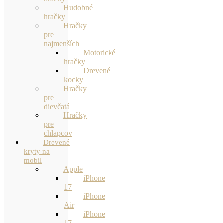
Hudobné
hračky
Hračky
pre
najmenších
Motorické
hračky
Drevené
kocky
Hračky
pre
dievčatá
Hračky
pre
chlapcov
Drevené
kryty na
mobil
Apple
iPhone
17
iPhone
Air
iPhone
17