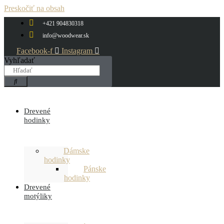
Preskočiť na obsah
+421 904830318
info@woodwear.sk
Facebook-f
Instagram
Vyhľadať
Drevené
hodinky
Dámske
hodinky
Pánske
hodinky
Drevené
motýliky