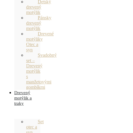
Detský
drevený
motýlik
Pánsky
drevený
motýlik
Drevené
motýliky
Otec a
syn
Svadobný
set –
Drevený
motýlik
s
manžetovými
gombíkmi
Drevený
motýlik a
traky
Set
otec a
syn