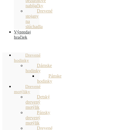
bezdrôtové
nabíjačky
Drevené
stojany
na
slúchadla
Výpredaj
hračiek
Drevené
hodinky
Dámske
hodinky
Pánske
hodinky
Drevené
motýliky
Detský
drevený
motýlik
Pánsky
drevený
motýlik
Drevené