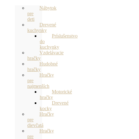
Nábytok
pre
deti
Drevené
kuchynky
Príslušenstvo
do
kuchynky
Vzdelávacie
hračky
Hudobné
hračky
Hračky
pre
najmenších
Motorické
hračky
Drevené
kocky
Hračky
pre
dievčatá
Hračky
pre