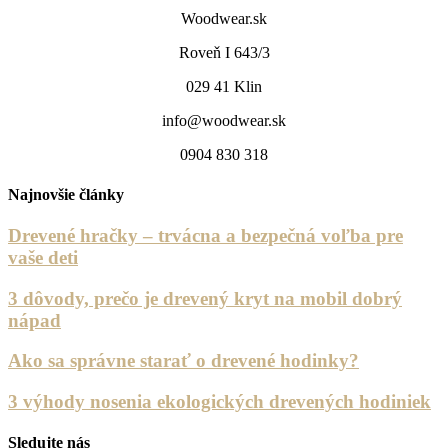
Woodwear.sk
Roveň I 643/3
029 41 Klin
info@woodwear.sk
0904 830 318
Najnovšie články
Drevené hračky – trvácna a bezpečná voľba pre
vaše deti
3 dôvody, prečo je drevený kryt na mobil dobrý
nápad
Ako sa správne starať o drevené hodinky?
3 výhody nosenia ekologických drevených hodiniek
Sledujte nás