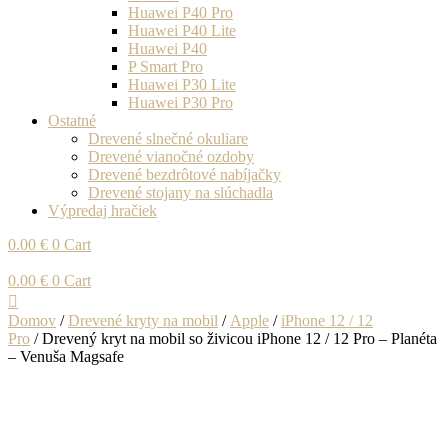
Huawei P40 Pro
Huawei P40 Lite
Huawei P40
P Smart Pro
Huawei P30 Lite
Huawei P30 Pro
Ostatné
Drevené slnečné okuliare
Drevené vianočné ozdoby
Drevené bezdrôtové nabíjačky
Drevené stojany na slúchadla
Výpredaj hračiek
0.00
€
0
Cart
0.00
€
0
Cart
Domov
/
Drevené kryty na mobil
/
Apple
/
iPhone 12 / 12
Pro
/ Drevený kryt na mobil so živicou iPhone 12 / 12 Pro – Planéta
– Venuša Magsafe