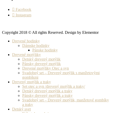
Facebook
Instagram
Copyright 2018 © All rights Reserved. Design by Elementor
Drevené hodinky
Dámske hodinky
Pánske hodinky
Drevené motýliky
Detský drevený motýlik
Pánsky drevený motýlik
Drevené motýliky Otec a syn
Svadobný set – Drevený motýlik s manžetovými
gombíkmi
Drevený motýlik a traky
Set otec a syn /drevený motýlik a traky/
Detský drevený motýlik a traky
Pánsky drevený motýlik a traky
Svadobný set – Drevený motýlik, manžetové gombíky
a traky
Detský svet