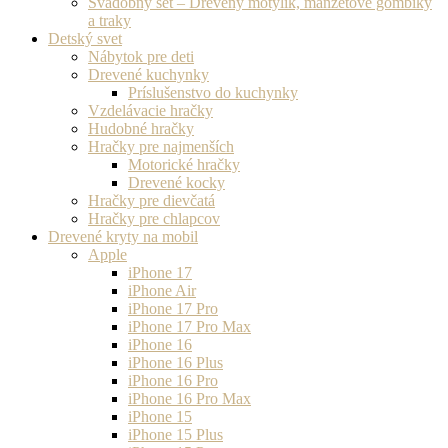
Svadobný set – Drevený motýlik, manžetové gombíky
a traky
Detský svet
Nábytok pre deti
Drevené kuchynky
Príslušenstvo do kuchynky
Vzdelávacie hračky
Hudobné hračky
Hračky pre najmenších
Motorické hračky
Drevené kocky
Hračky pre dievčatá
Hračky pre chlapcov
Drevené kryty na mobil
Apple
iPhone 17
iPhone Air
iPhone 17 Pro
iPhone 17 Pro Max
iPhone 16
iPhone 16 Plus
iPhone 16 Pro
iPhone 16 Pro Max
iPhone 15
iPhone 15 Plus