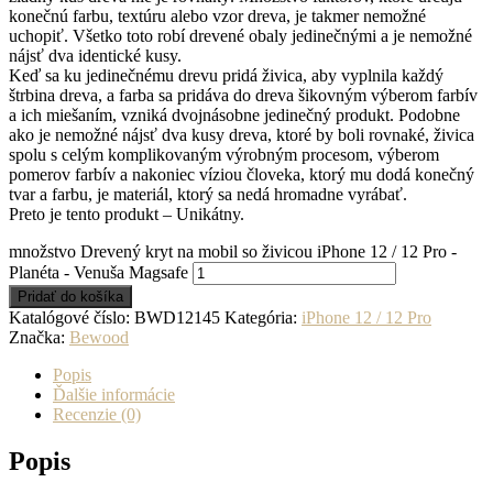
konečnú farbu, textúru alebo vzor dreva, je takmer nemožné
uchopiť. Všetko toto robí drevené obaly jedinečnými a je nemožné
nájsť dva identické kusy.
Keď sa ku jedinečnému drevu pridá živica, aby vyplnila každý
štrbina dreva, a farba sa pridáva do dreva šikovným výberom farbív
a ich miešaním, vzniká dvojnásobne jedinečný produkt. Podobne
ako je nemožné nájsť dva kusy dreva, ktoré by boli rovnaké, živica
spolu s celým komplikovaným výrobným procesom, výberom
pomerov farbív a nakoniec víziou človeka, ktorý mu dodá konečný
tvar a farbu, je materiál, ktorý sa nedá hromadne vyrábať.
Preto je tento produkt – Unikátny.
množstvo Drevený kryt na mobil so živicou iPhone 12 / 12 Pro -
Planéta - Venuša Magsafe
Pridať do košíka
Katalógové číslo:
BWD12145
Kategória:
iPhone 12 / 12 Pro
Značka:
Bewood
Popis
Ďalšie informácie
Recenzie (0)
Popis