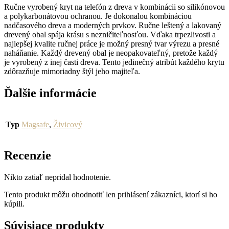
Ručne vyrobený kryt na telefón z dreva v kombinácii so silikónovou
a polykarbonátovou ochranou. Je dokonalou kombináciou
nadčasového dreva a moderných prvkov. Ručne leštený a lakovaný
drevený obal spája krásu s nezničiteľnosťou. Vďaka trpezlivosti a
najlepšej kvalite ručnej práce je možný presný tvar výrezu a presné
naháňanie. Každý drevený obal je neopakovateľný, pretože každý
je vyrobený z inej časti dreva. Tento jedinečný atribút každého krytu
zdôrazňuje mimoriadny štýl jeho majiteľa.
Ďalšie informácie
Typ
Magsafe
,
Živicový
Recenzie
Nikto zatiaľ nepridal hodnotenie.
Tento produkt môžu ohodnotiť len prihlásení zákazníci, ktorí si ho
kúpili.
Súvisiace produkty