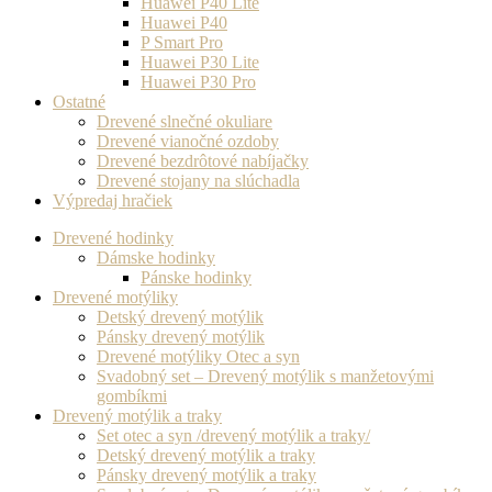
Huawei P40 Lite
Huawei P40
P Smart Pro
Huawei P30 Lite
Huawei P30 Pro
Ostatné
Drevené slnečné okuliare
Drevené vianočné ozdoby
Drevené bezdrôtové nabíjačky
Drevené stojany na slúchadla
Výpredaj hračiek
Drevené hodinky
Dámske hodinky
Pánske hodinky
Drevené motýliky
Detský drevený motýlik
Pánsky drevený motýlik
Drevené motýliky Otec a syn
Svadobný set – Drevený motýlik s manžetovými
gombíkmi
Drevený motýlik a traky
Set otec a syn /drevený motýlik a traky/
Detský drevený motýlik a traky
Pánsky drevený motýlik a traky