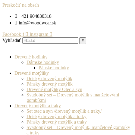
Preskočiť na obsah
+421 904830318
info@woodwear.sk
Facebook-f
Instagram
Vyhľadať
Drevené hodinky
Dámske hodinky
Pánske hodinky
Drevené motýliky
Detský drevený motýlik
Pánsky drevený motýlik
Drevené motýliky Otec a syn
Svadobný set – Drevený motýlik s manžetovými
gombíkmi
Drevený motýlik a traky
Set otec a syn /drevený motýlik a traky/
Detský drevený motýlik a traky
Pánsky drevený motýlik a traky
Svadobný set – Drevený motýlik, manžetové gombíky
a traky