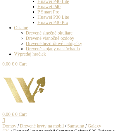
Huawei P40 Lite
Huawei P40
P Smart Pro
Huawei P30 Lite
Huawei P30 Pro
Ostatné
Drevené slnečné okuliare
Drevené vianočné ozdoby
Drevené bezdrôtové nabíjačky
Drevené stojany na slúchadla
Výpredaj hračiek
0.00
€
0
Cart
0.00
€
0
Cart
Domov
/
Drevené kryty na mobil
/
Samsung
/
Galaxy