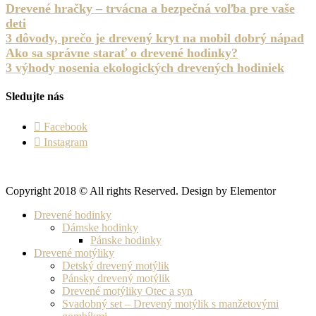
Drevené hračky – trvácna a bezpečná voľba pre vaše
deti
3 dôvody, prečo je drevený kryt na mobil dobrý nápad
Ako sa správne starať o drevené hodinky?
3 výhody nosenia ekologických drevených hodiniek
Sledujte nás
Facebook
Instagram
Copyright 2018 © All rights Reserved. Design by Elementor
Drevené hodinky
Dámske hodinky
Pánske hodinky
Drevené motýliky
Detský drevený motýlik
Pánsky drevený motýlik
Drevené motýliky Otec a syn
Svadobný set – Drevený motýlik s manžetovými