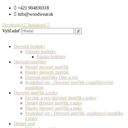
Preskočiť
+421 904830318
na
info@woodwear.sk
obsah
Facebook-f
Instagram
Vyhľadať
Drevené hodinky
Dámske hodinky
Pánske hodinky
Drevené motýliky
Detský drevený motýlik
Pánsky drevený motýlik
Drevené motýliky Otec a syn
Svadobný set – Drevený motýlik s manžetovými
gombíkmi
Drevený motýlik a traky
Set otec a syn /drevený motýlik a traky/
Detský drevený motýlik a traky
Pánsky drevený motýlik a traky
Svadobný set – Drevený motýlik, manžetové gombíky
a traky
Detský svet