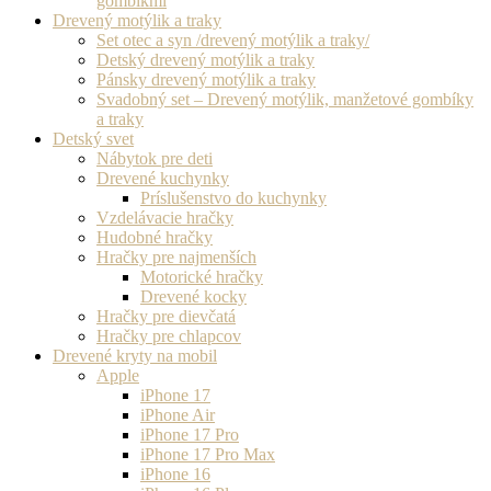
gombíkmi
Drevený motýlik a traky
Set otec a syn /drevený motýlik a traky/
Detský drevený motýlik a traky
Pánsky drevený motýlik a traky
Svadobný set – Drevený motýlik, manžetové gombíky
a traky
Detský svet
Nábytok pre deti
Drevené kuchynky
Príslušenstvo do kuchynky
Vzdelávacie hračky
Hudobné hračky
Hračky pre najmenších
Motorické hračky
Drevené kocky
Hračky pre dievčatá
Hračky pre chlapcov
Drevené kryty na mobil
Apple
iPhone 17
iPhone Air
iPhone 17 Pro
iPhone 17 Pro Max
iPhone 16