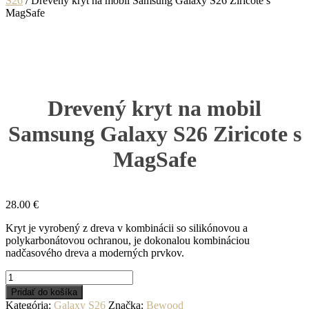
S26
/ Drevený kryt na mobil Samsung Galaxy S26 Ziricote s
MagSafe
Drevený kryt na mobil
Samsung Galaxy S26 Ziricote s
MagSafe
28.00
€
Kryt je vyrobený z dreva v kombinácii so silikónovou a
polykarbonátovou ochranou, je dokonalou kombináciou
nadčasového dreva a moderných prvkov.
množstvo
Drevený
Pridať do košíka
kryt
Kategória:
Galaxy S26
Značka:
Bewood