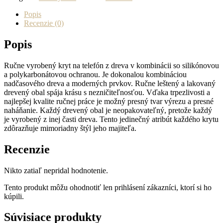
na
mobil
Popis
Samsung
Recenzie (0)
Galaxy
S26
Popis
Ziricote
s
Ručne vyrobený kryt na telefón z dreva v kombinácii so silikónovou
MagSafe
a polykarbonátovou ochranou. Je dokonalou kombináciou
nadčasového dreva a moderných prvkov. Ručne leštený a lakovaný
drevený obal spája krásu s nezničiteľnosťou. Vďaka trpezlivosti a
najlepšej kvalite ručnej práce je možný presný tvar výrezu a presné
naháňanie. Každý drevený obal je neopakovateľný, pretože každý
je vyrobený z inej časti dreva. Tento jedinečný atribút každého krytu
zdôrazňuje mimoriadny štýl jeho majiteľa.
Recenzie
Nikto zatiaľ nepridal hodnotenie.
Tento produkt môžu ohodnotiť len prihlásení zákazníci, ktorí si ho
kúpili.
Súvisiace produkty