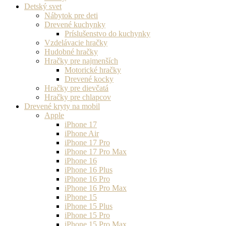
Detský svet
Nábytok pre deti
Drevené kuchynky
Príslušenstvo do kuchynky
Vzdelávacie hračky
Hudobné hračky
Hračky pre najmenších
Motorické hračky
Drevené kocky
Hračky pre dievčatá
Hračky pre chlapcov
Drevené kryty na mobil
Apple
iPhone 17
iPhone Air
iPhone 17 Pro
iPhone 17 Pro Max
iPhone 16
iPhone 16 Plus
iPhone 16 Pro
iPhone 16 Pro Max
iPhone 15
iPhone 15 Plus
iPhone 15 Pro
iPhone 15 Pro Max