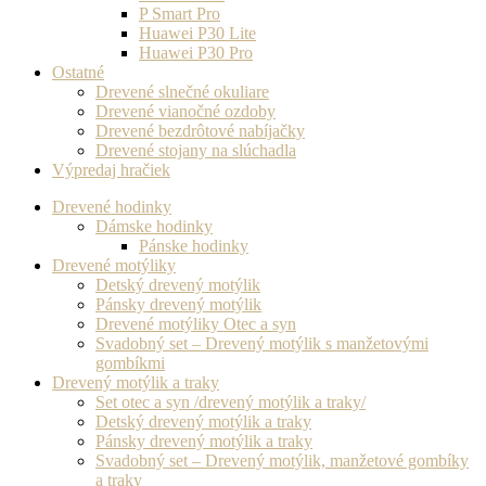
P Smart Pro
Huawei P30 Lite
Huawei P30 Pro
Ostatné
Drevené slnečné okuliare
Drevené vianočné ozdoby
Drevené bezdrôtové nabíjačky
Drevené stojany na slúchadla
Výpredaj hračiek
Drevené hodinky
Dámske hodinky
Pánske hodinky
Drevené motýliky
Detský drevený motýlik
Pánsky drevený motýlik
Drevené motýliky Otec a syn
Svadobný set – Drevený motýlik s manžetovými
gombíkmi
Drevený motýlik a traky
Set otec a syn /drevený motýlik a traky/
Detský drevený motýlik a traky
Pánsky drevený motýlik a traky
Svadobný set – Drevený motýlik, manžetové gombíky
a traky